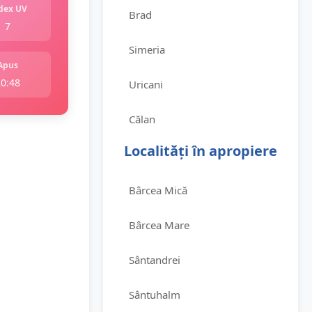
dex UV
Brad
7
Simeria
Apus
20:48
Uricani
Călan
Localități în apropiere
Bârcea Mică
Bârcea Mare
Sântandrei
Sântuhalm