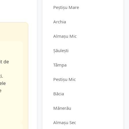
Peștișu Mare
Archia
Almașu Mic
Șăulești
it de
Tâmpa
i.
Pestișu Mic
ele
e
Băcia
Mănerău
Almașu Sec