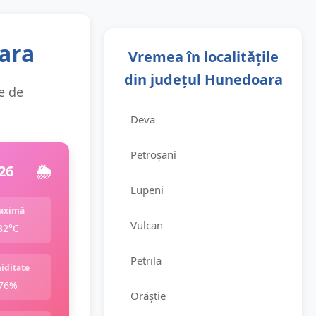
ara
Vremea în localitățile
din județul Hunedoara
ie de
Deva
Petroșani
26
🌦️
Lupeni
aximă
Vulcan
32°C
Petrila
iditate
76%
Orăștie