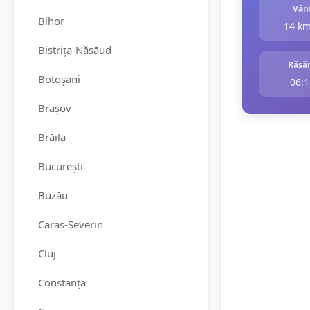
Vân
Bihor
14 k
Bistrița-Năsăud
Răsăr
Botoșani
06:1
Brașov
Brăila
București
Buzău
Caraș-Severin
Cluj
Constanța