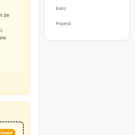
Batiz
it de
Popești
i.
ele
rmează