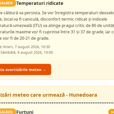
Temperaturi ridicate
GALBEN
de căldură va persista. Se vor înregistra temperaturi deoseb
e, local va fi caniculă, disconfort termic ridicat și indicele
atură-umezeală (ITU) va atinge pragul critic de 80 de unităț
aturile maxime vor fi cuprinse între 31 și 37 de grade, iar c
 vor fi de 20-21 de grade.
:
Vineri, 7 august 2026, 10:30
Sâmbătă, 8 august 2026, 10:00
ate avertizările meteo →
tizări meteo care urmează - Hunedoara
Furtuni
GALBEN
U