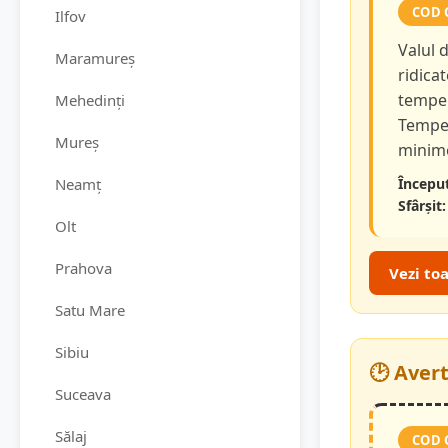
COD 
Ilfov
Valul 
Maramureș
ridicat
temper
Mehedinți
Temper
Mureș
minime
Neamț
Început
Sfârșit:
Olt
Prahova
Vezi to
Satu Mare
Sibiu
🕑 Aver
Suceava
Sălaj
COD 