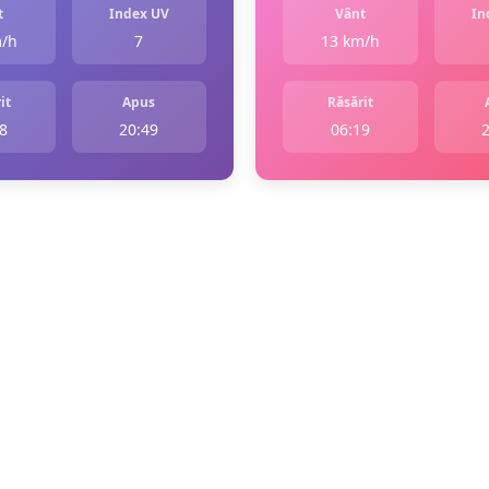
t
Index UV
Vânt
In
m/h
7
13 km/h
it
Apus
Răsărit
8
20:49
06:19