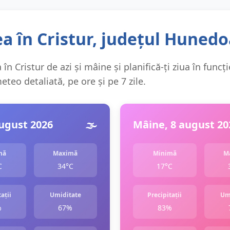
a în Cristur, județul Hunedo
în Cristur de azi și mâine și planifică-ți ziua în funcț
teo detaliată, pe ore și pe 7 zile.
august 2026
🌫️
Mâine, 8 august 20
mă
Maximă
Minimă
M
C
34°C
17°C
ații
Umiditate
Precipitații
Um
%
67%
83%