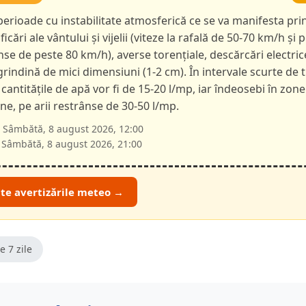
 perioade cu instabilitate atmosferică ce se va manifesta pri
ficări ale vântului și vijelii (viteze la rafală de 50-70 km/h și p
nse de peste 80 km/h), averse torențiale, descărcări electric
 grindină de mici dimensiuni (1-2 cm). În intervale scurte de 
 cantitățile de apă vor fi de 15-20 l/mp, iar îndeosebi în zone
e, pe arii restrânse de 30-50 l/mp.
Sâmbătă, 8 august 2026, 12:00
Sâmbătă, 8 august 2026, 21:00
ate avertizările meteo →
e 7 zile