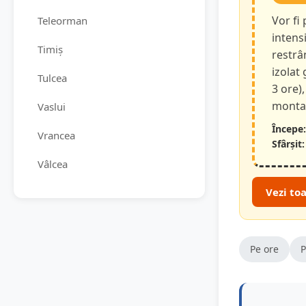
Vor fi
Teleorman
intensi
Timiș
restrâ
izolat
Tulcea
3 ore),
montan
Vaslui
Începe:
Vrancea
Sfârșit:
Vâlcea
Vezi to
Pe ore
P