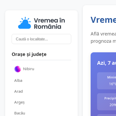
Vreme
Află vremea 
prognoza me
Orașe și județe
Azi, 7 
Nibiru
Mini
Alba
16°
Arad
Precipit
Argeș
20
Bacău