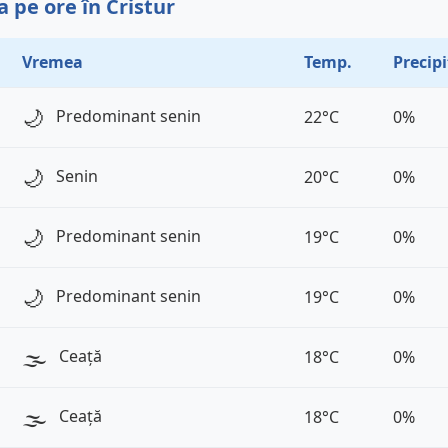
 pe ore în Cristur
Vremea
Temp.
Precipi
🌙
Predominant senin
22°C
0%
🌙
Senin
20°C
0%
🌙
Predominant senin
19°C
0%
🌙
Predominant senin
19°C
0%
🌫️
Ceață
18°C
0%
🌫️
Ceață
18°C
0%