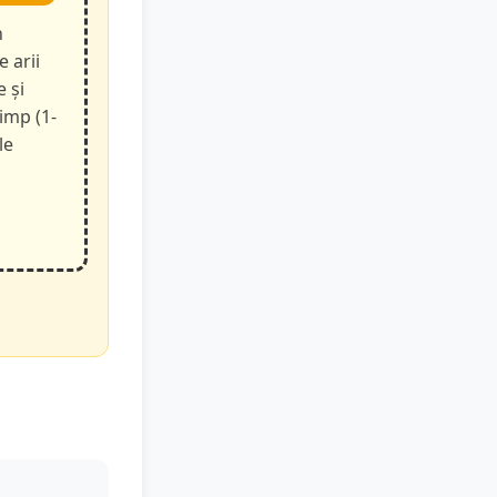
n
e arii
e și
timp (1-
le