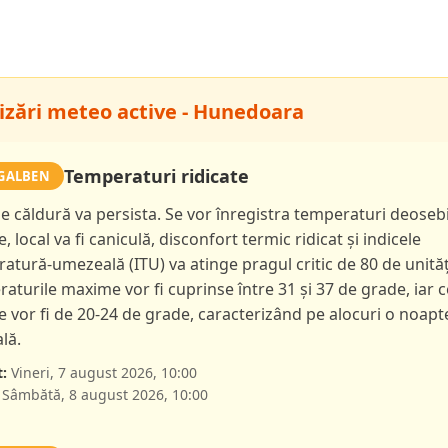
izări meteo active - Hunedoara
Temperaturi ridicate
GALBEN
de căldură va persista. Se vor înregistra temperaturi deoseb
e, local va fi caniculă, disconfort termic ridicat și indicele
atură-umezeală (ITU) va atinge pragul critic de 80 de unităț
aturile maxime vor fi cuprinse între 31 și 37 de grade, iar c
 vor fi de 20-24 de grade, caracterizând pe alocuri o noapt
lă.
:
Vineri, 7 august 2026, 10:00
Sâmbătă, 8 august 2026, 10:00