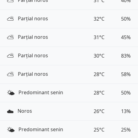
⛅️
31°C
40%
⛅️
Parțial noros
32°C
50%
⛅️
Parțial noros
31°C
45%
⛅️
Parțial noros
30°C
83%
⛅️
Parțial noros
28°C
58%
🌤️
Predominant senin
28°C
50%
☁️
Noros
26°C
13%
🌤️
Predominant senin
25°C
25%