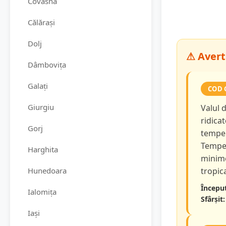
Covasna
Călărași
Dolj
⚠ Avert
Dâmbovița
Galați
COD 
Giurgiu
Valul 
ridicat
Gorj
temper
Temper
Harghita
minime
Hunedoara
tropica
Început
Ialomița
Sfârșit:
Iași