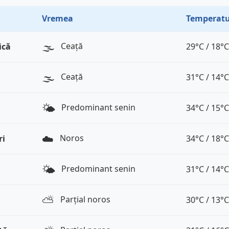
Vremea
Temperatu
🌫️
Ceață
ică
29°C / 18°C
🌫️
Ceață
31°C / 14°C
🌤️
Predominant senin
34°C / 15°C
☁️
Noros
ri
34°C / 18°C
🌤️
Predominant senin
31°C / 14°C
⛅️
Parțial noros
30°C / 13°C