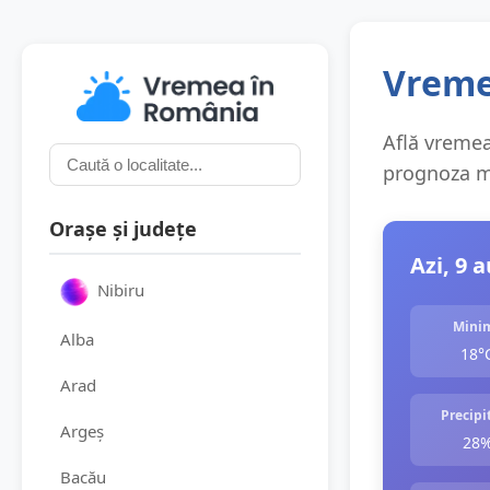
Vreme
Află vremea 
prognoza me
Orașe și județe
Azi, 9 
Nibiru
Mini
Alba
18°
Arad
Precipit
Argeș
28
Bacău