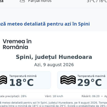
⛅️
Parțial noros
tă
31°C / 16°C
ză meteo detaliată pentru azi în Spini