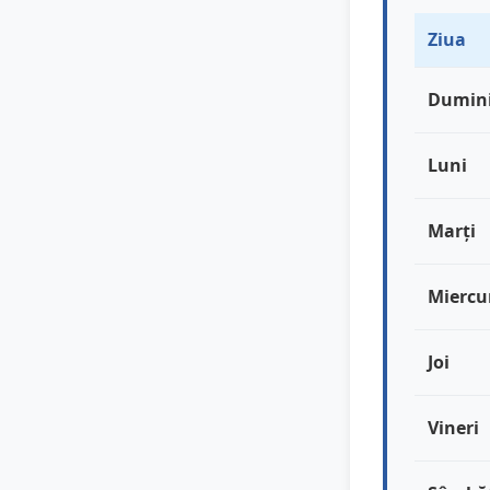
Ziua
Dumin
Luni
Marți
Miercu
Joi
Vineri