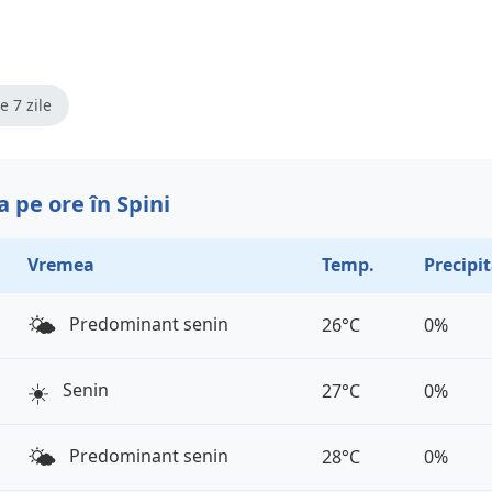
e 7 zile
 pe ore în Spini
Vremea
Temp.
Precipit
🌤️
Predominant senin
26°C
0%
☀️
Senin
27°C
0%
🌤️
Predominant senin
28°C
0%