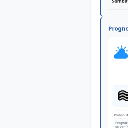
Sâmbă
Progno