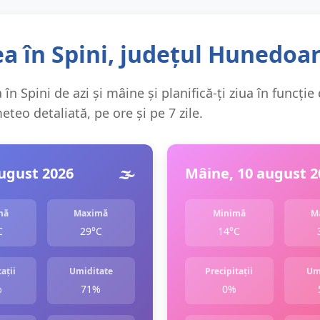
a în Spini, județul Hunedoa
în Spini de azi și mâine și planifică-ți ziua în funcție
teo detaliată, pe ore și pe 7 zile.
august 2026
🌫️
Mâine, 10 august 2
mă
Maximă
Minimă
M
C
29°C
14°C
ații
Umiditate
Precipitații
Um
%
71%
0%