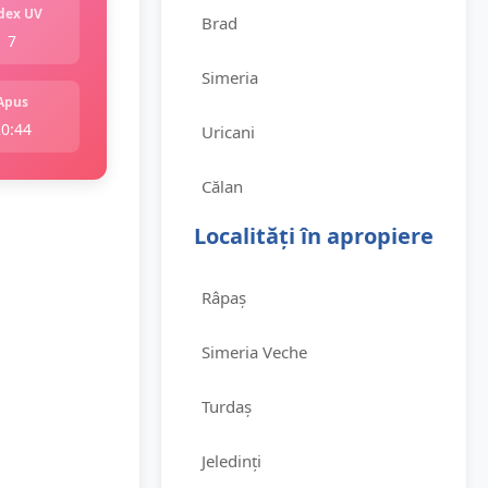
dex UV
Brad
7
Simeria
Apus
20:44
Uricani
Călan
Localități în apropiere
Râpaș
Simeria Veche
Turdaș
Jeledinți