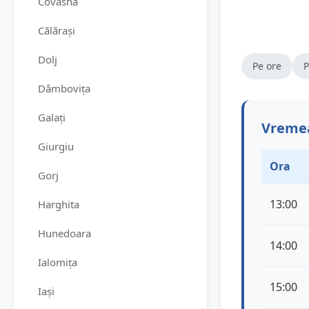
Covasna
Călărași
Dolj
Pe ore
P
Dâmbovița
Galați
Vremea
Giurgiu
Ora
Gorj
13:00
Harghita
Hunedoara
14:00
Ialomița
15:00
Iași