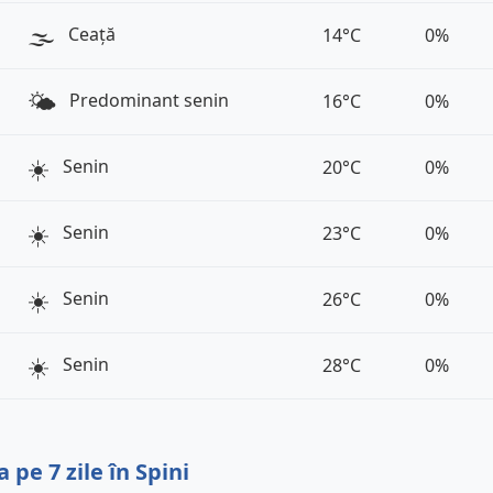
🌫️
Ceață
14°C
0%
🌤️
Predominant senin
16°C
0%
☀️
Senin
20°C
0%
☀️
Senin
23°C
0%
☀️
Senin
26°C
0%
☀️
Senin
28°C
0%
pe 7 zile în Spini