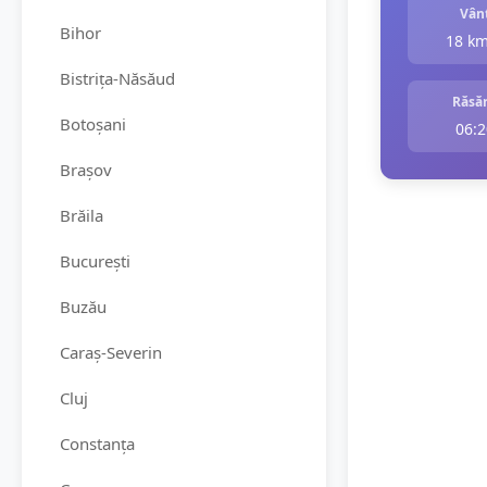
Vân
Bihor
18 k
Bistrița-Năsăud
Răsăr
Botoșani
06:2
Brașov
Brăila
București
Buzău
Caraș-Severin
Cluj
Constanța