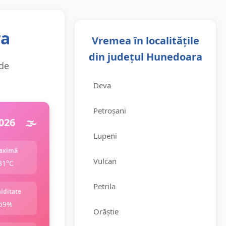
ra
Vremea în localitățile
din județul Hunedoara
 de
Deva
Petroșani
026
🌫️
Lupeni
aximă
Vulcan
31°C
Petrila
iditate
59%
Orăștie