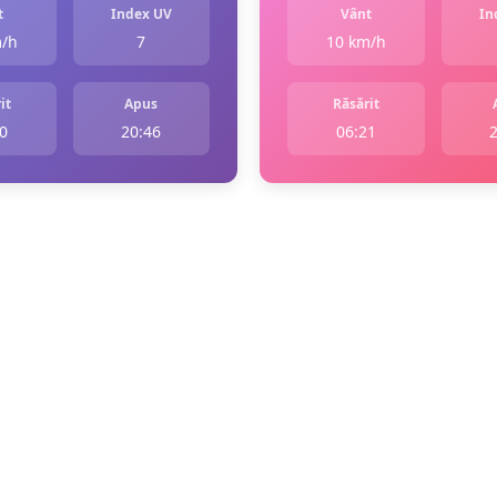
t
Index UV
Vânt
In
m/h
7
10 km/h
it
Apus
Răsărit
0
20:46
06:21