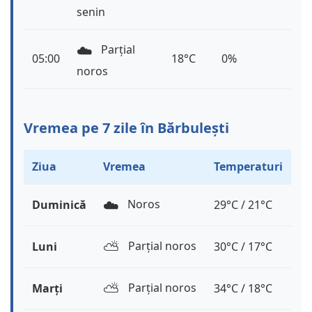
senin
☁️
Parțial
05:00
18°C
0%
noros
Vremea pe 7 zile în Bărbulești
Ziua
Vremea
Temperaturi
☁️
Noros
Duminică
29°C / 21°C
⛅️
Parțial noros
Luni
30°C / 17°C
⛅️
Parțial noros
Marți
34°C / 18°C