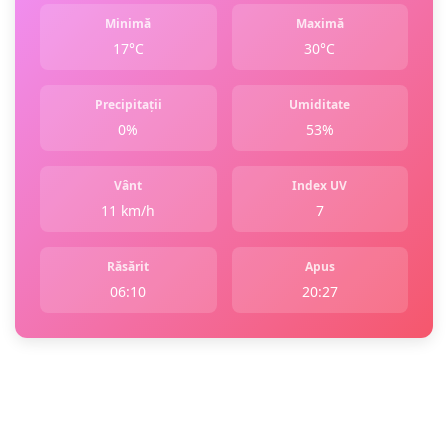
Minimă
Maximă
17°C
30°C
Precipitații
Umiditate
0%
53%
Vânt
Index UV
11 km/h
7
Răsărit
Apus
06:10
20:27