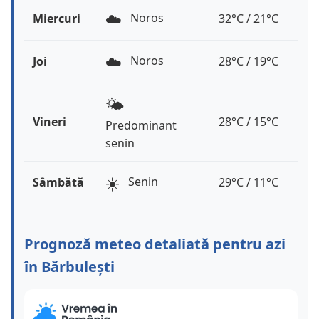
☁️
Noros
Miercuri
32°C / 21°C
☁️
Noros
Joi
28°C / 19°C
🌤️
Vineri
28°C / 15°C
Predominant
senin
☀️
Senin
Sâmbătă
29°C / 11°C
Prognoză meteo detaliată pentru azi
în Bărbulești