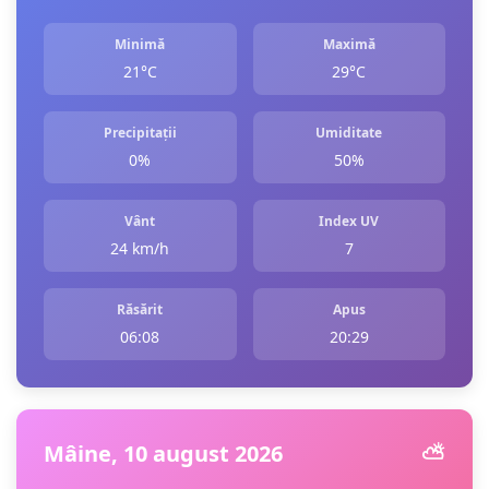
Minimă
Maximă
21°C
29°C
Precipitații
Umiditate
0%
50%
Vânt
Index UV
24 km/h
7
Răsărit
Apus
06:08
20:29
Mâine, 10 august 2026
⛅️