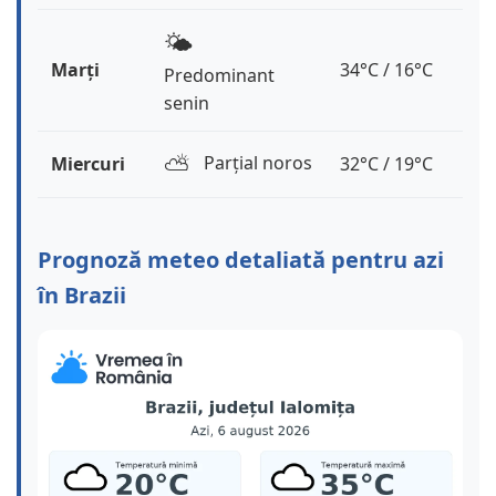
🌤️
Marți
34°C / 16°C
Predominant
senin
⛅️
Parțial noros
Miercuri
32°C / 19°C
Prognoză meteo detaliată pentru azi
în Brazii