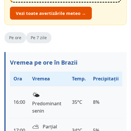
Vezi toate avertizările meteo →
Pe ore
Pe 7 zile
Vremea pe ore în Brazii
Ora
Vremea
Temp.
Precipitații
🌤️
16:00
35°C
8%
Predominant
senin
⛅️
Parțial
17:00
34°C
5%