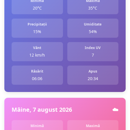
Minimă
Maximă
20°C
35°C
Precipitații
Umiditate
15%
54%
Vânt
Index UV
12 km/h
7
Răsărit
Apus
06:06
20:34
Mâine, 7 august 2026
☁️
Minimă
Maximă