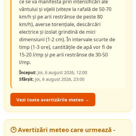
ce se va manifesta prin intensificări ale
vântului și vijelii (viteze la rafală de 50-70
km/h și pe arii restrânse de peste 80
km/h), averse torențiale, descărcări
electrice și izolat grindină de mici
dimensiuni (1-2 cm). În intervale scurte de
timp (1-3 ore), cantitățile de apă vor fi de
15-20 l/mp și pe arii restrânse de 30-50
l/mp.
Început:
Joi, 6 august 2026, 12:00
Sfârșit:
Joi, 6 august 2026, 23:00
Vezi toate avertizările meteo →
🕑 Avertizări meteo care urmează -