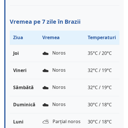
Vremea pe 7 zile în Brazii
Ziua
Vremea
Temperaturi
☁️
Noros
Joi
35°C / 20°C
☁️
Noros
Vineri
32°C / 19°C
☁️
Noros
Sâmbătă
32°C / 19°C
☁️
Noros
Duminică
30°C / 18°C
⛅️
Parțial noros
Luni
30°C / 18°C