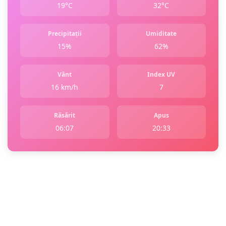
19°C
32°C
Precipitații
Umiditate
15%
62%
Vânt
Index UV
16 km/h
7
Răsărit
Apus
06:07
20:33