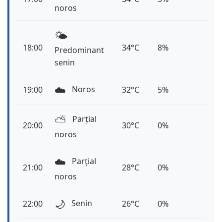
noros
🌤️
18:00
34°C
8%
Predominant
senin
☁️
Noros
19:00
32°C
5%
⛅️
Parțial
20:00
30°C
0%
noros
☁️
Parțial
21:00
28°C
0%
noros
🌙
Senin
22:00
26°C
0%