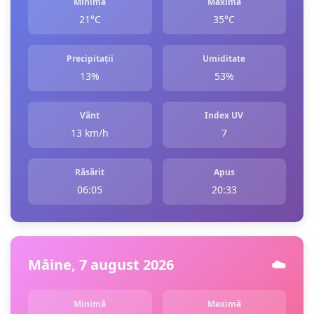
Minimă
Maximă
21°C
35°C
Precipitații
Umiditate
13%
53%
Vânt
Index UV
13 km/h
7
Răsărit
Apus
06:05
20:33
Mâine, 7 august 2026
☁️
Minimă
Maximă