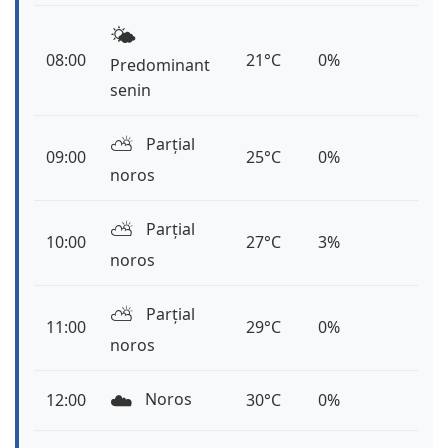
🌤️
08:00
21°C
0%
Predominant
senin
⛅️
Parțial
09:00
25°C
0%
noros
⛅️
Parțial
10:00
27°C
3%
noros
⛅️
Parțial
11:00
29°C
0%
noros
☁️
Noros
12:00
30°C
0%