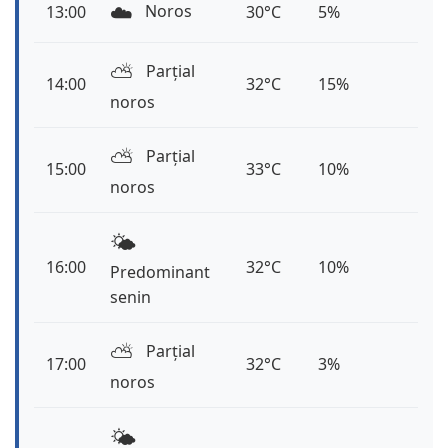
☁️
Noros
13:00
30°C
5%
⛅️
Parțial
14:00
32°C
15%
noros
⛅️
Parțial
15:00
33°C
10%
noros
🌤️
16:00
32°C
10%
Predominant
senin
⛅️
Parțial
17:00
32°C
3%
noros
🌤️