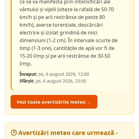
ce se va manifesta prin intensificări ale
vântului și vijelii (viteze la rafală de 50-70
km/h și pe arii restrânse de peste 80
km/h), averse torențiale, descărcări
electrice și izolat grindină de mici
dimensiuni (1-2 cm). În intervale scurte de
timp (1-3 ore), cantitățile de apă vor fi de
15-20 l/mp și pe arii restrânse de 30-50
l/mp.
Început:
Joi, 6 august 2026, 12:00
Sfârșit:
Joi, 6 august 2026, 23:00
Vezi toate avertizările meteo →
🕑 Avertizări meteo care urmează -