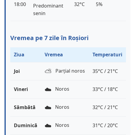
18:00
32°C
5%
Predominant
senin
Vremea pe 7 zile în Roșiori
Ziua
Vremea
Temperaturi
⛅️
Parțial noros
Joi
35°C / 21°C
☁️
Noros
Vineri
33°C / 18°C
☁️
Noros
Sâmbătă
32°C / 21°C
☁️
Noros
Duminică
31°C / 20°C