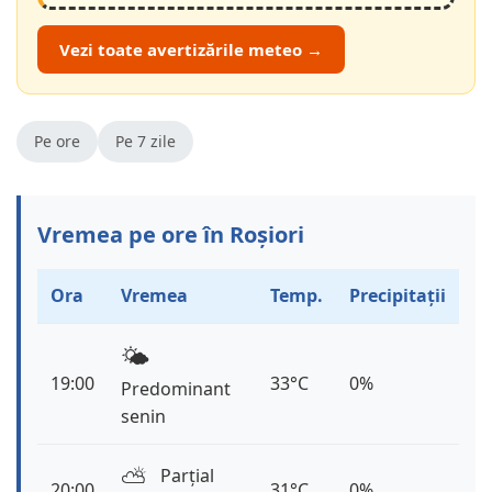
Vezi toate avertizările meteo →
Pe ore
Pe 7 zile
Vremea pe ore în Roșiori
Ora
Vremea
Temp.
Precipitații
🌤️
19:00
33°C
0%
Predominant
senin
⛅️
Parțial
20:00
31°C
0%