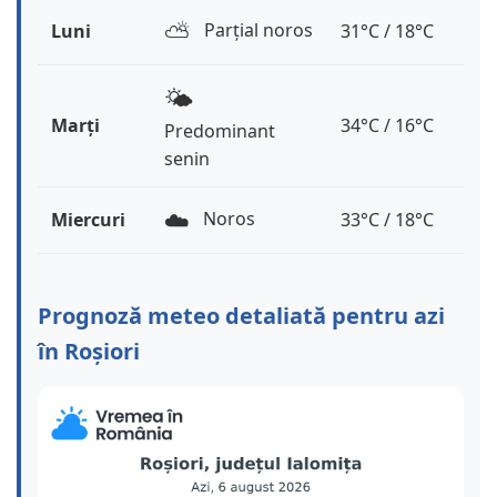
⛅️
Parțial noros
Luni
31°C / 18°C
🌤️
Marți
34°C / 16°C
Predominant
senin
☁️
Noros
Miercuri
33°C / 18°C
Prognoză meteo detaliată pentru azi
în Roșiori