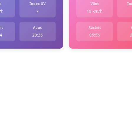
t
Index UV
Vânt
In
/h
7
19 km/h
it
Apus
Răsărit
4
20:36
05:56