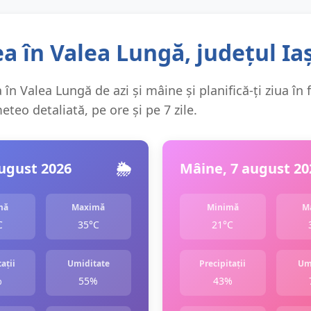
 în Valea Lungă, județul Iaș
în Valea Lungă de azi și mâine și planifică-ți ziua în 
teo detaliată, pe ore și pe 7 zile.
august 2026
🌦️
Mâine, 7 august 20
mă
Maximă
Minimă
M
C
35°C
21°C
ații
Umiditate
Precipitații
Um
%
55%
43%