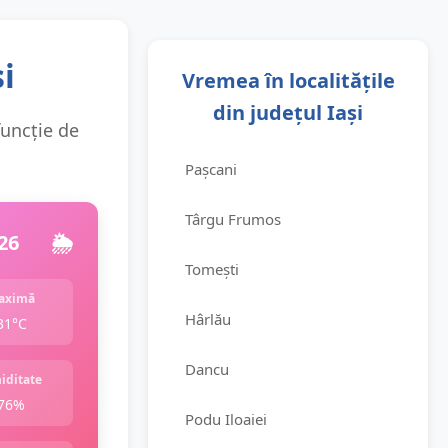
i
Vremea în localitățile
din județul Iași
funcție de
Pașcani
Târgu Frumos
26
🌦️
Tomești
aximă
Hârlău
31°C
Dancu
iditate
76%
Podu Iloaiei