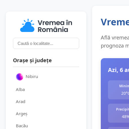
Vremea
Află vremea 
prognoza me
Orașe și județe
Azi, 6 
Nibiru
Mini
Alba
20°
Arad
Precipit
Argeș
48
Bacău