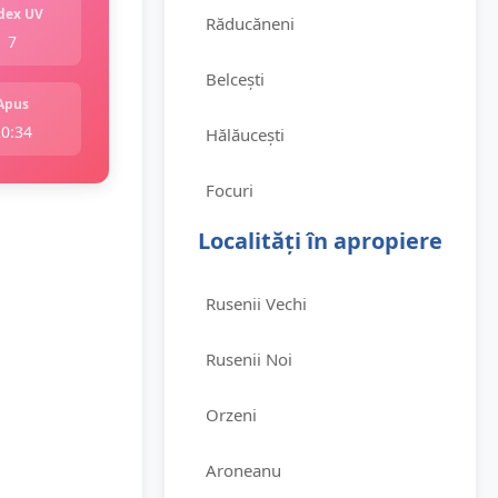
dex UV
Răducăneni
7
Belcești
Apus
20:34
Hălăucești
Focuri
Localități în apropiere
Rusenii Vechi
Rusenii Noi
Orzeni
Aroneanu