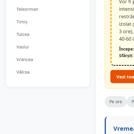
Vor fi
intensi
Teleorman
restrâ
Timiș
izolat
3 ore),
Tulcea
40-60 
Vaslui
Începe:
Sfârșit:
Vrancea
Vâlcea
Vezi to
Pe ore
P
Vremea