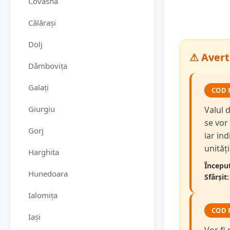
Covasna
Călărași
Dolj
⚠ Averti
Dâmbovița
Galați
COD 
Giurgiu
Valul 
se vor
Gorj
iar in
unităț
Harghita
Început
Hunedoara
Sfârșit:
Ialomița
COD 
Iași