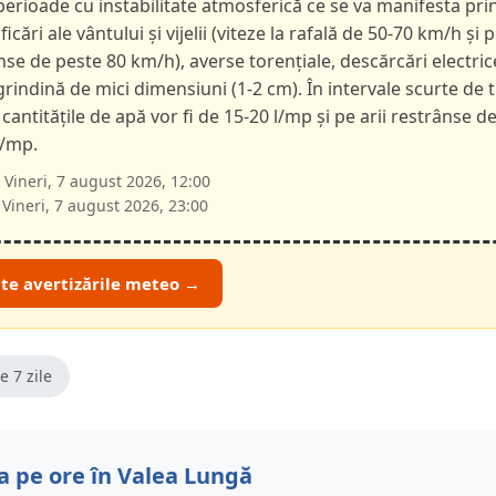
 perioade cu instabilitate atmosferică ce se va manifesta pri
ficări ale vântului și vijelii (viteze la rafală de 50-70 km/h și p
nse de peste 80 km/h), averse torențiale, descărcări electric
 grindină de mici dimensiuni (1-2 cm). În intervale scurte de 
 cantitățile de apă vor fi de 15-20 l/mp și pe arii restrânse d
l/mp.
Vineri, 7 august 2026, 12:00
Vineri, 7 august 2026, 23:00
ate avertizările meteo →
e 7 zile
 pe ore în Valea Lungă