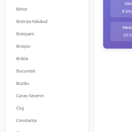
Vân
Bihor
8 km
Bistrița-Năsăud
Răsăr
Botoșani
05:5
Brașov
Brăila
București
Buzău
Caraș-Severin
Cluj
Constanța