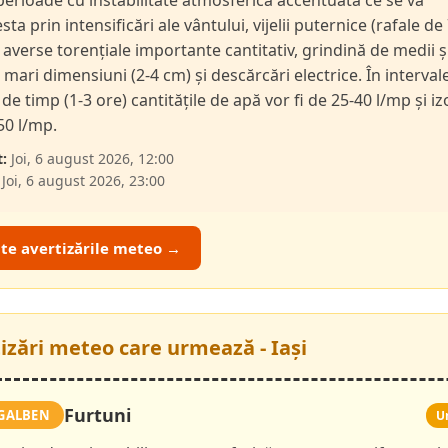
 perioade cu instabilitate atmosferică accentuată ce se va
ta prin intensificări ale vântului, vijelii puternice (rafale de
 averse torențiale importante cantitativ, grindină de medii ș
l mari dimensiuni (2-4 cm) și descărcări electrice. În interval
de timp (1-3 ore) cantitățile de apă vor fi de 25-40 l/mp și iz
50 l/mp.
:
Joi, 6 august 2026, 12:00
Joi, 6 august 2026, 23:00
ate avertizările meteo →
tizări meteo care urmează - Iași
Furtuni
GALBEN
U