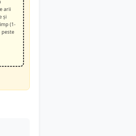
n
e arii
e și
timp (1-
e peste