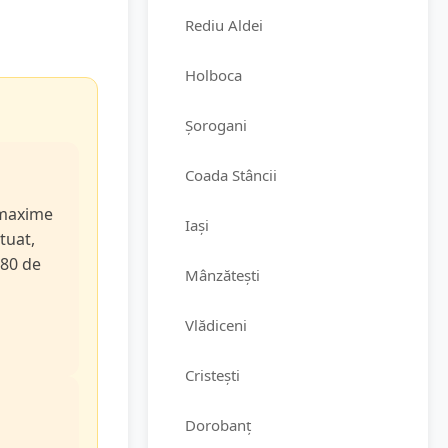
Rediu Aldei
Holboca
Șorogani
Coada Stâncii
e maxime
Iași
tuat,
 80 de
Mânzătești
Vlădiceni
Cristești
Dorobanț