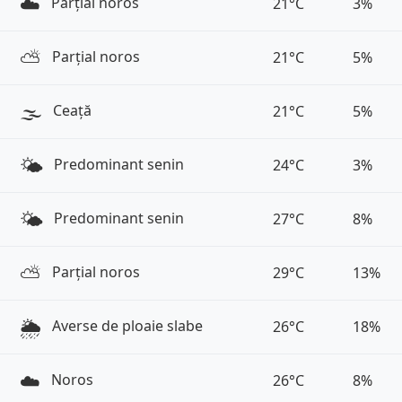
☁️
Parțial noros
21°C
3%
⛅️
Parțial noros
21°C
5%
🌫️
Ceață
21°C
5%
🌤️
Predominant senin
24°C
3%
🌤️
Predominant senin
27°C
8%
⛅️
Parțial noros
29°C
13%
🌦️
Averse de ploaie slabe
26°C
18%
☁️
Noros
26°C
8%