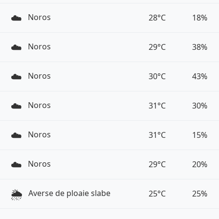
☁️
Noros
28°C
18%
☁️
Noros
29°C
38%
☁️
Noros
30°C
43%
☁️
Noros
31°C
30%
☁️
Noros
31°C
15%
☁️
Noros
29°C
20%
🌦️
Averse de ploaie slabe
25°C
25%