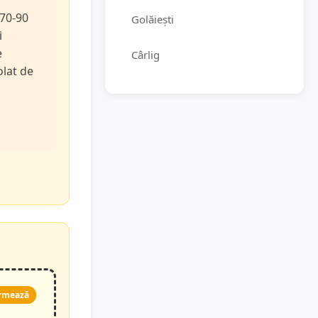
 70-90
Golăiești
i
e
Cârlig
olat de
rmează