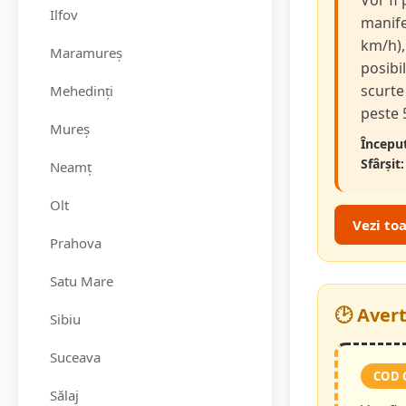
Vor fi
Ilfov
manifes
km/h),
Maramureș
posibi
scurte 
Mehedinți
peste 
Mureș
Început
Sfârșit:
Neamț
Olt
Vezi to
Prahova
Satu Mare
🕑 Aver
Sibiu
Suceava
COD 
Sălaj