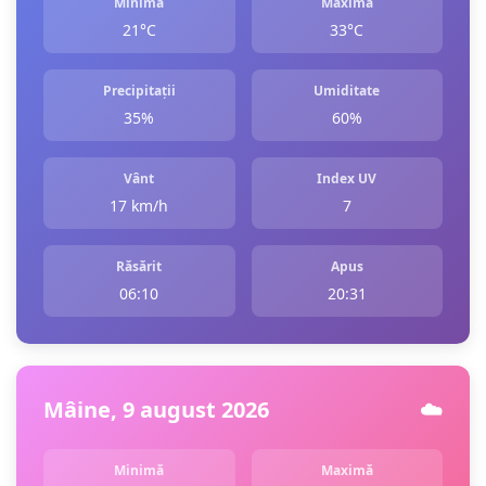
Minimă
Maximă
21°C
33°C
Precipitații
Umiditate
35%
60%
Vânt
Index UV
17 km/h
7
Răsărit
Apus
06:10
20:31
Mâine, 9 august 2026
☁️
Minimă
Maximă