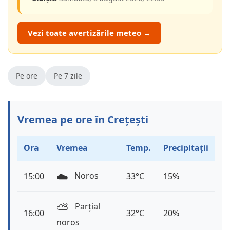
Vezi toate avertizările meteo →
Pe ore
Pe 7 zile
Vremea pe ore în Crețești
Ora
Vremea
Temp.
Precipitații
☁️
Noros
15:00
33°C
15%
⛅️
Parțial
16:00
32°C
20%
noros