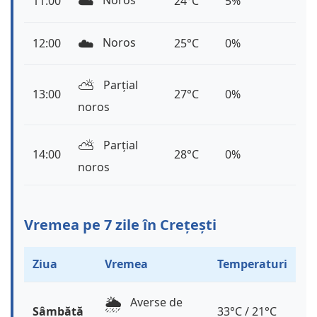
☁️
Noros
11:00
24°C
5%
☁️
Noros
12:00
25°C
0%
⛅️
Parțial
13:00
27°C
0%
noros
⛅️
Parțial
14:00
28°C
0%
noros
Vremea pe 7 zile în Crețești
Ziua
Vremea
Temperaturi
🌦️
Averse de
Sâmbătă
33°C / 21°C