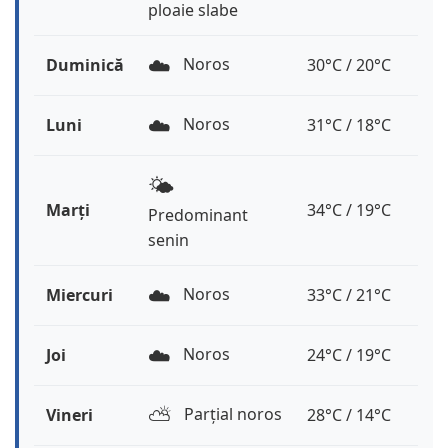
ploaie slabe
☁️
Noros
Duminică
30°C / 20°C
☁️
Noros
Luni
31°C / 18°C
🌤️
Marți
34°C / 19°C
Predominant
senin
☁️
Noros
Miercuri
33°C / 21°C
☁️
Noros
Joi
24°C / 19°C
⛅️
Parțial noros
Vineri
28°C / 14°C