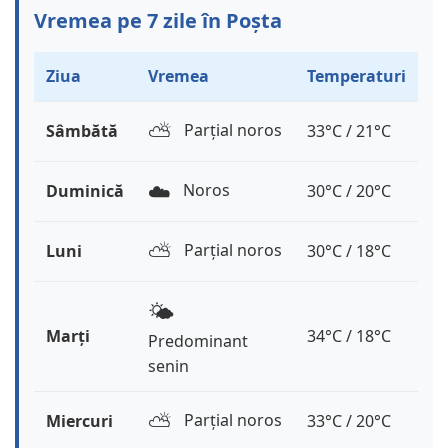
Vremea pe 7 zile în Poșta
Ziua
Vremea
Temperaturi
⛅️
Parțial noros
Sâmbătă
33°C / 21°C
☁️
Noros
Duminică
30°C / 20°C
⛅️
Parțial noros
Luni
30°C / 18°C
🌤️
Marți
34°C / 18°C
Predominant
senin
⛅️
Parțial noros
Miercuri
33°C / 20°C