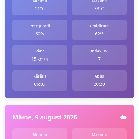
Minimă
Maximă
21°C
33°C
Precipitații
Umiditate
60%
62%
Vânt
Index UV
15 km/h
7
Răsărit
Apus
06:09
20:30
Mâine, 9 august 2026
☁️
Minimă
Maximă