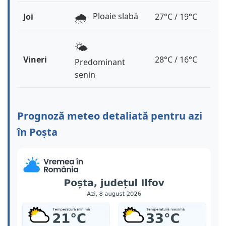
🌧️
Ploaie slabă
Joi
27°C / 19°C
🌤️
Vineri
28°C / 16°C
Predominant
senin
Prognoză meteo detaliată pentru azi
în Poșta