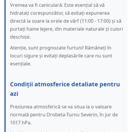
Vremea va fi caniculară. Este esențial să vă
hidratați corespunzător, să evitați expunerea
directă la soare la orele de vârf (11:00 - 17:00) și să
purtați haine lejere, din materiale naturale și culori
deschise.
Atenție, sunt prognozate furtuni! Rămâneți în
locuri sigure și evitați deplasările care nu sunt
esențiale.
Condiții atmosferice detaliate pentru
azi
Presiunea atmosferică se va situa la o valoare
normală pentru Drobeta-Turnu Severin, în jur de
1017 hPa.