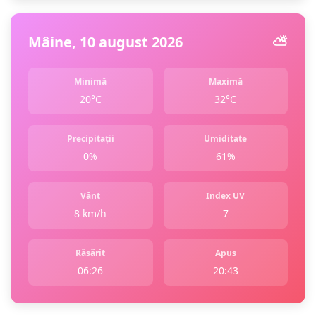
Mâine, 10 august 2026
⛅️
Minimă
Maximă
20°C
32°C
Precipitații
Umiditate
0%
61%
Vânt
Index UV
8 km/h
7
Răsărit
Apus
06:26
20:43