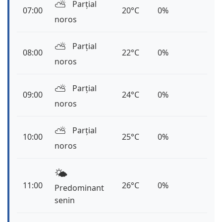
⛅️
Parțial
07:00
20°C
0%
noros
⛅️
Parțial
08:00
22°C
0%
noros
⛅️
Parțial
09:00
24°C
0%
noros
⛅️
Parțial
10:00
25°C
0%
noros
🌤️
11:00
26°C
0%
Predominant
senin