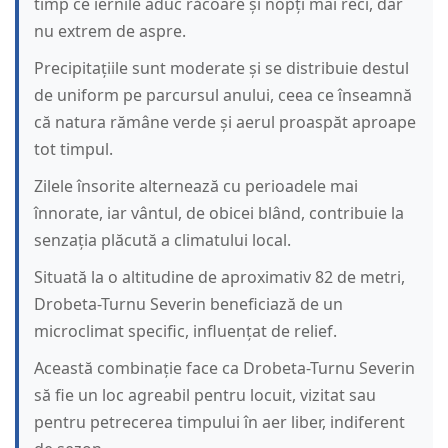
timp ce iernile aduc răcoare și nopți mai reci, dar
nu extrem de aspre.
Precipitațiile sunt moderate și se distribuie destul
de uniform pe parcursul anului, ceea ce înseamnă
că natura rămâne verde și aerul proaspăt aproape
tot timpul.
Zilele însorite alternează cu perioadele mai
înnorate, iar vântul, de obicei blând, contribuie la
senzația plăcută a climatului local.
Situată la o altitudine de aproximativ 82 de metri,
Drobeta-Turnu Severin beneficiază de un
microclimat specific, influențat de relief.
Această combinație face ca Drobeta-Turnu Severin
să fie un loc agreabil pentru locuit, vizitat sau
pentru petrecerea timpului în aer liber, indiferent