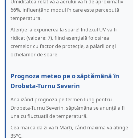
Umiditatea relativă a aerului va fi de aproximativ
66%, influențând modul în care este percepută
temperatura.
Atenție la expunerea la soare! Indexul UV va fi
ridicat (valoare: 7), fiind esențială folosirea
cremelor cu factor de protecție, a pălăriilor și
ochelarilor de soare.
Prognoza meteo pe o săptămână în
Drobeta-Turnu Severin
Analizând prognoza pe termen lung pentru
Drobeta-Turnu Severin, săptămâna se anunță a fi
una cu fluctuații de temperatură.
Cea mai caldă zi va fi Marți, când maxima va atinge
35°C.