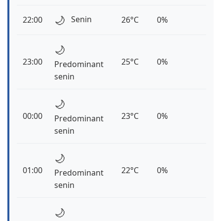
🌙
Senin
22:00
26°C
0%
🌙
23:00
25°C
0%
Predominant
senin
🌙
00:00
23°C
0%
Predominant
senin
🌙
01:00
22°C
0%
Predominant
senin
🌙