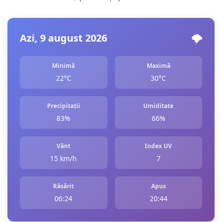
Azi, 9 august 2026
🌩️
Minimă
Maximă
22°C
30°C
Precipitații
Umiditate
83%
66%
Vânt
Index UV
15 km/h
7
Răsărit
Apus
06:24
20:44