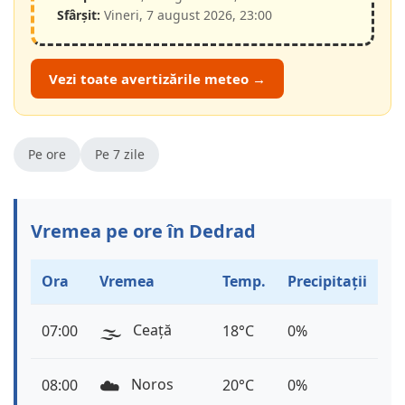
Sfârșit:
Vineri, 7 august 2026, 23:00
Vezi toate avertizările meteo →
Pe ore
Pe 7 zile
Vremea pe ore în Dedrad
Ora
Vremea
Temp.
Precipitații
🌫️
Ceață
07:00
18°C
0%
☁️
Noros
08:00
20°C
0%