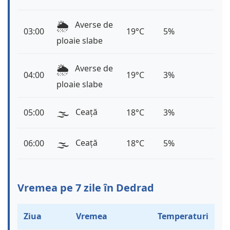
🌦️
Averse de
03:00
19°C
5%
ploaie slabe
🌦️
Averse de
04:00
19°C
3%
ploaie slabe
🌫️
Ceață
05:00
18°C
3%
🌫️
Ceață
06:00
18°C
5%
Vremea pe 7 zile în Dedrad
Ziua
Vremea
Temperaturi