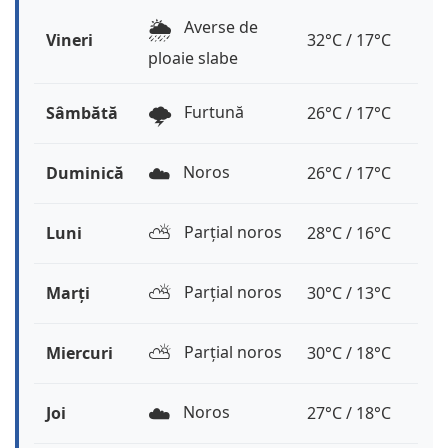
🌦️
Averse de
Vineri
32°C / 17°C
ploaie slabe
🌩️
Furtună
Sâmbătă
26°C / 17°C
☁️
Noros
Duminică
26°C / 17°C
⛅️
Parțial noros
Luni
28°C / 16°C
⛅️
Parțial noros
Marți
30°C / 13°C
⛅️
Parțial noros
Miercuri
30°C / 18°C
☁️
Noros
Joi
27°C / 18°C