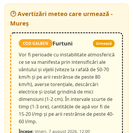
🕑 Avertizări meteo care urmează -
Mureș
Furtuni
COD GALBEN
Urmează
Vor fi perioade cu instabilitate atmosferică
ce se va manifesta prin intensificări ale
vântului și vijelii (viteze la rafală de 50-70
km/h și pe arii restrânse de peste 80
km/h), averse torențiale, descărcări
electrice și izolat grindină de mici
dimensiuni (1-2 cm). În intervale scurte de
timp (1-3 ore), cantitățile de apă vor fi de
15-20 l/mp și pe arii restrânse de peste 40-
60 l/mp.
Începe:
Vineri, 7 august 2026, 12:00