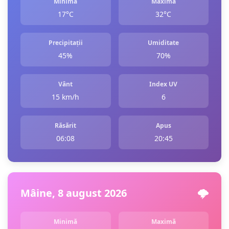
Minimă
Maximă
17°C
32°C
Precipitații
Umiditate
45%
70%
Vânt
Index UV
15 km/h
6
Răsărit
Apus
06:08
20:45
Mâine, 8 august 2026
🌩️
Minimă
Maximă