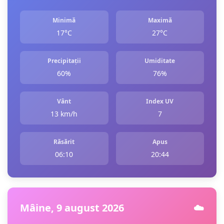
Minimă
Maximă
17°C
27°C
Precipitații
Umiditate
60%
76%
Vânt
Index UV
13 km/h
7
Răsărit
Apus
06:10
20:44
Mâine, 9 august 2026
☁️