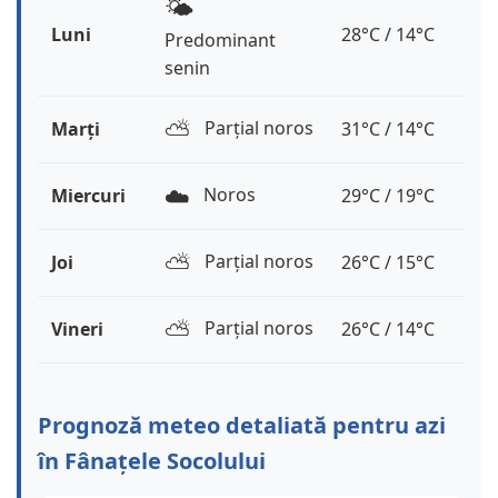
🌤️
Luni
28°C / 14°C
Predominant
senin
⛅️
Parțial noros
Marți
31°C / 14°C
☁️
Noros
Miercuri
29°C / 19°C
⛅️
Parțial noros
Joi
26°C / 15°C
⛅️
Parțial noros
Vineri
26°C / 14°C
Prognoză meteo detaliată pentru azi
în Fânațele Socolului