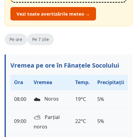
Vezi toate avertizările meteo →
Pe ore
Pe 7 zile
Vremea pe ore în Fânațele Socolului
Ora
Vremea
Temp.
Precipitații
☁️
Noros
08:00
19°C
5%
⛅️
Parțial
09:00
22°C
5%
noros