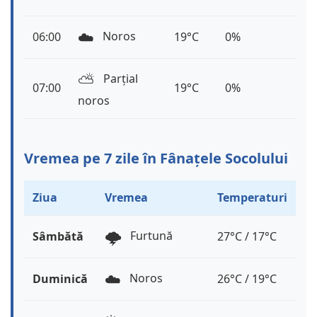
☁️
Noros
06:00
19°C
0%
⛅️
Parțial
07:00
19°C
0%
noros
Vremea pe 7 zile în Fânațele Socolului
Ziua
Vremea
Temperaturi
🌩️
Furtună
Sâmbătă
27°C / 17°C
☁️
Noros
Duminică
26°C / 19°C