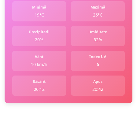
Minimă
Maximă
19°C
26°C
Precipitații
Umiditate
20%
52%
Vânt
Index UV
10 km/h
6
Răsărit
Apus
06:12
20:42