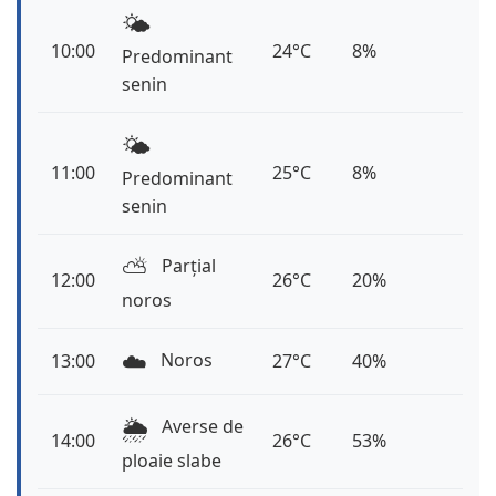
🌤️
10:00
24°C
8%
Predominant
senin
🌤️
11:00
25°C
8%
Predominant
senin
⛅️
Parțial
12:00
26°C
20%
noros
☁️
Noros
13:00
27°C
40%
🌦️
Averse de
14:00
26°C
53%
ploaie slabe