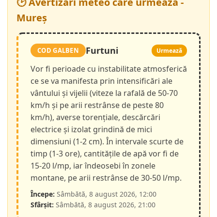
🕑 Avertizări meteo care urmează -
Mureș
Furtuni
COD GALBEN
Urmează
Vor fi perioade cu instabilitate atmosferică
ce se va manifesta prin intensificări ale
vântului și vijelii (viteze la rafală de 50-70
km/h și pe arii restrânse de peste 80
km/h), averse torențiale, descărcări
electrice și izolat grindină de mici
dimensiuni (1-2 cm). În intervale scurte de
timp (1-3 ore), cantitățile de apă vor fi de
15-20 l/mp, iar îndeosebi în zonele
montane, pe arii restrânse de 30-50 l/mp.
Începe:
Sâmbătă, 8 august 2026, 12:00
Sfârșit:
Sâmbătă, 8 august 2026, 21:00