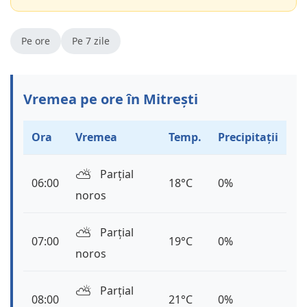
Pe ore
Pe 7 zile
Vremea pe ore în Mitrești
Ora
Vremea
Temp.
Precipitații
⛅️
Parțial
06:00
18°C
0%
noros
⛅️
Parțial
07:00
19°C
0%
noros
⛅️
Parțial
08:00
21°C
0%