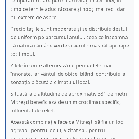
temperaturi care permit activități în aer liber, în
timp ce iernile aduc răcoare și nopți mai reci, dar
nu extrem de aspre.
Precipitațiile sunt moderate și se distribuie destul
de uniform pe parcursul anului, ceea ce înseamnă
că natura rămâne verde și aerul proaspăt aproape
tot timpul.
Zilele însorite alternează cu perioadele mai
înnorate, iar vântul, de obicei blând, contribuie la
senzația plăcută a climatului local.
Situată la o altitudine de aproximativ 381 de metri,
Mitrești beneficiază de un microclimat specific,
influențat de relief.
Această combinație face ca Mitrești să fie un loc
agreabil pentru locuit, vizitat sau pentru
petrecerea timpului în aer liber, indiferent de