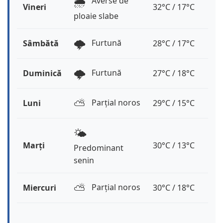
🌦️
Averse de
Vineri
32°C / 17°C
ploaie slabe
🌩️
Furtună
Sâmbătă
28°C / 17°C
🌩️
Furtună
Duminică
27°C / 18°C
⛅️
Parțial noros
Luni
29°C / 15°C
🌤️
Marți
30°C / 13°C
Predominant
senin
⛅️
Parțial noros
Miercuri
30°C / 18°C