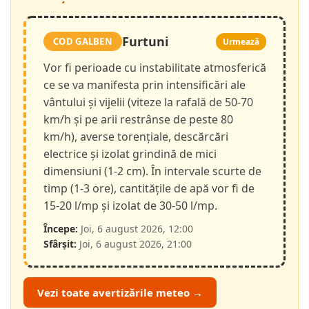
Furtuni
COD GALBEN
Urmează
Vor fi perioade cu instabilitate atmosferică
ce se va manifesta prin intensificări ale
vântului și vijelii (viteze la rafală de 50-70
km/h și pe arii restrânse de peste 80
km/h), averse torențiale, descărcări
electrice și izolat grindină de mici
dimensiuni (1-2 cm). În intervale scurte de
timp (1-3 ore), cantitățile de apă vor fi de
15-20 l/mp și izolat de 30-50 l/mp.
Începe:
Joi, 6 august 2026, 12:00
Sfârșit:
Joi, 6 august 2026, 21:00
Vezi toate avertizările meteo →