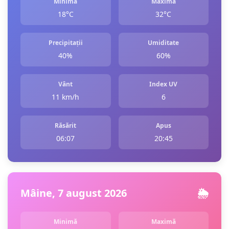
Minimă
Maximă
18°C
32°C
Precipitații
Umiditate
40%
60%
Vânt
Index UV
11 km/h
6
Răsărit
Apus
06:07
20:45
Mâine, 7 august 2026
🌦️
Minimă
Maximă