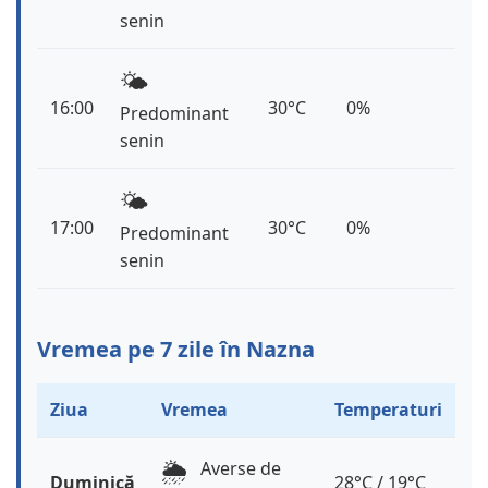
senin
🌤️
16:00
30°C
0%
Predominant
senin
🌤️
17:00
30°C
0%
Predominant
senin
Vremea pe 7 zile în Nazna
Ziua
Vremea
Temperaturi
🌦️
Averse de
Duminică
28°C / 19°C