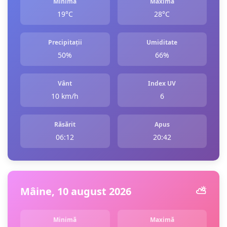
Minimă
Maximă
19°C
28°C
Precipitații
Umiditate
50%
66%
Vânt
Index UV
10 km/h
6
Răsărit
Apus
06:12
20:42
Mâine, 10 august 2026
⛅️
Minimă
Maximă