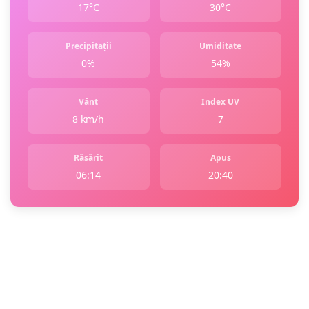
17°C
30°C
Precipitații
Umiditate
0%
54%
Vânt
Index UV
8 km/h
7
Răsărit
Apus
06:14
20:40