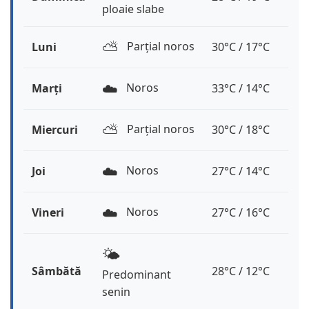
ploaie slabe
⛅️
Parțial noros
Luni
30°C / 17°C
☁️
Noros
Marți
33°C / 14°C
⛅️
Parțial noros
Miercuri
30°C / 18°C
☁️
Noros
Joi
27°C / 14°C
☁️
Noros
Vineri
27°C / 16°C
🌤️
Sâmbătă
28°C / 12°C
Predominant
senin