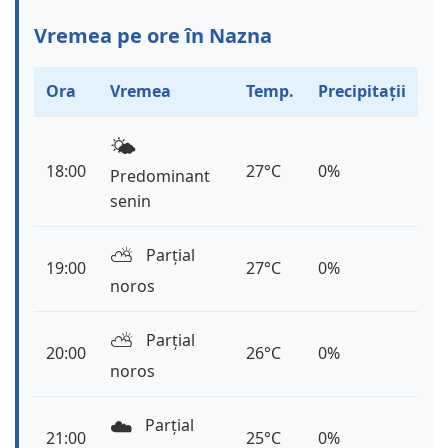
Vremea pe ore în Nazna
Ora
Vremea
Temp.
Precipitații
🌤️
18:00
27°C
0%
Predominant
senin
⛅️
Parțial
19:00
27°C
0%
noros
⛅️
Parțial
20:00
26°C
0%
noros
☁️
Parțial
21:00
25°C
0%