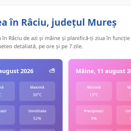
a în Râciu, județul Mureș
în Râciu de azi și mâine și planifică-ți ziua în funcție
teo detaliată, pe ore și pe 7 zile.
 august 2026
⛅️
Mâine, 11 august 2
mă
Maximă
Minimă
M
C
30°C
13°C
ații
Umiditate
Precipitații
Um
52%
5%