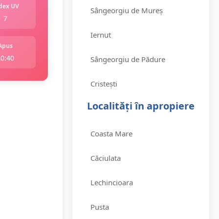
dex UV
Sângeorgiu de Mureș
7
Iernut
Apus
20:40
Sângeorgiu de Pădure
Cristești
Localități în apropiere
Coasta Mare
Căciulata
Lechincioara
Pusta