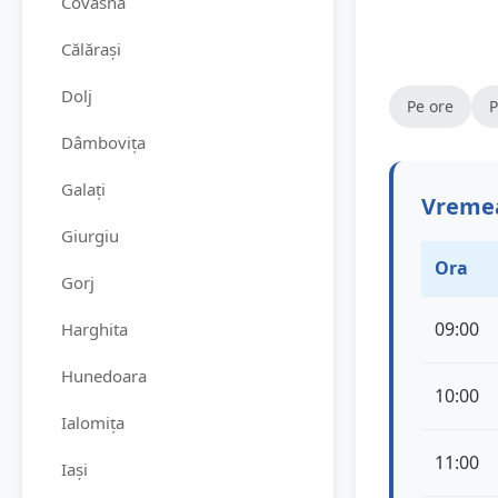
Covasna
Călărași
Dolj
Pe ore
P
Dâmbovița
Galați
Vremea
Giurgiu
Ora
Gorj
09:00
Harghita
Hunedoara
10:00
Ialomița
11:00
Iași