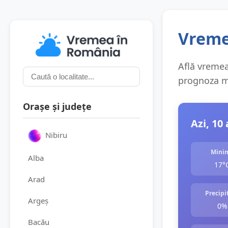
Vreme
Află vremea 
prognoza me
Orașe și județe
Azi, 10
Nibiru
Mini
Alba
17°
Arad
Precipit
Argeș
0%
Bacău