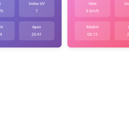
t
Index UV
Vânt
In
/h
7
9 km/h
it
Apus
Răsărit
4
20:41
06:15