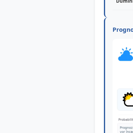
Dumin
Progno