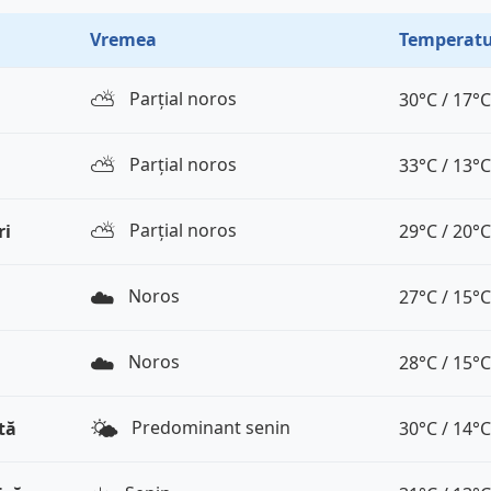
Vremea
Temperatu
⛅️
Parțial noros
30°C / 17°C
⛅️
Parțial noros
33°C / 13°C
⛅️
Parțial noros
ri
29°C / 20°C
☁️
Noros
27°C / 15°C
☁️
Noros
28°C / 15°C
🌤️
Predominant senin
tă
30°C / 14°C