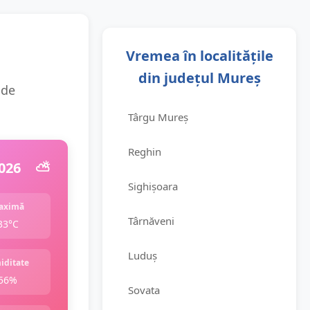
Vremea în localitățile
din județul Mureș
 de
Târgu Mureș
Reghin
026
⛅️
Sighișoara
aximă
Târnăveni
33°C
Luduș
iditate
56%
Sovata