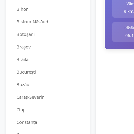
Vân
Bihor
9 km
Bistrița-Năsăud
Răsăr
Botoșani
06:1
Brașov
Brăila
București
Buzău
Caraș-Severin
Cluj
Constanța