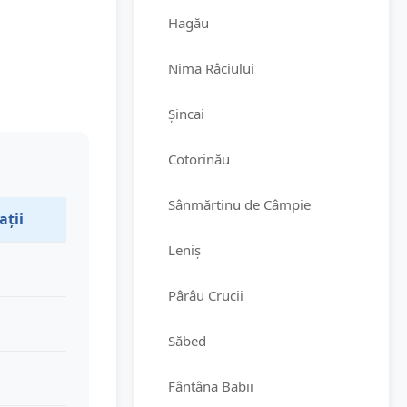
Hagău
Nima Râciului
Șincai
Cotorinău
Sânmărtinu de Câmpie
ații
Leniș
Pârâu Crucii
Săbed
Fântâna Babii