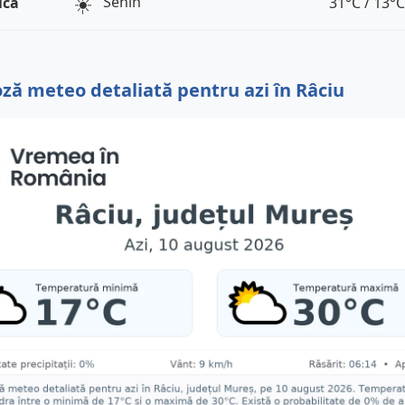
☀️
Senin
ică
31°C / 13°C
ză meteo detaliată pentru azi în Râciu