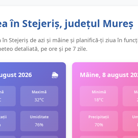
 în Stejeriș, județul Mureș
în Stejeriș de azi și mâine și planifică-ți ziua în funcț
teo detaliată, pe ore și pe 7 zile.
august 2026
🌦️
Mâine, 8 august 20
mă
Maximă
Minimă
M
C
32°C
18°C
ații
Umiditate
Precipitații
Um
%
76%
70%