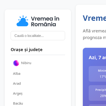
Vremea
Află vremea 
prognoza me
Orașe și județe
Azi, 7 
Nibiru
Mini
Alba
17°
Arad
Precipit
Argeș
28
Bacău