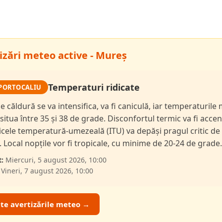
izări meteo active - Mureș
Temperaturi ridicate
PORTOCALIU
de căldură se va intensifica, va fi caniculă, iar temperaturil
 situa între 35 și 38 de grade. Disconfortul termic va fi accen
dicele temperatură-umezeală (ITU) va depăși pragul critic de
i. Local nopțile vor fi tropicale, cu minime de 20-24 de grade.
:
Miercuri, 5 august 2026, 10:00
Vineri, 7 august 2026, 10:00
ate avertizările meteo →