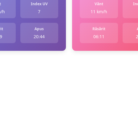
t
Index UV
Vânt
In
m/h
7
11 km/h
it
Apus
Răsărit
9
20:44
06:11