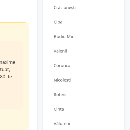
Crăciunești
Ciba
Budiu Mic
Vălenii
e maxime
Corunca
tuat,
 80 de
Nicolești
Roteni
Cinta
Vălureni