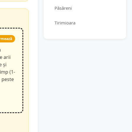
Păsăreni
Tirimioara
rmează
n
e arii
e și
timp (1-
e peste