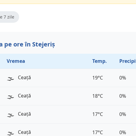
e 7 zile
 pe ore în Stejeriș
Vremea
Temp.
Precipi
🌫️
Ceață
19°C
0%
🌫️
Ceață
18°C
0%
🌫️
Ceață
17°C
0%
🌫️
Ceață
17°C
0%