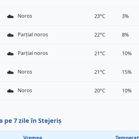
☁️
Noros
23°C
3%
☁️
Parțial noros
22°C
8%
☁️
Parțial noros
21°C
10%
☁️
Noros
21°C
15%
☁️
Noros
20°C
10%
pe 7 zile în Stejeriș
Vremea
Temperat