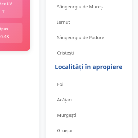
dex UV
Sângeorgiu de Mureș
7
Iernut
Apus
20:43
Sângeorgiu de Pădure
Cristești
Localități în apropiere
Foi
Acățari
Murgești
Gruișor