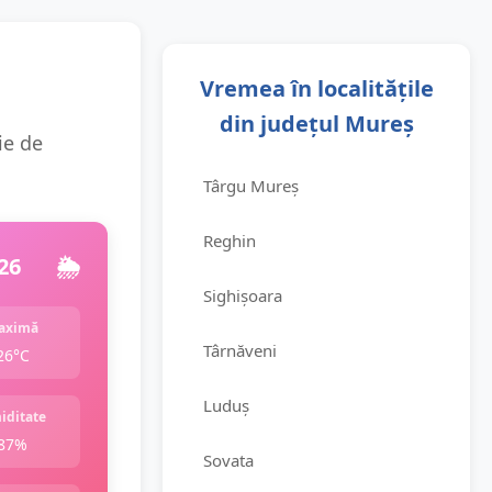
Vremea în localitățile
din județul Mureș
ie de
Târgu Mureș
Reghin
26
🌦️
Sighișoara
aximă
Târnăveni
26°C
Luduș
iditate
87%
Sovata