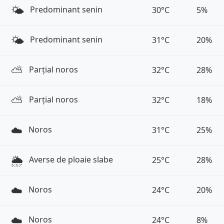
🌤️
Predominant senin
30°C
5%
🌤️
Predominant senin
31°C
20%
⛅️
Parțial noros
32°C
28%
⛅️
Parțial noros
32°C
18%
☁️
Noros
31°C
25%
🌦️
Averse de ploaie slabe
25°C
28%
☁️
Noros
24°C
20%
☁️
Noros
24°C
8%