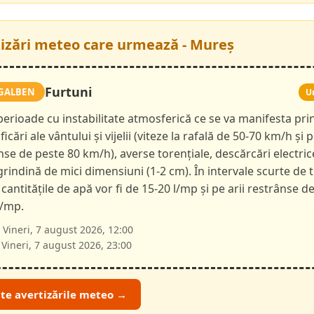
tizări meteo care urmează - Mureș
Furtuni
GALBEN
U
 perioade cu instabilitate atmosferică ce se va manifesta pri
ficări ale vântului și vijelii (viteze la rafală de 50-70 km/h și p
nse de peste 80 km/h), averse torențiale, descărcări electric
 grindină de mici dimensiuni (1-2 cm). În intervale scurte de 
 cantitățile de apă vor fi de 15-20 l/mp și pe arii restrânse d
l/mp.
Vineri, 7 august 2026, 12:00
Vineri, 7 august 2026, 23:00
ate avertizările meteo →