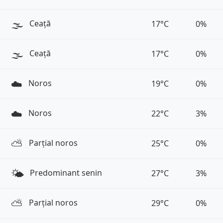
🌫️
Ceață
17°C
0%
🌫️
Ceață
17°C
0%
☁️
Noros
19°C
0%
☁️
Noros
22°C
3%
⛅️
Parțial noros
25°C
0%
🌤️
Predominant senin
27°C
3%
⛅️
Parțial noros
29°C
0%