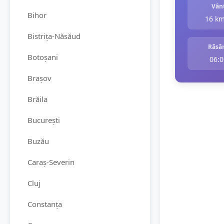
Vân
Bihor
16 k
Bistrița-Năsăud
Răsăr
Botoșani
06:0
Brașov
Brăila
București
Buzău
Caraș-Severin
Cluj
Constanța