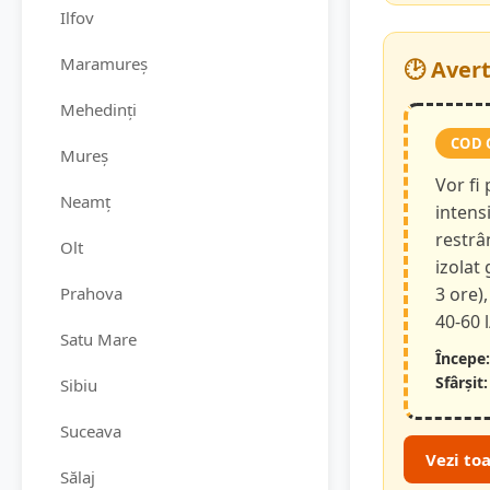
Ilfov
Maramureș
🕑 Aver
Mehedinți
COD 
Mureș
Vor fi
Neamț
intensi
restrâ
Olt
izolat
Prahova
3 ore),
40-60 
Satu Mare
Începe:
Sfârșit:
Sibiu
Suceava
Vezi to
Sălaj