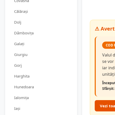
Covasna
Călărași
Dolj
⚠ Avert
Dâmbovița
Galați
COD 
Giurgiu
Valul 
se vor
Gorj
iar in
unităț
Harghita
Început
Hunedoara
Sfârșit:
Ialomița
Vezi to
Iași