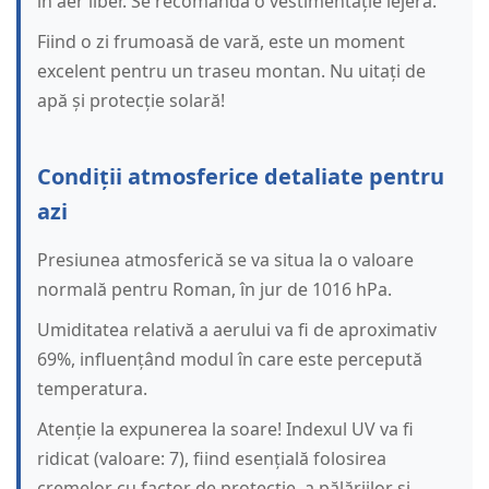
în aer liber. Se recomandă o vestimentație lejeră.
Fiind o zi frumoasă de vară, este un moment
excelent pentru un traseu montan. Nu uitați de
apă și protecție solară!
Condiții atmosferice detaliate pentru
azi
Presiunea atmosferică se va situa la o valoare
normală pentru Roman, în jur de 1016 hPa.
Umiditatea relativă a aerului va fi de aproximativ
69%, influențând modul în care este percepută
temperatura.
Atenție la expunerea la soare! Indexul UV va fi
ridicat (valoare: 7), fiind esențială folosirea
cremelor cu factor de protecție, a pălăriilor și