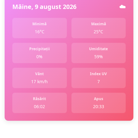
Mâine, 9 august 2026
☁️
Minimă
Maximă
16°C
25°C
Precipitații
Umiditate
0%
59%
Vânt
Index UV
17 km/h
7
Răsărit
Apus
06:02
20:33