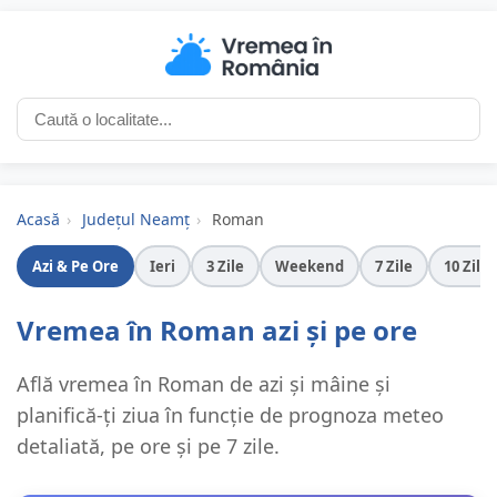
Acasă
›
Județul Neamț
›
Roman
Azi & Pe Ore
Ieri
3 Zile
Weekend
7 Zile
10 Zile
Vremea în Roman azi și pe ore
Află vremea în Roman de azi și mâine și
planifică-ți ziua în funcție de prognoza meteo
detaliată, pe ore și pe 7 zile.