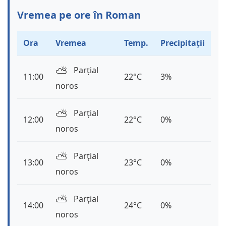
Vremea pe ore în Roman
Ora
Vremea
Temp.
Precipitații
⛅️
Parțial
11:00
22°C
3%
noros
⛅️
Parțial
12:00
22°C
0%
noros
⛅️
Parțial
13:00
23°C
0%
noros
⛅️
Parțial
14:00
24°C
0%
noros