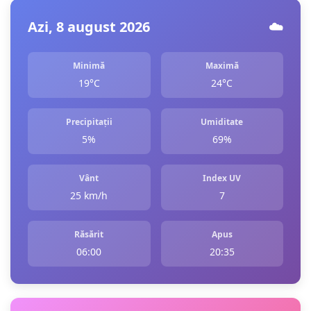
Azi, 8 august 2026
☁️
Minimă
Maximă
19°C
24°C
Precipitații
Umiditate
5%
69%
Vânt
Index UV
25 km/h
7
Răsărit
Apus
06:00
20:35