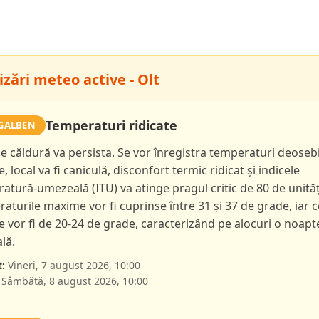
zări meteo active - Olt
Temperaturi ridicate
GALBEN
de căldură va persista. Se vor înregistra temperaturi deoseb
e, local va fi caniculă, disconfort termic ridicat și indicele
atură-umezeală (ITU) va atinge pragul critic de 80 de unităț
aturile maxime vor fi cuprinse între 31 și 37 de grade, iar c
 vor fi de 20-24 de grade, caracterizând pe alocuri o noapt
lă.
:
Vineri, 7 august 2026, 10:00
Sâmbătă, 8 august 2026, 10:00