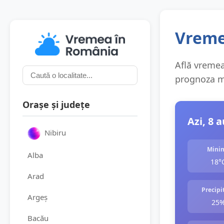
Vremea
Află vremea 
prognoza me
Orașe și județe
Azi, 8 
Nibiru
Mini
Alba
18°
Arad
Precipit
Argeș
25
Bacău