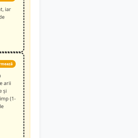
t, iar
de
rmează
n
e arii
e și
timp (1-
le