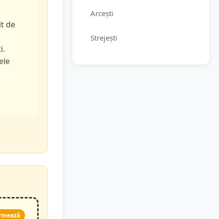
Arcești
it de
Strejești
i.
ele
rmează