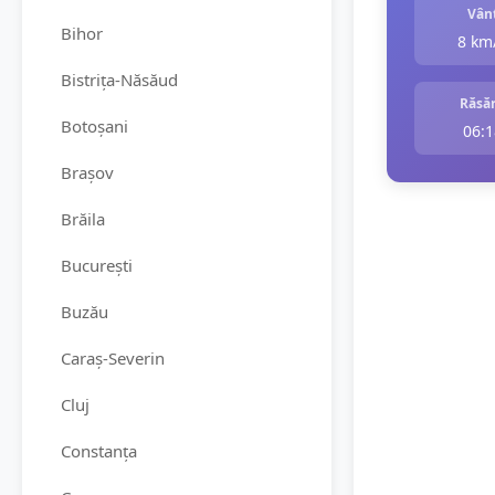
Vân
Bihor
8 km
Bistrița-Năsăud
Răsăr
Botoșani
06:1
Brașov
Brăila
București
Buzău
Caraș-Severin
Cluj
Constanța