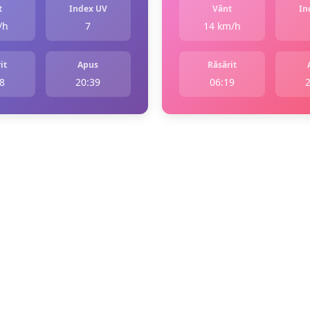
t
Index UV
Vânt
In
/h
7
14 km/h
it
Apus
Răsărit
8
20:39
06:19