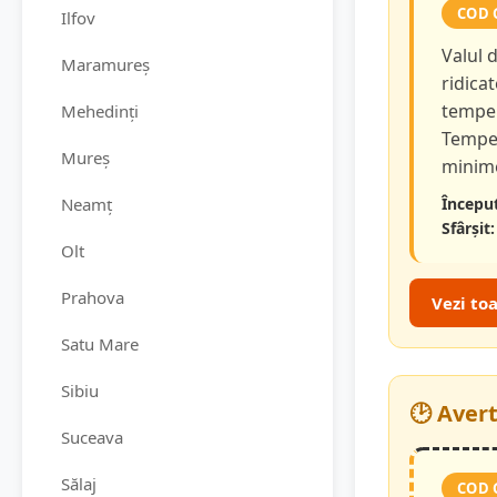
COD 
Ilfov
Valul 
Maramureș
ridicat
temper
Mehedinți
Temper
Mureș
minime
Neamț
Început
Sfârșit:
Olt
Prahova
Vezi to
Satu Mare
Sibiu
🕑 Aver
Suceava
Sălaj
COD 