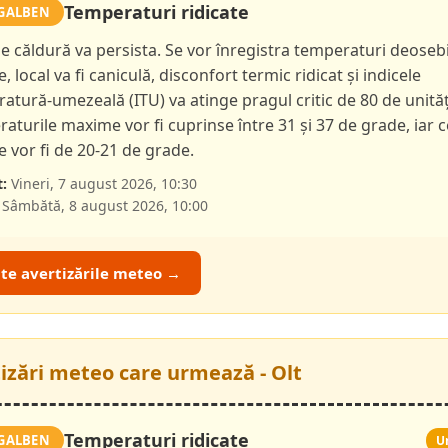
Temperaturi ridicate
GALBEN
de căldură va persista. Se vor înregistra temperaturi deoseb
e, local va fi caniculă, disconfort termic ridicat și indicele
atură-umezeală (ITU) va atinge pragul critic de 80 de unităț
aturile maxime vor fi cuprinse între 31 și 37 de grade, iar c
 vor fi de 20-21 de grade.
:
Vineri, 7 august 2026, 10:30
Sâmbătă, 8 august 2026, 10:00
ate avertizările meteo →
tizări meteo care urmează - Olt
Temperaturi ridicate
GALBEN
U