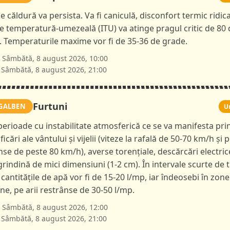
e căldură va persista. Va fi caniculă, disconfort termic ridica
le temperatură-umezeală (ITU) va atinge pragul critic de 80 
i. Temperaturile maxime vor fi de 35-36 de grade.
Sâmbătă, 8 august 2026, 10:00
Sâmbătă, 8 august 2026, 21:00
Furtuni
GALBEN
U
 perioade cu instabilitate atmosferică ce se va manifesta pri
ficări ale vântului și vijelii (viteze la rafală de 50-70 km/h și p
nse de peste 80 km/h), averse torențiale, descărcări electric
 grindină de mici dimensiuni (1-2 cm). În intervale scurte de 
 cantitățile de apă vor fi de 15-20 l/mp, iar îndeosebi în zone
e, pe arii restrânse de 30-50 l/mp.
Sâmbătă, 8 august 2026, 12:00
Sâmbătă, 8 august 2026, 21:00