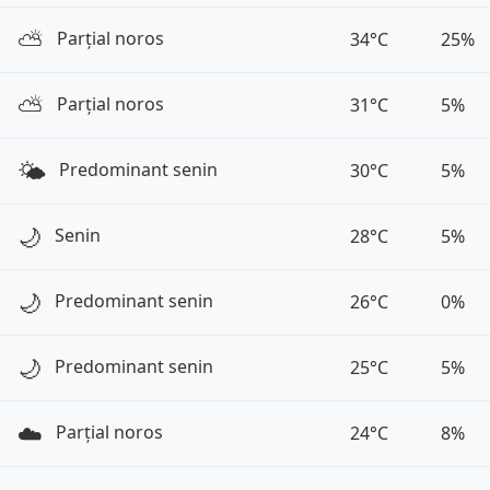
⛅️
Parțial noros
34°C
25%
⛅️
Parțial noros
31°C
5%
🌤️
Predominant senin
30°C
5%
🌙
Senin
28°C
5%
🌙
Predominant senin
26°C
0%
🌙
Predominant senin
25°C
5%
☁️
Parțial noros
24°C
8%