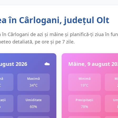
 în Cârlogani, județul Olt
în Cârlogani de azi și mâine și planifică-ți ziua în fu
teo detaliată, pe ore și pe 7 zile.
august 2026
☁️
Mâine, 9 august 20
mă
Maximă
Minimă
M
C
34°C
19°C
ații
Umiditate
Precipitații
Um
%
60%
78%