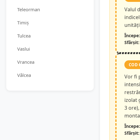
Valul d
Teleorman
indice
Timiș
unităț
Tulcea
Începe:
Sfârșit:
Vaslui
Vrancea
COD 
Vâlcea
Vor fi
intensi
restrâ
izolat
3 ore),
montan
Începe:
Sfârșit: