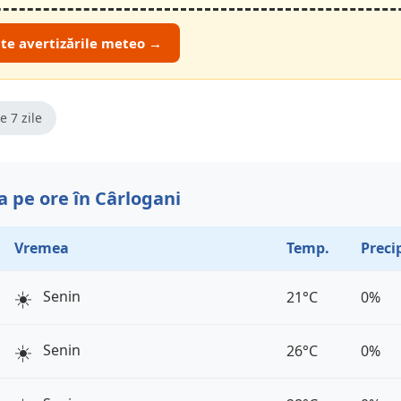
ate avertizările meteo →
e 7 zile
 pe ore în Cârlogani
Vremea
Temp.
Precip
☀️
Senin
21°C
0%
☀️
Senin
26°C
0%