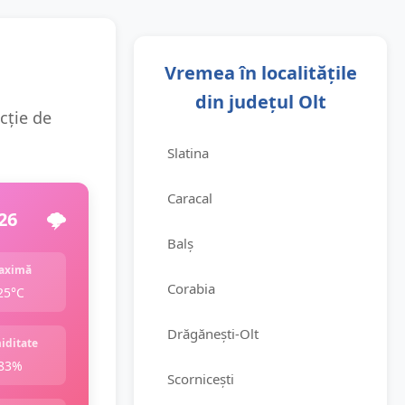
Vremea în localitățile
din județul Olt
ncție de
Slatina
Caracal
26
🌩️
Balș
aximă
Corabia
25°C
Drăgănești-Olt
iditate
83%
Scornicești