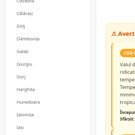
Covasna
Călărași
Dolj
⚠ Averti
Dâmbovița
Galați
COD 
Giurgiu
Valul 
ridicat
Gorj
temper
Temper
Harghita
minime
Hunedoara
tropica
Început
Ialomița
Sfârșit:
Iași