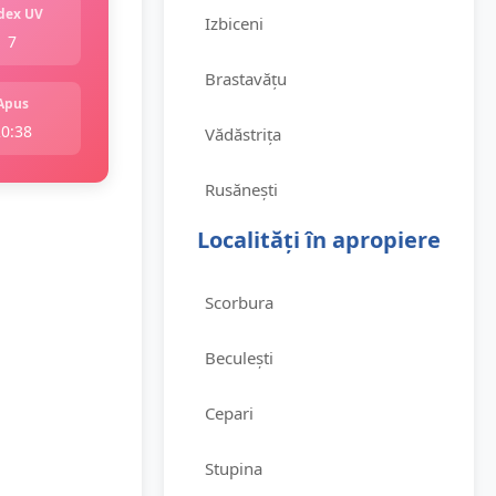
dex UV
Izbiceni
7
Brastavățu
Apus
20:38
Vădăstrița
Rusănești
Localități în apropiere
Scorbura
Beculești
Cepari
Stupina