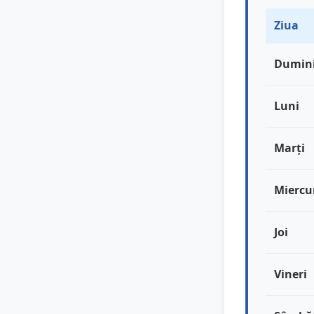
Ziua
Dumin
Luni
Marți
Miercu
Joi
Vineri