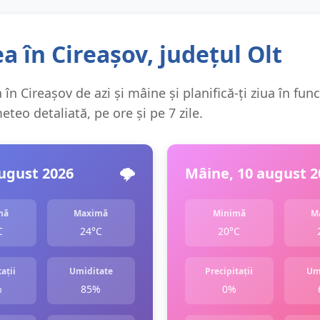
 în Cireașov, județul Olt
în Cireașov de azi și mâine și planifică-ți ziua în func
teo detaliată, pe ore și pe 7 zile.
august 2026
🌩️
Mâine, 10 august 2
mă
Maximă
Minimă
M
C
24°C
20°C
ații
Umiditate
Precipitații
Um
%
85%
0%