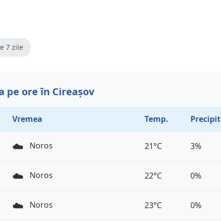
e 7 zile
 pe ore în Cireașov
Vremea
Temp.
Precipit
☁️
Noros
21°C
3%
☁️
Noros
22°C
0%
☁️
Noros
23°C
0%