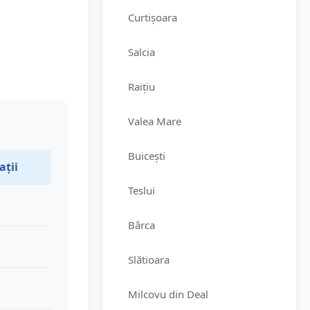
Curtișoara
Salcia
Raițiu
Valea Mare
Buicești
ații
Teslui
Bârca
Slătioara
Milcovu din Deal