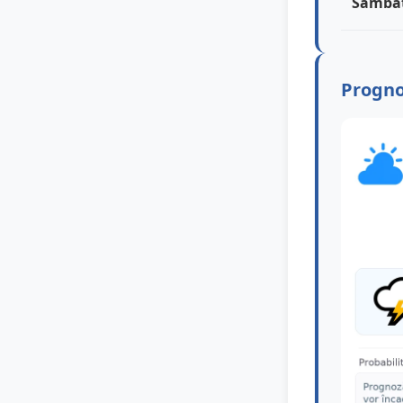
Sâmbă
Progno