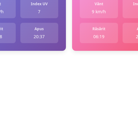
t
Index UV
Vânt
In
/h
7
9 km/h
it
Apus
Răsărit
8
20:37
06:19