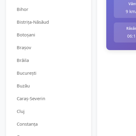
Vân
Bihor
9 km
Bistrița-Năsăud
Răsăr
Botoșani
06:1
Brașov
Brăila
București
Buzău
Caraș-Severin
Cluj
Constanța