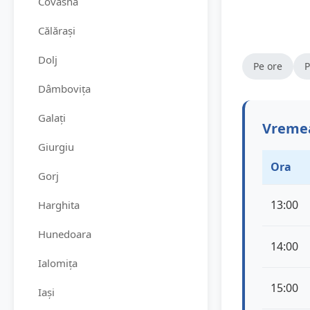
Covasna
Călărași
Dolj
Pe ore
P
Dâmbovița
Galați
Vremea
Giurgiu
Ora
Gorj
13:00
Harghita
Hunedoara
14:00
Ialomița
15:00
Iași