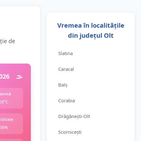
Vremea în localitățile
din județul Olt
ție de
Slatina
Caracal
026
🌫️
Balș
aximă
Corabia
28°C
Drăgănești-Olt
iditate
68%
Scornicești