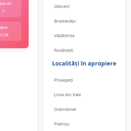
dex UV
Izbiceni
7
Brastavățu
Apus
20:36
Vădăstrița
Rusănești
Localități în apropiere
Proaspeți
Linia din Vale
Dobrotinet
Pietrișu