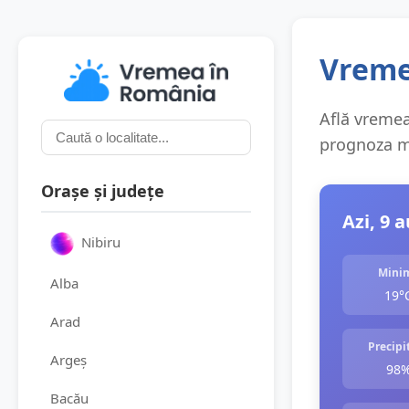
Vremea
Află vremea 
prognoza me
Orașe și județe
Azi, 9 
Nibiru
Mini
Alba
19°
Arad
Precipit
Argeș
98
Bacău