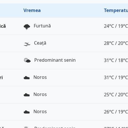
Vremea
Temperatu
🌩️
Furtună
ică
24°C / 19°C
🌫️
Ceață
28°C / 20°C
🌤️
Predominant senin
31°C / 18°C
☁️
Noros
ri
31°C / 19°C
☁️
Noros
25°C / 20°C
☁️
Noros
26°C / 19°C