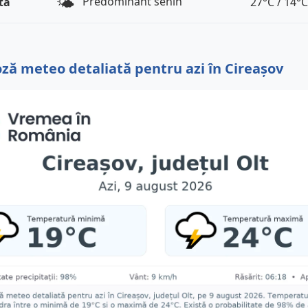
🌤️
Predominant senin
tă
27°C / 14°C
ză meteo detaliată pentru azi în Cireașov