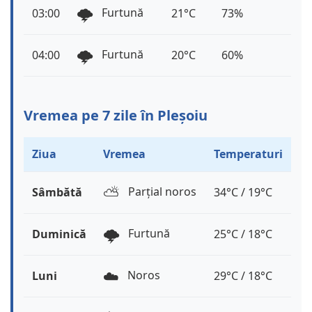
🌩️
Furtună
03:00
21°C
73%
🌩️
Furtună
04:00
20°C
60%
Vremea pe 7 zile în Pleșoiu
Ziua
Vremea
Temperaturi
⛅️
Parțial noros
Sâmbătă
34°C / 19°C
🌩️
Furtună
Duminică
25°C / 18°C
☁️
Noros
Luni
29°C / 18°C