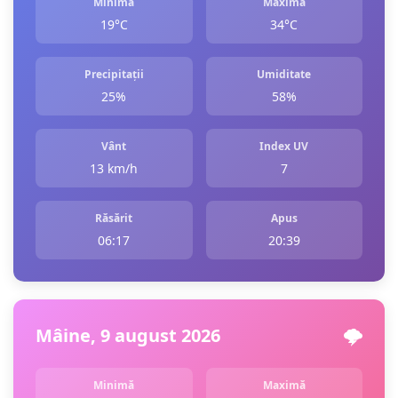
Minimă
Maximă
19°C
34°C
Precipitații
Umiditate
25%
58%
Vânt
Index UV
13 km/h
7
Răsărit
Apus
06:17
20:39
Mâine, 9 august 2026
🌩️
Minimă
Maximă