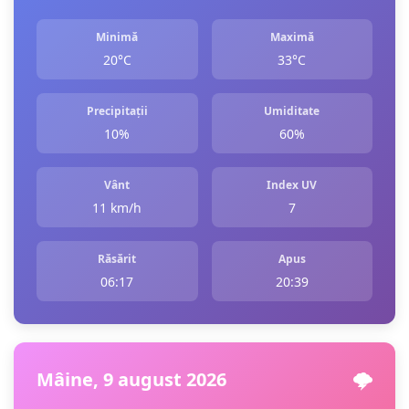
Minimă
Maximă
20°C
33°C
Precipitații
Umiditate
10%
60%
Vânt
Index UV
11 km/h
7
Răsărit
Apus
06:17
20:39
Mâine, 9 august 2026
🌩️