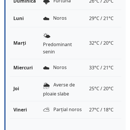
🌩️
Furtună
Duminică
26°C / 20°C
☁️
Noros
Luni
29°C / 21°C
🌤️
Marți
32°C / 20°C
Predominant
senin
☁️
Noros
Miercuri
33°C / 21°C
🌦️
Averse de
Joi
25°C / 20°C
ploaie slabe
⛅️
Parțial noros
Vineri
27°C / 18°C