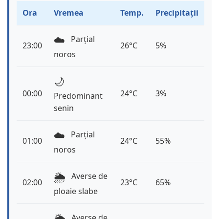
Ora
Vremea
Temp.
Precipitații
☁️
Parțial
23:00
26°C
5%
noros
🌙
00:00
24°C
3%
Predominant
senin
☁️
Parțial
01:00
24°C
55%
noros
🌦️
Averse de
02:00
23°C
65%
ploaie slabe
🌦️
Averse de