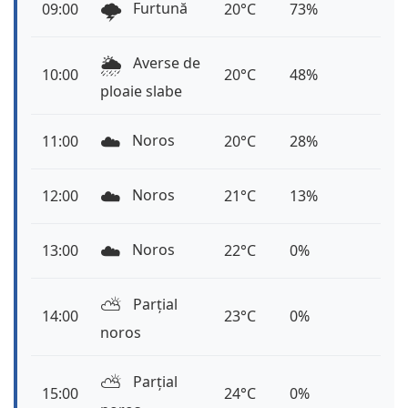
🌩️
Furtună
09:00
20°C
73%
🌦️
Averse de
10:00
20°C
48%
ploaie slabe
☁️
Noros
11:00
20°C
28%
☁️
Noros
12:00
21°C
13%
☁️
Noros
13:00
22°C
0%
⛅️
Parțial
14:00
23°C
0%
noros
⛅️
Parțial
15:00
24°C
0%