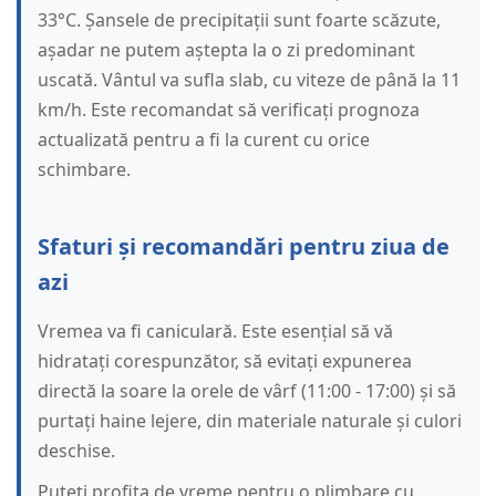
33°C. Șansele de precipitații sunt foarte scăzute,
așadar ne putem aștepta la o zi predominant
uscată. Vântul va sufla slab, cu viteze de până la 11
km/h. Este recomandat să verificați prognoza
actualizată pentru a fi la curent cu orice
schimbare.
Sfaturi și recomandări pentru ziua de
azi
Vremea va fi caniculară. Este esențial să vă
hidratați corespunzător, să evitați expunerea
directă la soare la orele de vârf (11:00 - 17:00) și să
purtați haine lejere, din materiale naturale și culori
deschise.
Puteți profita de vreme pentru o plimbare cu