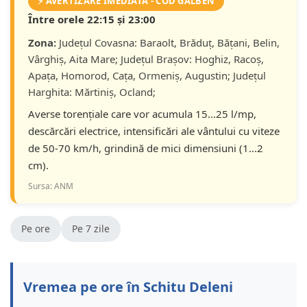
⚡ AVERTIZARE IMEDIATĂ - COD GALBEN
Între orele 22:15 și 23:00
Zona:
Județul Covasna: Baraolt, Brăduț, Bățani, Belin,
Vârghiș, Aita Mare; Județul Braşov: Hoghiz, Racoș,
Apața, Homorod, Cața, Ormeniș, Augustin; Județul
Harghita: Mărtiniș, Ocland;
Averse torențiale care vor acumula 15...25 l/mp,
descărcări electrice, intensificări ale vântului cu viteze
de 50-70 km/h, grindină de mici dimensiuni (1...2
cm).
Sursa: ANM
Pe ore
Pe 7 zile
Vremea pe ore în Schitu Deleni