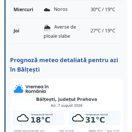
☁️
Noros
Miercuri
30°C / 19°C
🌦️
Averse de
Joi
27°C / 19°C
ploaie slabe
Prognoză meteo detaliată pentru azi
în Bălțești