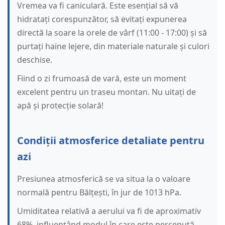
Vremea va fi caniculară. Este esențial să vă
hidratați corespunzător, să evitați expunerea
directă la soare la orele de vârf (11:00 - 17:00) și să
purtați haine lejere, din materiale naturale și culori
deschise.
Fiind o zi frumoasă de vară, este un moment
excelent pentru un traseu montan. Nu uitați de
apă și protecție solară!
Condiții atmosferice detaliate pentru
azi
Presiunea atmosferică se va situa la o valoare
normală pentru Bălțești, în jur de 1013 hPa.
Umiditatea relativă a aerului va fi de aproximativ
68%, influențând modul în care este percepută