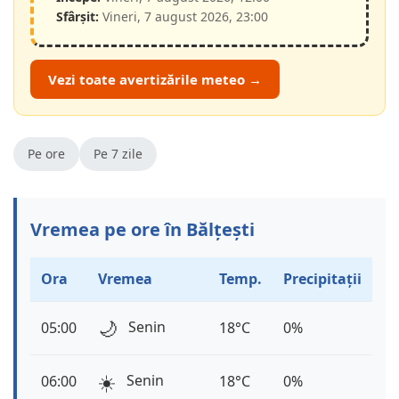
Sfârșit:
Vineri, 7 august 2026, 23:00
Vezi toate avertizările meteo →
Pe ore
Pe 7 zile
Vremea pe ore în Bălțești
Ora
Vremea
Temp.
Precipitații
🌙
Senin
05:00
18°C
0%
☀️
Senin
06:00
18°C
0%