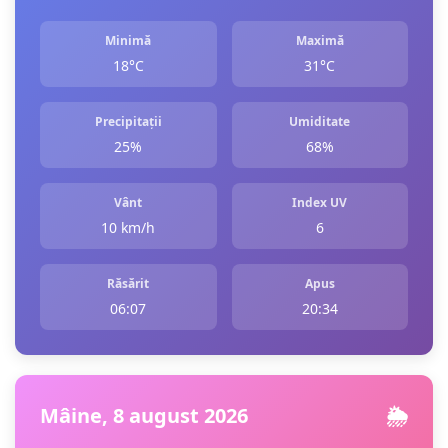
Minimă
Maximă
18°C
31°C
Precipitații
Umiditate
25%
68%
Vânt
Index UV
10 km/h
6
Răsărit
Apus
06:07
20:34
Mâine, 8 august 2026
🌦️