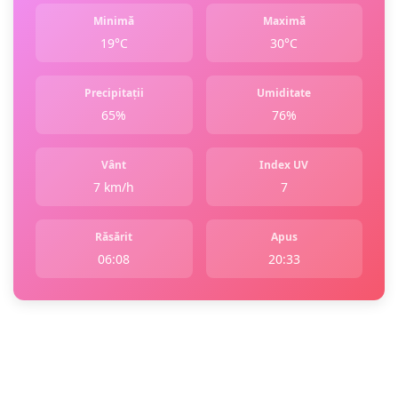
Minimă
Maximă
19°C
30°C
Precipitații
Umiditate
65%
76%
Vânt
Index UV
7 km/h
7
Răsărit
Apus
06:08
20:33