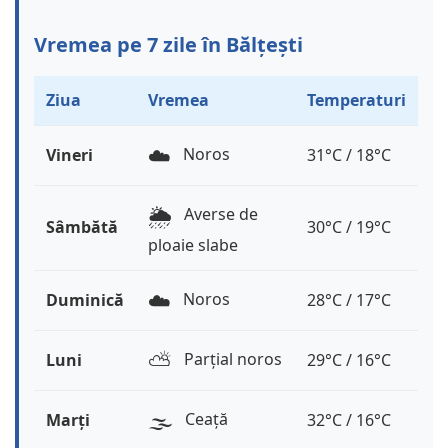
Vremea pe 7 zile în Bălțești
Ziua
Vremea
Temperaturi
☁️
Noros
Vineri
31°C / 18°C
🌦️
Averse de
Sâmbătă
30°C / 19°C
ploaie slabe
☁️
Noros
Duminică
28°C / 17°C
⛅️
Parțial noros
Luni
29°C / 16°C
🌫️
Ceață
Marți
32°C / 16°C