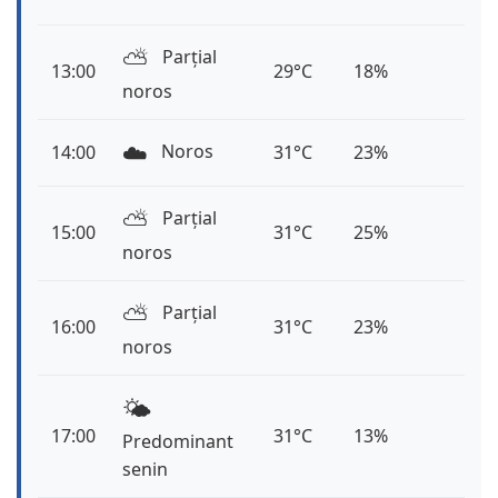
⛅️
Parțial
13:00
29°C
18%
noros
☁️
Noros
14:00
31°C
23%
⛅️
Parțial
15:00
31°C
25%
noros
⛅️
Parțial
16:00
31°C
23%
noros
🌤️
17:00
31°C
13%
Predominant
senin