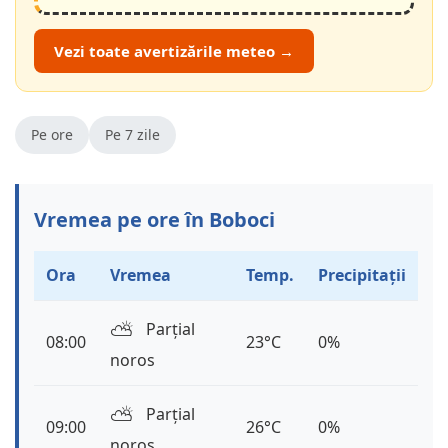
Vezi toate avertizările meteo →
Pe ore
Pe 7 zile
Vremea pe ore în Boboci
Ora
Vremea
Temp.
Precipitații
⛅️
Parțial
08:00
23°C
0%
noros
⛅️
Parțial
09:00
26°C
0%
noros