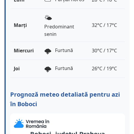
🌤️
Marți
32°C / 17°C
Predominant
senin
🌩️
Furtună
Miercuri
30°C / 17°C
🌩️
Furtună
Joi
26°C / 19°C
Prognoză meteo detaliată pentru azi
în Boboci