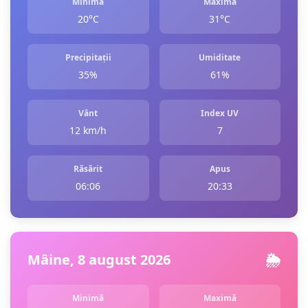
Minimă
Maximă
20°C
31°C
Precipitații
Umiditate
35%
61%
Vânt
Index UV
12 km/h
7
Răsărit
Apus
06:06
20:33
Mâine, 8 august 2026
🌦️
Minimă
Maximă