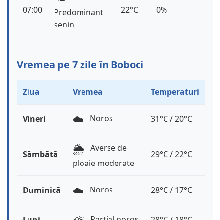
07:00
22°C
0%
Predominant
senin
Vremea pe 7 zile în Boboci
Ziua
Vremea
Temperaturi
☁️
Noros
Vineri
31°C / 20°C
🌦️
Averse de
Sâmbătă
29°C / 22°C
ploaie moderate
☁️
Noros
Duminică
28°C / 17°C
⛅️
Parțial noros
Luni
28°C / 18°C