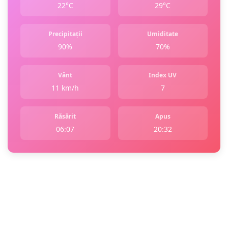
22°C
29°C
Precipitații
Umiditate
90%
70%
Vânt
Index UV
11 km/h
7
Răsărit
Apus
06:07
20:32