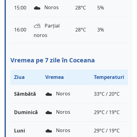
☁️
Noros
15:00
28°C
5%
⛅️
Parțial
16:00
28°C
3%
noros
Vremea pe 7 zile în Coceana
Ziua
Vremea
Temperaturi
☁️
Noros
Sâmbătă
33°C / 20°C
☁️
Noros
Duminică
29°C / 19°C
☁️
Noros
Luni
29°C / 19°C