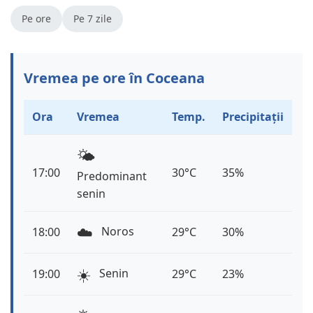
Pe ore
Pe 7 zile
Vremea pe ore în Coceana
Ora
Vremea
Temp.
Precipitații
🌤️
17:00
30°C
35%
Predominant
senin
☁️
Noros
18:00
29°C
30%
☀️
Senin
19:00
29°C
23%