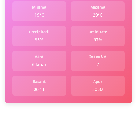
Minimă
Maximă
19°C
29°C
Precipitații
Umiditate
33%
67%
Vânt
Index UV
6 km/h
7
Răsărit
Apus
06:11
20:32