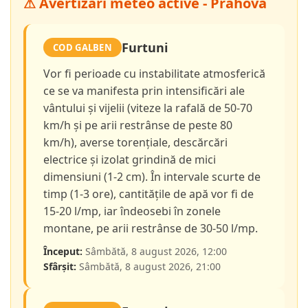
⚠ Avertizări meteo active - Prahova
Furtuni
COD GALBEN
Vor fi perioade cu instabilitate atmosferică
ce se va manifesta prin intensificări ale
vântului și vijelii (viteze la rafală de 50-70
km/h și pe arii restrânse de peste 80
km/h), averse torențiale, descărcări
electrice și izolat grindină de mici
dimensiuni (1-2 cm). În intervale scurte de
timp (1-3 ore), cantitățile de apă vor fi de
15-20 l/mp, iar îndeosebi în zonele
montane, pe arii restrânse de 30-50 l/mp.
Început:
Sâmbătă, 8 august 2026, 12:00
Sfârșit:
Sâmbătă, 8 august 2026, 21:00