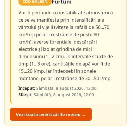
Furtuni
COD GALBEN
Vor fi perioade cu instabilitate atmosferică
ce se va manifesta prin intensificări ale
vântului și vijelii (viteze la rafală de 50...70
km/h și pe arii restrânse de peste 80
km/h), averse torențiale, descărcări
electrice și izolat grindină de mici
dimensiuni (1...2 cm). În intervale scurte de
timp (1...3 ore), cantitățile de apă vor fi de
15...20 l/mp, iar îndeosebi în zonele
montane, pe arii restrânse de 30...50 l/mp.
Început:
Sâmbătă, 8 august 2026, 12:00
Sfârșit:
Sâmbătă, 8 august 2026, 22:00
Vezi toate avertizările meteo →