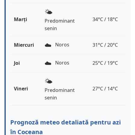
🌤️
Marți
34°C / 18°C
Predominant
senin
☁️
Noros
Miercuri
31°C / 20°C
☁️
Noros
Joi
25°C / 19°C
🌤️
Vineri
27°C / 14°C
Predominant
senin
Prognoză meteo detaliată pentru azi
în Coceana