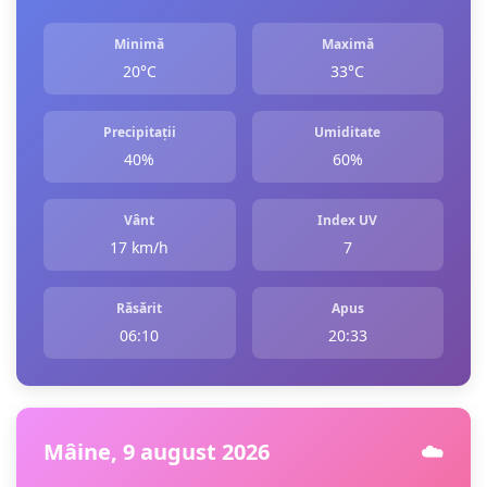
Minimă
Maximă
20°C
33°C
Precipitații
Umiditate
40%
60%
Vânt
Index UV
17 km/h
7
Răsărit
Apus
06:10
20:33
Mâine, 9 august 2026
☁️