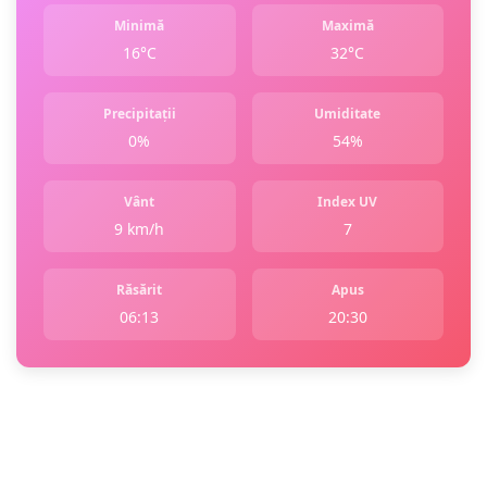
Minimă
Maximă
16°C
32°C
Precipitații
Umiditate
0%
54%
Vânt
Index UV
9 km/h
7
Răsărit
Apus
06:13
20:30