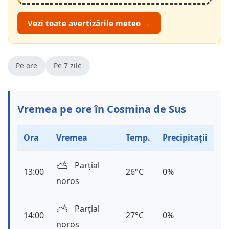
Vezi toate avertizările meteo →
Pe ore
Pe 7 zile
Vremea pe ore în Cosmina de Sus
Ora
Vremea
Temp.
Precipitații
⛅️
Parțial
13:00
26°C
0%
noros
⛅️
Parțial
14:00
27°C
0%
noros