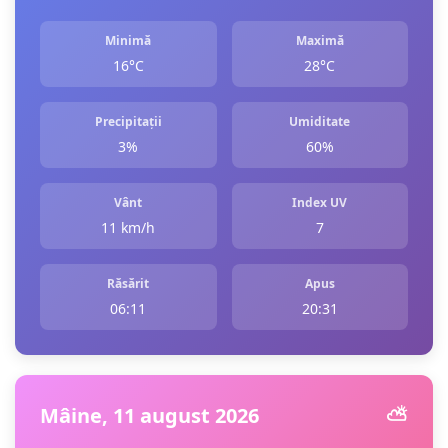
Minimă
Maximă
16°C
28°C
Precipitații
Umiditate
3%
60%
Vânt
Index UV
11 km/h
7
Răsărit
Apus
06:11
20:31
Mâine, 11 august 2026
⛅️