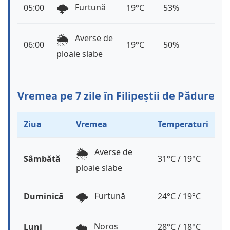
🌩️
Furtună
05:00
19°C
53%
🌦️
Averse de
06:00
19°C
50%
ploaie slabe
Vremea pe 7 zile în Filipeștii de Pădure
Ziua
Vremea
Temperaturi
🌦️
Averse de
Sâmbătă
31°C / 19°C
ploaie slabe
🌩️
Furtună
Duminică
24°C / 19°C
☁️
Noros
Luni
28°C / 18°C