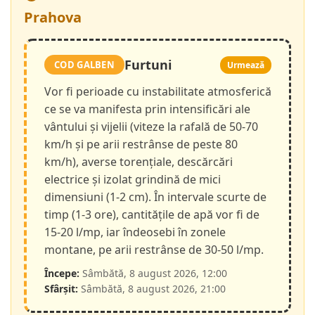
Prahova
Furtuni
COD GALBEN
Urmează
Vor fi perioade cu instabilitate atmosferică
ce se va manifesta prin intensificări ale
vântului și vijelii (viteze la rafală de 50-70
km/h și pe arii restrânse de peste 80
km/h), averse torențiale, descărcări
electrice și izolat grindină de mici
dimensiuni (1-2 cm). În intervale scurte de
timp (1-3 ore), cantitățile de apă vor fi de
15-20 l/mp, iar îndeosebi în zonele
montane, pe arii restrânse de 30-50 l/mp.
Începe:
Sâmbătă, 8 august 2026, 12:00
Sfârșit:
Sâmbătă, 8 august 2026, 21:00