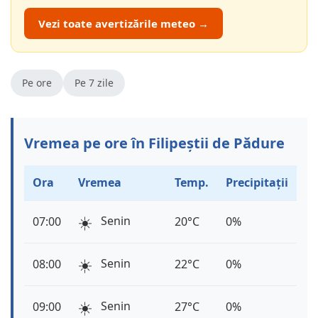
Vezi toate avertizările meteo →
Pe ore
Pe 7 zile
Vremea pe ore în Filipeștii de Pădure
Ora
Vremea
Temp.
Precipitații
☀️
Senin
07:00
20°C
0%
☀️
Senin
08:00
22°C
0%
☀️
Senin
09:00
27°C
0%