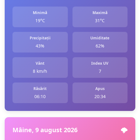
Minimă
Maximă
19°C
31°C
Precipitații
Umiditate
43%
62%
Vânt
Index UV
8 km/h
7
Răsărit
Apus
06:10
20:34
Mâine, 9 august 2026
🌩️