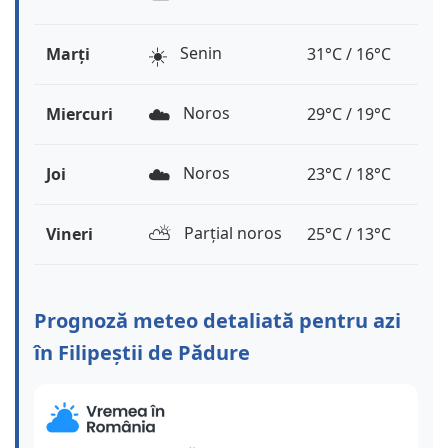
☀️
Senin
Marți
31°C / 16°C
☁️
Noros
Miercuri
29°C / 19°C
☁️
Noros
Joi
23°C / 18°C
⛅️
Parțial noros
Vineri
25°C / 13°C
Prognoză meteo detaliată pentru azi
în Filipeștii de Pădure