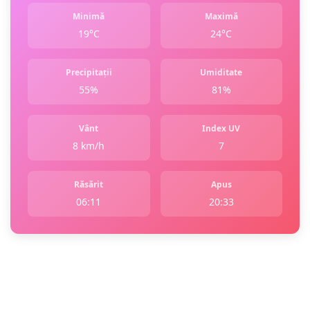
Minimă
Maximă
19°C
24°C
Precipitații
Umiditate
55%
81%
Vânt
Index UV
8 km/h
7
Răsărit
Apus
06:11
20:33