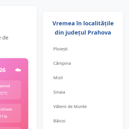
Vremea în localitățile
din județul Prahova
e de
Ploiești
Câmpina
26
☁️
Mizil
aximă
Sinaia
25°C
Vălenii de Munte
iditate
71%
Băicoi