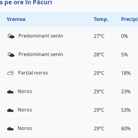
 pe ore în Păcuri
Vremea
Temp.
Precipi
🌤️
Predominant senin
27°C
0%
🌤️
Predominant senin
28°C
5%
⛅️
Parțial noros
29°C
18%
☁️
Noros
29°C
23%
☁️
Noros
29°C
53%
☁️
Noros
29°C
60%