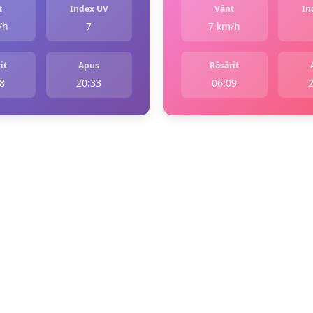
t
Index UV
Vânt
In
/h
7
7 km/h
it
Apus
Răsărit
8
20:33
06:09