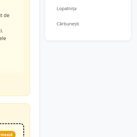
Lopatnița
it de
Cărbunești
i.
ele
rmează