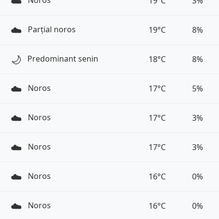
☁️
19°C
3%
☁️
Parțial noros
19°C
8%
🌙
Predominant senin
18°C
8%
☁️
Noros
17°C
5%
☁️
Noros
17°C
3%
☁️
Noros
17°C
3%
☁️
Noros
16°C
0%
☁️
Noros
16°C
0%