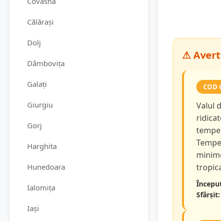
Covasna
Călărași
Dolj
⚠ Avert
Dâmbovița
Galați
COD 
Giurgiu
Valul 
ridicat
Gorj
temper
Temper
Harghita
minime
Hunedoara
tropica
Început
Ialomița
Sfârșit:
Iași