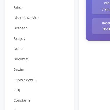
Vân
Bihor
7 km
Bistrița-Năsăud
Răsăr
Botoșani
06:0
Brașov
Brăila
București
Buzău
Caraș-Severin
Cluj
Constanța