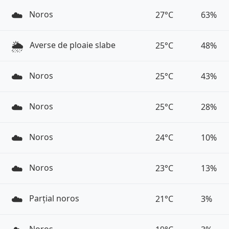
☁️
Noros
27°C
63%
🌦️
Averse de ploaie slabe
25°C
48%
☁️
Noros
25°C
43%
☁️
Noros
25°C
28%
☁️
Noros
24°C
10%
☁️
Noros
23°C
13%
☁️
Parțial noros
21°C
3%
Noros