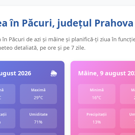
a în Păcuri, județul Prahova
în Păcuri de azi și mâine și planifică-ți ziua în funcți
teo detaliată, pe ore și pe 7 zile.
august 2026
🌦️
Mâine, 9 august 20
mă
Maximă
Minimă
M
C
29°C
16°C
ații
Umiditate
Precipitații
Um
%
71%
13%