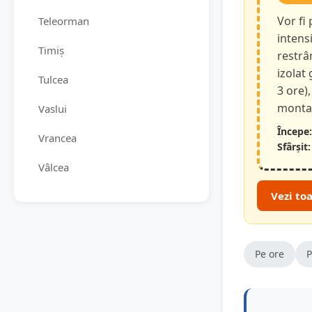
Vor fi
Teleorman
intensi
Timiș
restrâ
izolat
Tulcea
3 ore),
montan
Vaslui
Începe:
Vrancea
Sfârșit:
Vâlcea
Vezi to
Pe ore
P