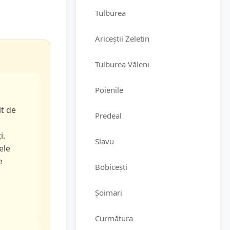
Tulburea
Ariceștii Zeletin
Tulburea Văleni
Poienile
it de
Predeal
i.
Slavu
ele
e
Bobicești
Șoimari
Curmătura