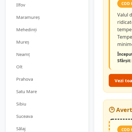
COD 
Ilfov
Valul 
Maramureș
ridicat
temper
Mehedinți
Temper
Mureș
minime
Neamț
Început
Sfârșit:
Olt
Prahova
Vezi to
Satu Mare
Sibiu
🕑 Aver
Suceava
Sălaj
COD 