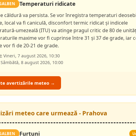
Temperaturi ridicate
GALBEN
de căldură va persista. Se vor înregistra temperaturi deoseb
e, local va fi caniculă, disconfort termic ridicat și indicele
atură-umezeală (ITU) va atinge pragul critic de 80 de unităț
aturile maxime vor fi cuprinse între 31 și 37 de grade, iar c
 vor fi de 20-21 de grade.
:
Vineri, 7 august 2026, 10:30
Sâmbătă, 8 august 2026, 10:00
ate avertizările meteo →
tizări meteo care urmează - Prahova
Furtuni
GALBEN
U