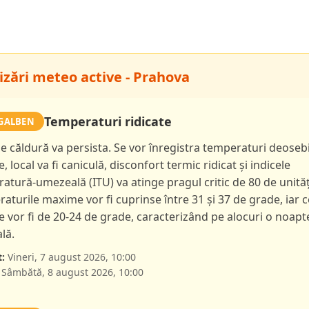
izări meteo active - Prahova
Temperaturi ridicate
GALBEN
de căldură va persista. Se vor înregistra temperaturi deoseb
e, local va fi caniculă, disconfort termic ridicat și indicele
atură-umezeală (ITU) va atinge pragul critic de 80 de unităț
aturile maxime vor fi cuprinse între 31 și 37 de grade, iar c
 vor fi de 20-24 de grade, caracterizând pe alocuri o noapt
lă.
:
Vineri, 7 august 2026, 10:00
Sâmbătă, 8 august 2026, 10:00