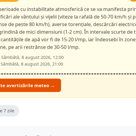
 perioade cu instabilitate atmosferică ce se va manifesta pri
ficări ale vântului și vijelii (viteze la rafală de 50-70 km/h și p
nse de peste 80 km/h), averse torențiale, descărcări electric
 grindină de mici dimensiuni (1-2 cm). În intervale scurte de 
 cantitățile de apă vor fi de 15-20 l/mp, iar îndeosebi în zone
e, pe arii restrânse de 30-50 l/mp.
Sâmbătă, 8 august 2026, 12:00
Sâmbătă, 8 august 2026, 21:00
ate avertizările meteo →
e 7 zile