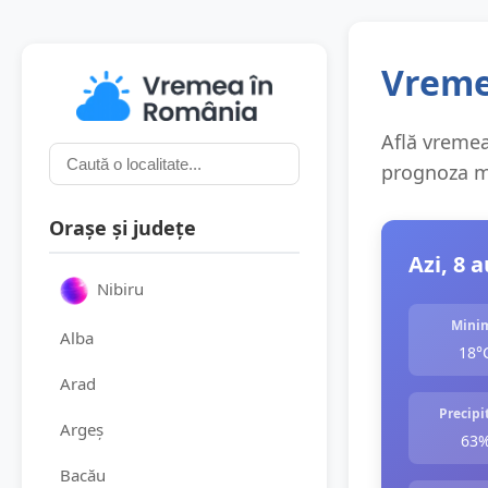
Vreme
Află vremea 
prognoza me
Orașe și județe
Azi, 8 
Nibiru
Mini
Alba
18°
Arad
Precipit
Argeș
63
Bacău