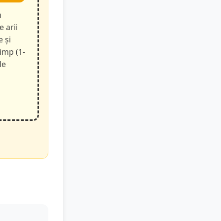
n
e arii
e și
timp (1-
le