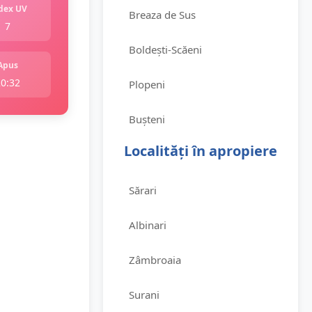
dex UV
Breaza de Sus
7
Boldești-Scăeni
Apus
20:32
Plopeni
Bușteni
Localități în apropiere
Sărari
Albinari
Zâmbroaia
Surani