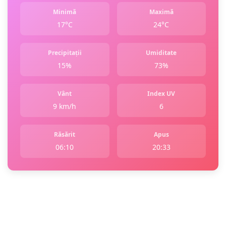
Minimă
Maximă
17°C
24°C
Precipitații
Umiditate
15%
73%
Vânt
Index UV
9 km/h
6
Răsărit
Apus
06:10
20:33