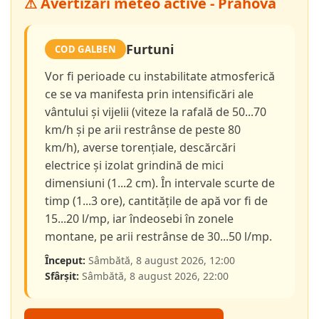
⚠ Avertizări meteo active - Prahova
Furtuni
COD GALBEN
Vor fi perioade cu instabilitate atmosferică
ce se va manifesta prin intensificări ale
vântului și vijelii (viteze la rafală de 50...70
km/h și pe arii restrânse de peste 80
km/h), averse torențiale, descărcări
electrice și izolat grindină de mici
dimensiuni (1...2 cm). În intervale scurte de
timp (1...3 ore), cantitățile de apă vor fi de
15...20 l/mp, iar îndeosebi în zonele
montane, pe arii restrânse de 30...50 l/mp.
Început:
Sâmbătă, 8 august 2026, 12:00
Sfârșit:
Sâmbătă, 8 august 2026, 22:00