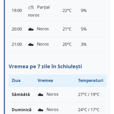
⛅️
Parțial
19:00
22°C
0%
noros
☁️
Noros
20:00
21°C
5%
☁️
Noros
21:00
20°C
3%
Vremea pe 7 zile în Schiulești
Ziua
Vremea
Temperaturi
☁️
Noros
Sâmbătă
27°C / 19°C
☁️
Noros
Duminică
24°C / 17°C