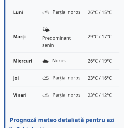
⛅️
Parțial noros
Luni
26°C / 15°C
🌤️
Marți
29°C / 17°C
Predominant
senin
☁️
Noros
Miercuri
26°C / 19°C
⛅️
Parțial noros
Joi
23°C / 16°C
⛅️
Parțial noros
Vineri
23°C / 12°C
Prognoză meteo detaliată pentru azi