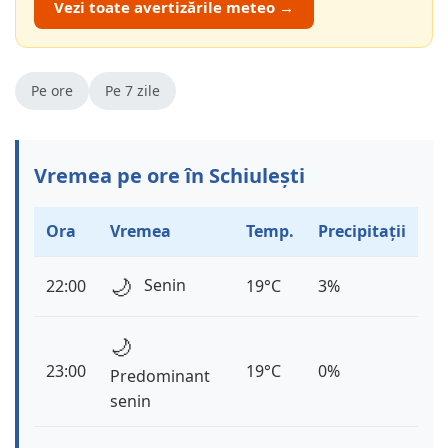
Vezi toate avertizările meteo →
Pe ore
Pe 7 zile
Vremea pe ore în Schiulești
Ora
Vremea
Temp.
Precipitații
🌙
Senin
22:00
19°C
3%
🌙
23:00
19°C
0%
Predominant
senin