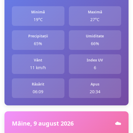
Minimă
Maximă
19°C
27°C
Precipitații
Umiditate
65%
66%
Vânt
Index UV
11 km/h
6
Răsărit
Apus
06:09
20:34
Mâine, 9 august 2026
☁️