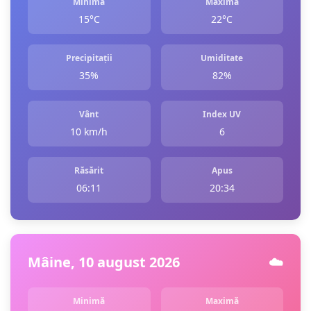
Minimă
Maximă
15°C
22°C
Precipitații
Umiditate
35%
82%
Vânt
Index UV
10 km/h
6
Răsărit
Apus
06:11
20:34
Mâine, 10 august 2026
☁️
Minimă
Maximă