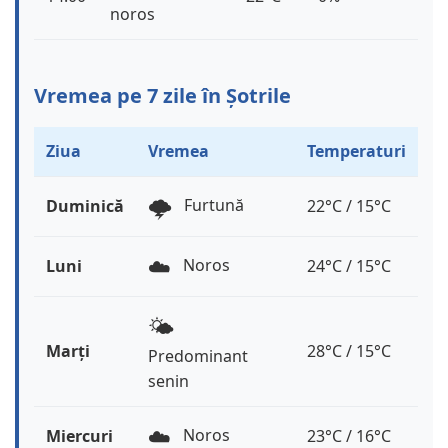
noros
Vremea pe 7 zile în Șotrile
Ziua
Vremea
Temperaturi
🌩️
Furtună
Duminică
22°C / 15°C
☁️
Noros
Luni
24°C / 15°C
🌤️
Marți
28°C / 15°C
Predominant
senin
☁️
Noros
Miercuri
23°C / 16°C