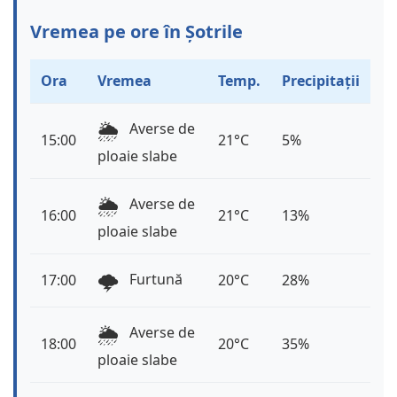
Vremea pe ore în Șotrile
Ora
Vremea
Temp.
Precipitații
🌦️
Averse de
15:00
21°C
5%
ploaie slabe
🌦️
Averse de
16:00
21°C
13%
ploaie slabe
🌩️
Furtună
17:00
20°C
28%
🌦️
Averse de
18:00
20°C
35%
ploaie slabe