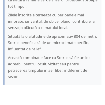
că natura rămâne verde și aerul proaspăt aproape
tot timpul.
Zilele însorite alternează cu perioadele mai
înnorate, iar vântul, de obicei blând, contribuie la
senzația plăcută a climatului local.
Situată la o altitudine de aproximativ 804 de metri,
Șotrile beneficiază de un microclimat specific,
influențat de relief.
Această combinație face ca Șotrile să fie un loc
agreabil pentru locuit, vizitat sau pentru
petrecerea timpului în aer liber, indiferent de
sezon.