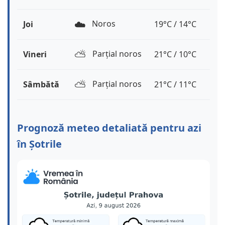
☁️
Noros
Joi
19°C / 14°C
⛅️
Parțial noros
Vineri
21°C / 10°C
⛅️
Parțial noros
Sâmbătă
21°C / 11°C
Prognoză meteo detaliată pentru azi
în Șotrile