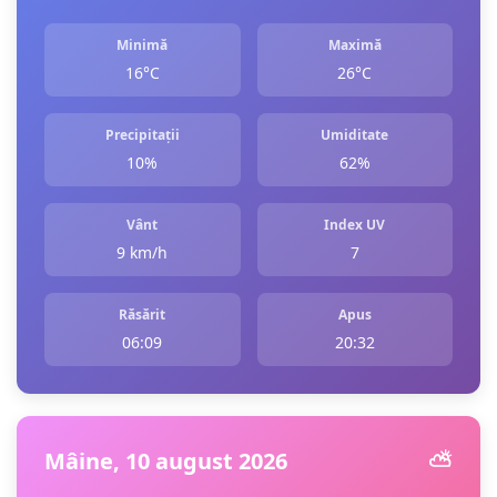
Minimă
Maximă
16°C
26°C
Precipitații
Umiditate
10%
62%
Vânt
Index UV
9 km/h
7
Răsărit
Apus
06:09
20:32
Mâine, 10 august 2026
⛅️