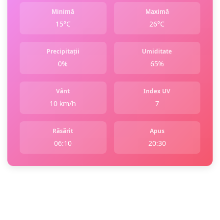
Minimă
Maximă
15°C
26°C
Precipitații
Umiditate
0%
65%
Vânt
Index UV
10 km/h
7
Răsărit
Apus
06:10
20:30