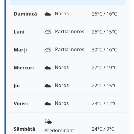
☁️
Noros
Duminică
26°C / 16°C
⛅️
Parțial noros
Luni
26°C / 15°C
⛅️
Parțial noros
Marți
30°C / 16°C
☁️
Noros
Miercuri
27°C / 19°C
☁️
Noros
Joi
22°C / 15°C
☁️
Noros
Vineri
23°C / 12°C
🌤️
Sâmbătă
24°C / 9°C
Predominant