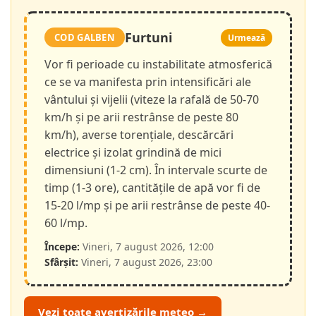
Furtuni
COD GALBEN
Urmează
Vor fi perioade cu instabilitate atmosferică
ce se va manifesta prin intensificări ale
vântului și vijelii (viteze la rafală de 50-70
km/h și pe arii restrânse de peste 80
km/h), averse torențiale, descărcări
electrice și izolat grindină de mici
dimensiuni (1-2 cm). În intervale scurte de
timp (1-3 ore), cantitățile de apă vor fi de
15-20 l/mp și pe arii restrânse de peste 40-
60 l/mp.
Începe:
Vineri, 7 august 2026, 12:00
Sfârșit:
Vineri, 7 august 2026, 23:00
Vezi toate avertizările meteo →