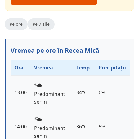
Pe ore
Pe 7 zile
Vremea pe ore în Recea Mică
Ora
Vremea
Temp.
Precipitații
🌤️
13:00
34°C
0%
Predominant
senin
🌤️
14:00
36°C
5%
Predominant
senin