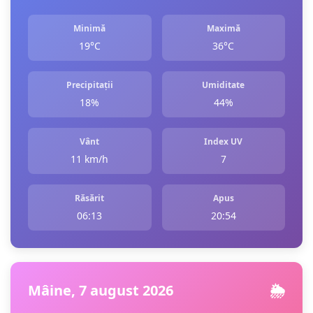
Minimă
Maximă
19°C
36°C
Precipitații
Umiditate
18%
44%
Vânt
Index UV
11 km/h
7
Răsărit
Apus
06:13
20:54
Mâine, 7 august 2026
🌦️