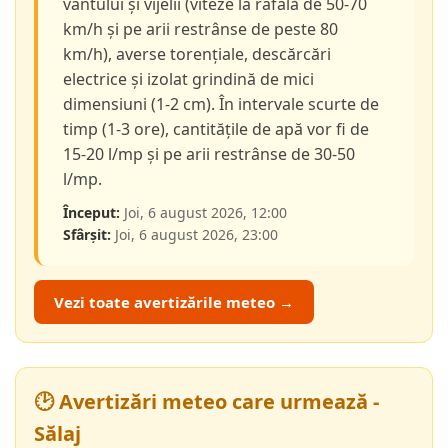
vântului și vijelii (viteze la rafală de 50-70
km/h și pe arii restrânse de peste 80
km/h), averse torențiale, descărcări
electrice și izolat grindină de mici
dimensiuni (1-2 cm). În intervale scurte de
timp (1-3 ore), cantitățile de apă vor fi de
15-20 l/mp și pe arii restrânse de 30-50
l/mp.
Început:
Joi, 6 august 2026, 12:00
Sfârșit:
Joi, 6 august 2026, 23:00
Vezi toate avertizările meteo →
🕑 Avertizări meteo care urmează -
Sălaj