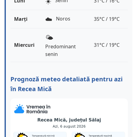
☀️
Senin
Luni
31°C / 16°C
☁️
Noros
Marți
35°C / 19°C
🌤️
Miercuri
31°C / 19°C
Predominant
senin
Prognoză meteo detaliată pentru azi
în Recea Mică