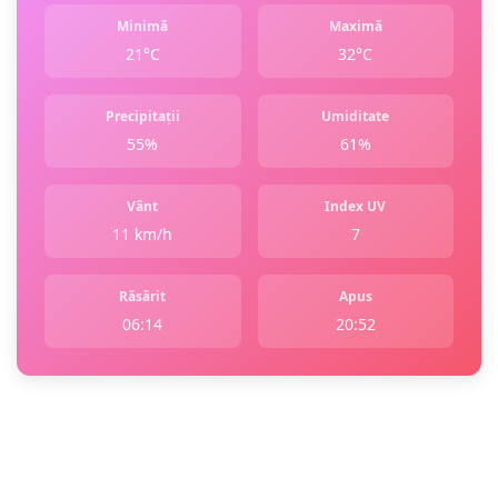
Minimă
Maximă
21°C
32°C
Precipitații
Umiditate
55%
61%
Vânt
Index UV
11 km/h
7
Răsărit
Apus
06:14
20:52