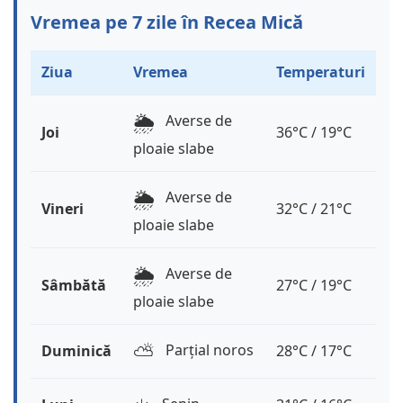
Vremea pe 7 zile în Recea Mică
Ziua
Vremea
Temperaturi
🌦️
Averse de
Joi
36°C / 19°C
ploaie slabe
🌦️
Averse de
Vineri
32°C / 21°C
ploaie slabe
🌦️
Averse de
Sâmbătă
27°C / 19°C
ploaie slabe
⛅️
Parțial noros
Duminică
28°C / 17°C