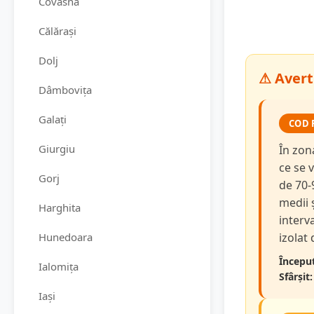
Covasna
Călărași
Dolj
⚠ Averti
Dâmbovița
Galați
COD 
Giurgiu
În zon
ce se v
Gorj
de 70-
medii 
Harghita
interva
Hunedoara
izolat
Început
Ialomița
Sfârșit:
Iași