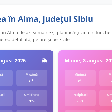
 în Alma, județul Sibiu
în Alma de azi și mâine și planifică-ți ziua în funcție
teo detaliată, pe ore și pe 7 zile.
august 2026
🌦️
Mâine, 8 august 20
mă
Maximă
Minimă
M
C
31°C
18°C
ații
Umiditate
Precipitații
Um
%
70%
73%