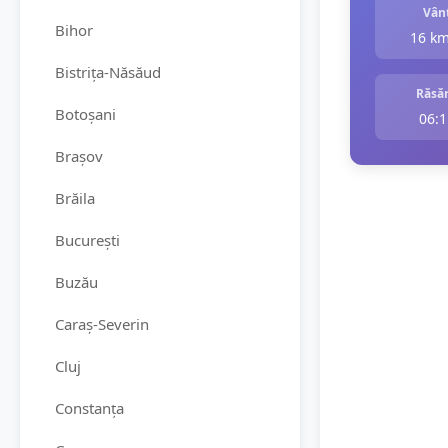
Vân
Bihor
16 k
Bistrița-Năsăud
Răsăr
Botoșani
06:1
Brașov
Brăila
București
Buzău
Caraș-Severin
Cluj
Constanța