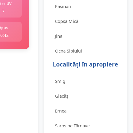
dex UV
Rășinari
7
Copșa Mică
Apus
20:42
Jina
Ocna Sibiului
Localități în apropiere
Șmig
Giacăș
Ernea
Șaroș pe Târnave