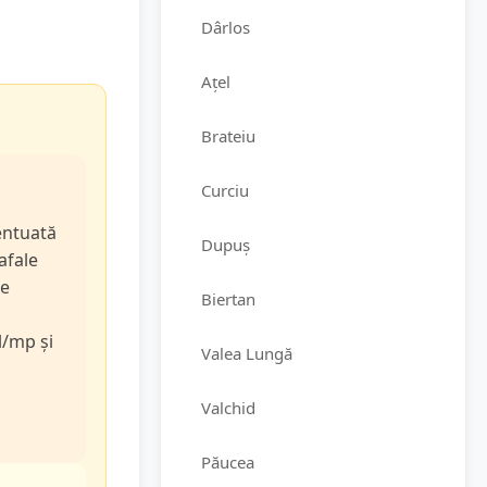
Dârlos
Ațel
Brateiu
Curciu
entuată
Dupuș
rafale
de
Biertan
l/mp și
Valea Lungă
Valchid
Păucea