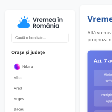
Vremea
Află vremea 
prognoza me
Orașe și județe
Azi, 7 
Nibiru
Mini
Alba
16°
Arad
Precipit
Argeș
48
Bacău