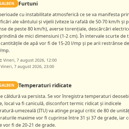
Furtuni
GALBEN
 perioade cu instabilitate atmosferică ce se va manifesta pri
ficări ale vântului și vijelii (viteze la rafală de 50-70 km/h și p
nse de peste 80 km/h), averse torențiale, descărcări electric
 grindină de mici dimensiuni (1-2 cm). În intervale scurte de 
 cantitățile de apă vor fi de 15-20 l/mp și pe arii restrânse d
l/mp.
:
Vineri, 7 august 2026, 12:00
Vineri, 7 august 2026, 23:00
Temperaturi ridicate
GALBEN
de căldură va persista. Se vor înregistra temperaturi deoseb
e, local va fi caniculă, disconfort termic ridicat și indicele
atură-umezeală (ITU) va atinge pragul critic de 80 de unităț
aturile maxime vor fi cuprinse între 31 și 37 de grade, iar c
 vor fi de 20-21 de grade.