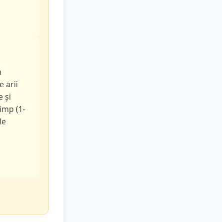
n
e arii
e și
timp (1-
le