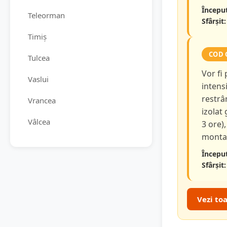
Început
Teleorman
Sfârșit:
Timiș
COD 
Tulcea
Vor fi
Vaslui
intensi
restrâ
Vrancea
izolat
Vâlcea
3 ore),
montan
Început
Sfârșit:
Vezi to