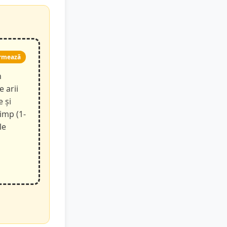
rmează
n
e arii
e și
timp (1-
le