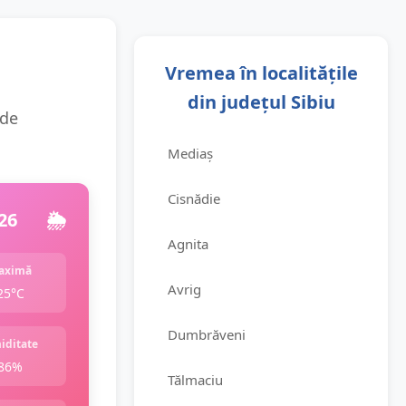
Vremea în localitățile
din județul Sibiu
 de
Mediaș
Cisnădie
26
🌦️
Agnita
aximă
Avrig
25°C
Dumbrăveni
iditate
86%
Tălmaciu