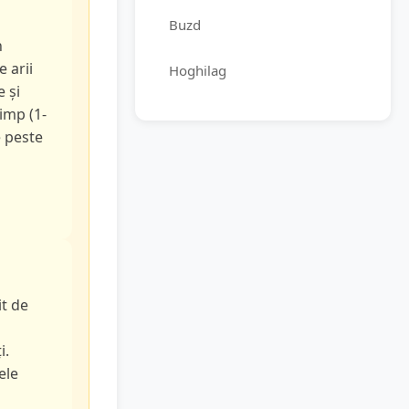
Buzd
n
e arii
Hoghilag
e și
timp (1-
e peste
it de
i.
ele