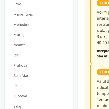
COD 
Ilfov
Vor fi
Maramureș
intensi
restrâ
Mehedinți
izolat
Mureș
3 ore),
40-60 
Neamț
Început
Olt
Sfârșit:
Prahova
COD 
Satu Mare
Valul 
Sibiu
ridicat
temper
Suceava
Temper
minime
Sălaj