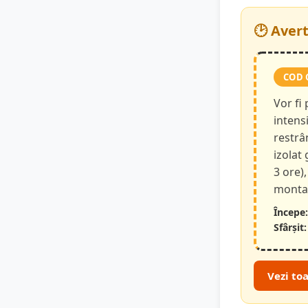
🕑 Aver
COD 
Vor fi
intensi
restrâ
izolat
3 ore),
montan
Începe:
Sfârșit:
Vezi to