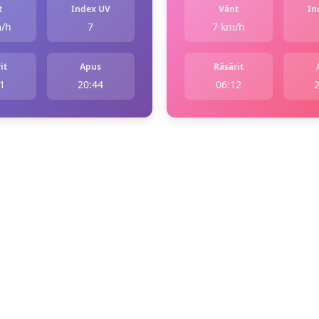
t
Index UV
Vânt
In
m/h
7
7 km/h
it
Apus
Răsărit
1
20:44
06:12