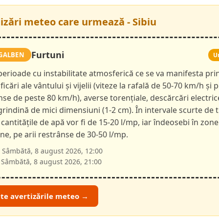
tizări meteo care urmează - Sibiu
Furtuni
GALBEN
U
 perioade cu instabilitate atmosferică ce se va manifesta pri
ficări ale vântului și vijelii (viteze la rafală de 50-70 km/h și p
nse de peste 80 km/h), averse torențiale, descărcări electric
 grindină de mici dimensiuni (1-2 cm). În intervale scurte de 
 cantitățile de apă vor fi de 15-20 l/mp, iar îndeosebi în zone
e, pe arii restrânse de 30-50 l/mp.
Sâmbătă, 8 august 2026, 12:00
Sâmbătă, 8 august 2026, 21:00
ate avertizările meteo →