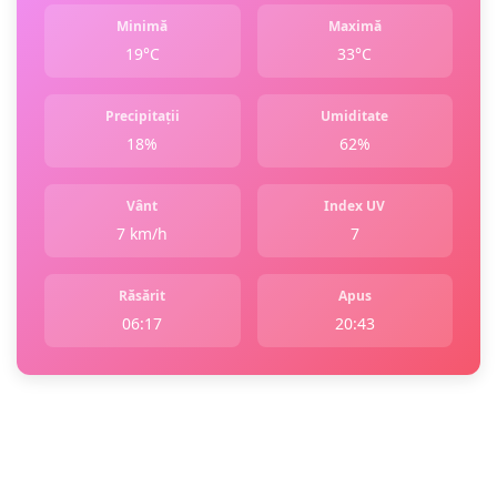
Minimă
Maximă
19°C
33°C
Precipitații
Umiditate
18%
62%
Vânt
Index UV
7 km/h
7
Răsărit
Apus
06:17
20:43