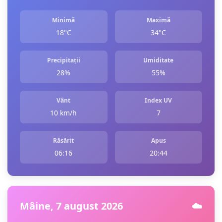
Minimă
Maximă
18°C
34°C
Precipitații
Umiditate
28%
55%
Vânt
Index UV
10 km/h
7
Răsărit
Apus
06:16
20:44
Mâine, 7 august 2026
☁️