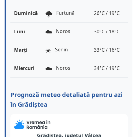
🌩️
Furtună
Duminică
26°C / 19°C
☁️
Noros
Luni
30°C / 18°C
☀️
Senin
Marți
33°C / 16°C
☁️
Noros
Miercuri
34°C / 19°C
Prognoză meteo detaliată pentru azi
în Grădiștea