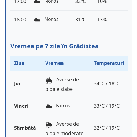
☁️
Noros
17:00
32°C
10%
☁️
Noros
18:00
31°C
13%
Vremea pe 7 zile în Grădiștea
Ziua
Vremea
Temperaturi
🌦️
Averse de
Joi
34°C / 18°C
ploaie slabe
☁️
Noros
Vineri
33°C / 19°C
🌦️
Averse de
Sâmbătă
32°C / 19°C
ploaie moderate