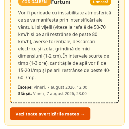
Furtuni
COD GALBEN
Urmează
Vor fi perioade cu instabilitate atmosferică
ce se va manifesta prin intensificări ale
vântului și vijelii (viteze la rafală de 50-70
km/h și pe arii restrânse de peste 80
km/h), averse torențiale, descărcări
electrice și izolat grindină de mici
dimensiuni (1-2 cm). În intervale scurte de
timp (1-3 ore), cantitățile de apă vor fi de
15-20 l/mp și pe arii restrânse de peste 40-
60 l/mp.
Începe:
Vineri, 7 august 2026, 12:00
Sfârșit:
Vineri, 7 august 2026, 23:00
Vezi toate avertizările meteo →