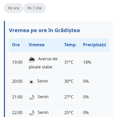
Pe ore
Pe 7 zile
Vremea pe ore în Grădiștea
Ora
Vremea
Temp.
Precipitații
🌦️
Averse de
19:00
31°C
18%
ploaie slabe
☀️
Senin
20:00
30°C
0%
🌙
Senin
21:00
27°C
0%
🌙
Senin
22:00
25°C
0%