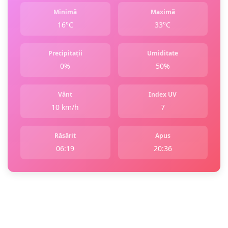
Minimă
Maximă
16°C
33°C
Precipitații
Umiditate
0%
50%
Vânt
Index UV
10 km/h
7
Răsărit
Apus
06:19
20:36