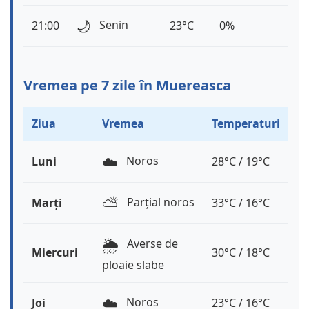
🌙
Senin
21:00
23°C
0%
Vremea pe 7 zile în Muereasca
Ziua
Vremea
Temperaturi
☁️
Noros
Luni
28°C / 19°C
⛅️
Parțial noros
Marți
33°C / 16°C
🌦️
Averse de
Miercuri
30°C / 18°C
ploaie slabe
☁️
Noros
Joi
23°C / 16°C