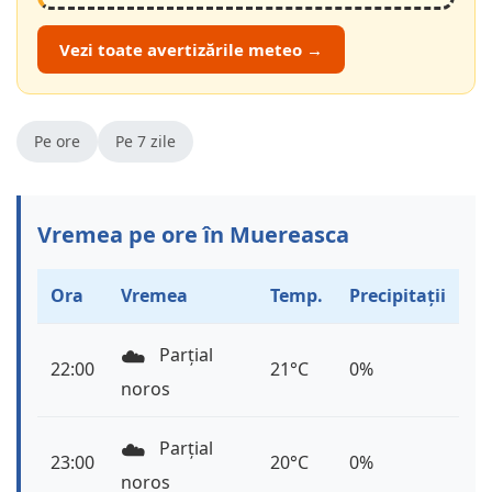
Vezi toate avertizările meteo →
Pe ore
Pe 7 zile
Vremea pe ore în Muereasca
Ora
Vremea
Temp.
Precipitații
☁️
Parțial
22:00
21°C
0%
noros
☁️
Parțial
23:00
20°C
0%
noros