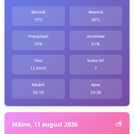
Minimă
Maximă
19°C
28°C
Precipitații
Umiditate
35%
61%
Vânt
Index UV
12 km/h
7
Răsărit
Apus
06:18
20:38
Mâine, 11 august 2026
⛅️