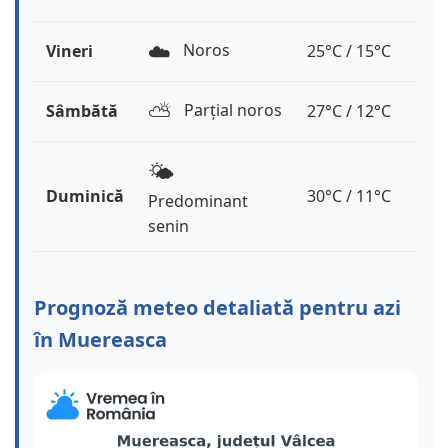
☁️
Noros
Vineri
25°C / 15°C
⛅️
Parțial noros
Sâmbătă
27°C / 12°C
🌤️
Duminică
30°C / 11°C
Predominant
senin
Prognoză meteo detaliată pentru azi
în Muereasca