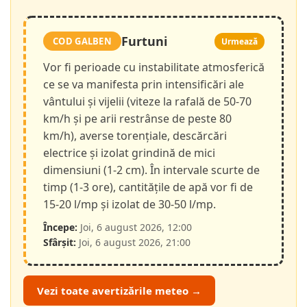
Furtuni
COD GALBEN
Urmează
Vor fi perioade cu instabilitate atmosferică
ce se va manifesta prin intensificări ale
vântului și vijelii (viteze la rafală de 50-70
km/h și pe arii restrânse de peste 80
km/h), averse torențiale, descărcări
electrice și izolat grindină de mici
dimensiuni (1-2 cm). În intervale scurte de
timp (1-3 ore), cantitățile de apă vor fi de
15-20 l/mp și izolat de 30-50 l/mp.
Începe:
Joi, 6 august 2026, 12:00
Sfârșit:
Joi, 6 august 2026, 21:00
Vezi toate avertizările meteo →