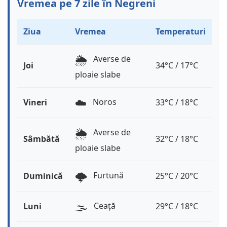
Vremea pe 7 zile în Negreni
Ziua
Vremea
Temperaturi
🌦️
Averse de
Joi
34°C / 17°C
ploaie slabe
☁️
Noros
Vineri
33°C / 18°C
🌦️
Averse de
Sâmbătă
32°C / 18°C
ploaie slabe
🌩️
Furtună
Duminică
25°C / 20°C
🌫️
Ceață
Luni
29°C / 18°C