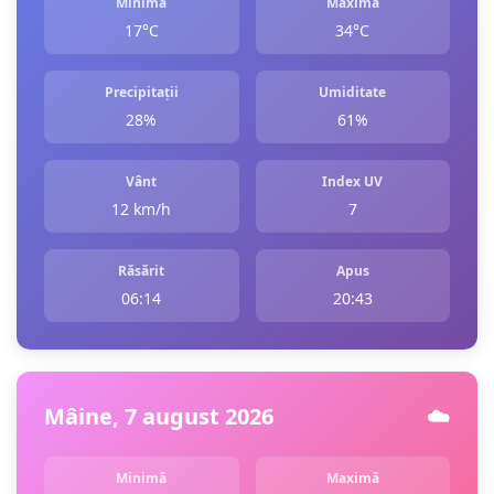
Minimă
Maximă
17°C
34°C
Precipitații
Umiditate
28%
61%
Vânt
Index UV
12 km/h
7
Răsărit
Apus
06:14
20:43
Mâine, 7 august 2026
☁️
Minimă
Maximă