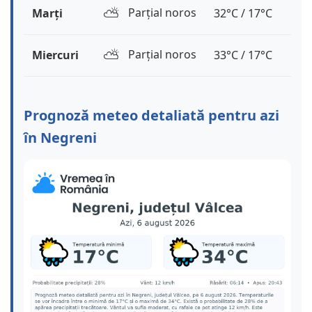
⛅️
Parțial noros
Marți
32°C / 17°C
⛅️
Parțial noros
Miercuri
33°C / 17°C
Prognoză meteo detaliată pentru azi
în Negreni