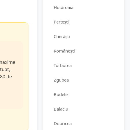
Hotăroaia
Pertești
Cherăști
Românești
e maxime
Turburea
tuat,
 80 de
Zgubea
Budele
Balaciu
Dobricea