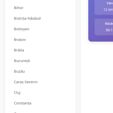
Vân
Bihor
12 k
Bistrița-Năsăud
Răsăr
Botoșani
06:1
Brașov
Brăila
București
Buzău
Caraș-Severin
Cluj
Constanța