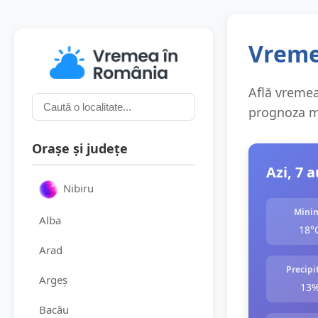
Vremea
Află vremea 
prognoza me
Orașe și județe
Azi, 7 
Nibiru
Mini
Alba
18°
Arad
Precipit
Argeș
13
Bacău