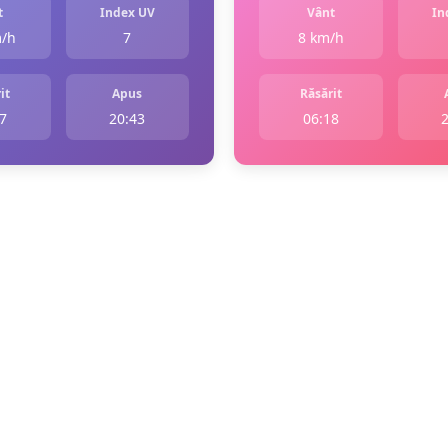
t
Index UV
Vânt
In
m/h
7
8 km/h
it
Apus
Răsărit
7
20:43
06:18