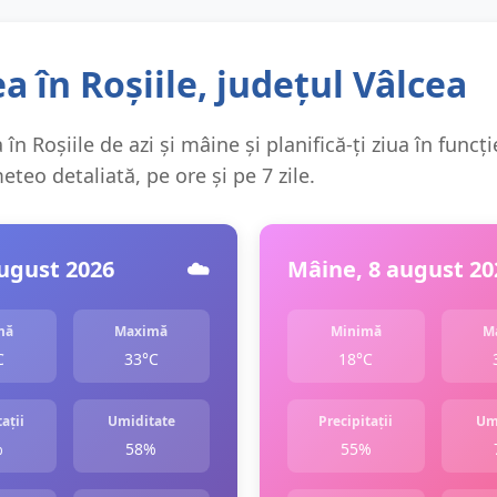
 în Roșiile, județul Vâlcea
în Roșiile de azi și mâine și planifică-ți ziua în funcț
teo detaliată, pe ore și pe 7 zile.
august 2026
☁️
Mâine, 8 august 20
mă
Maximă
Minimă
M
C
33°C
18°C
ații
Umiditate
Precipitații
Um
%
58%
55%