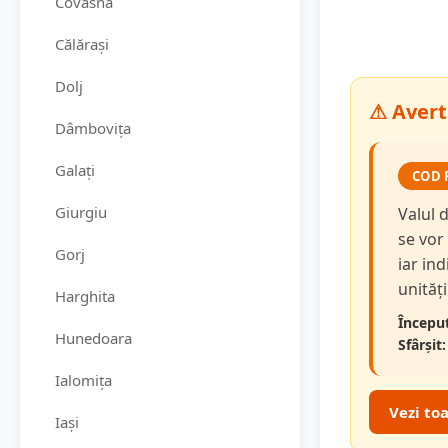
Covasna
Călărași
Dolj
⚠ Avert
Dâmbovița
Galați
COD 
Giurgiu
Valul 
se vor
Gorj
iar in
unităț
Harghita
Început
Hunedoara
Sfârșit:
Ialomița
Vezi to
Iași