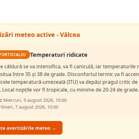
izări meteo active - Vâlcea
Temperaturi ridicate
PORTOCALIU
de căldură se va intensifica, va fi caniculă, iar temperaturil
 situa între 35 și 38 de grade. Disconfortul termic va fi accen
dicele temperatură-umezeală (ITU) va depăși pragul critic de
i. Local nopțile vor fi tropicale, cu minime de 20-24 de grade.
:
Miercuri, 5 august 2026, 10:00
Vineri, 7 august 2026, 10:00
ate avertizările meteo →