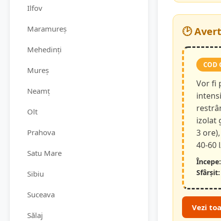
Ilfov
Maramureș
🕑 Aver
Mehedinți
COD 
Mureș
Vor fi
Neamț
intensi
restrâ
Olt
izolat
Prahova
3 ore),
40-60 
Satu Mare
Începe:
Sfârșit:
Sibiu
Suceava
Vezi to
Sălaj