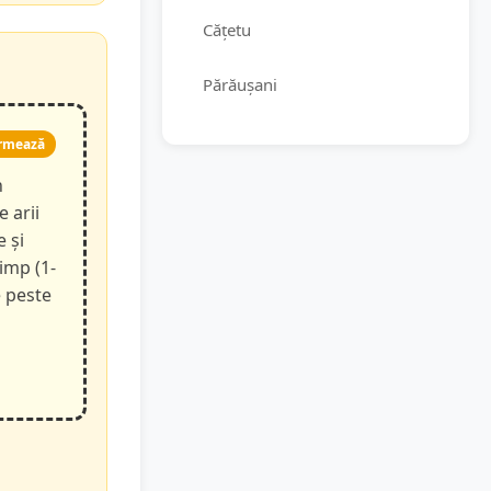
Cățetu
Părăușani
rmează
n
e arii
e și
timp (1-
e peste