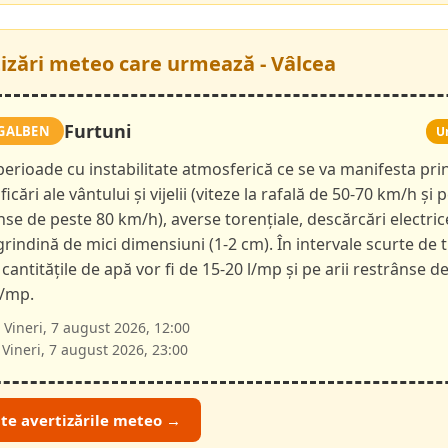
tizări meteo care urmează - Vâlcea
Furtuni
GALBEN
U
 perioade cu instabilitate atmosferică ce se va manifesta pri
ficări ale vântului și vijelii (viteze la rafală de 50-70 km/h și p
nse de peste 80 km/h), averse torențiale, descărcări electric
 grindină de mici dimensiuni (1-2 cm). În intervale scurte de 
 cantitățile de apă vor fi de 15-20 l/mp și pe arii restrânse d
l/mp.
Vineri, 7 august 2026, 12:00
Vineri, 7 august 2026, 23:00
ate avertizările meteo →