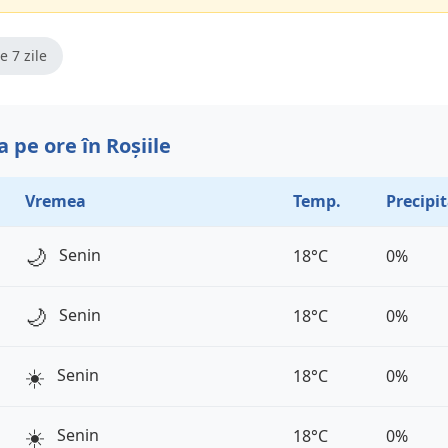
e 7 zile
 pe ore în Roșiile
Vremea
Temp.
Precipit
🌙
Senin
18°C
0%
🌙
Senin
18°C
0%
☀️
Senin
18°C
0%
☀️
Senin
18°C
0%