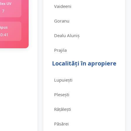
dex UV
Vaideeni
7
Goranu
Apus
20:41
Dealu Aluniș
Prajila
Localități în apropiere
Lupuiești
Plesești
Rățălești
Păsărei