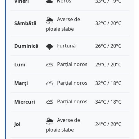
☁️
Noros
Vineri
33°C / 19°C
🌦️
Averse de
Sâmbătă
32°C / 20°C
ploaie slabe
🌩️
Furtună
Duminică
26°C / 20°C
⛅️
Parțial noros
Luni
29°C / 20°C
⛅️
Parțial noros
Marți
32°C / 18°C
⛅️
Parțial noros
Miercuri
34°C / 18°C
🌦️
Averse de
Joi
24°C / 20°C
ploaie slabe