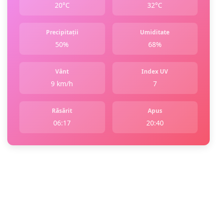
20°C
32°C
Precipitații
Umiditate
50%
68%
Vânt
Index UV
9 km/h
7
Răsărit
Apus
06:17
20:40