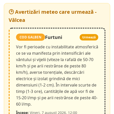
🕑 Avertizări meteo care urmează -
Vâlcea
Furtuni
COD GALBEN
Urmează
Vor fi perioade cu instabilitate atmosferică
ce se va manifesta prin intensificări ale
vântului și vijelii (viteze la rafală de 50-70
km/h și pe arii restrânse de peste 80
km/h), averse torențiale, descărcări
electrice și izolat grindină de mici
dimensiuni (1-2 cm). În intervale scurte de
timp (1-3 ore), cantitățile de apă vor fi de
15-20 l/mp și pe arii restrânse de peste 40-
60 l/mp.
Începe:
Vineri, 7 august 2026, 12:00