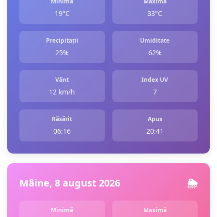
Minimă
Maximă
19°C
33°C
Precipitații
Umiditate
25%
62%
Vânt
Index UV
12 km/h
7
Răsărit
Apus
06:16
20:41
Mâine, 8 august 2026
🌦️
Minimă
Maximă