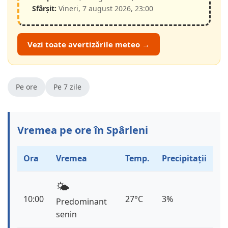
Sfârșit:
Vineri, 7 august 2026, 23:00
Vezi toate avertizările meteo →
Pe ore
Pe 7 zile
Vremea pe ore în Spârleni
Ora
Vremea
Temp.
Precipitații
🌤️
10:00
27°C
3%
Predominant
senin