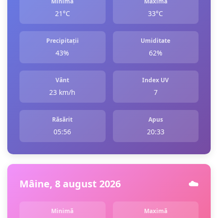
Minimă
Maximă
21°C
33°C
Precipitații
Umiditate
43%
62%
Vânt
Index UV
23 km/h
7
Răsărit
Apus
05:56
20:33
Mâine, 8 august 2026
☁️
Minimă
Maximă