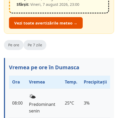
Sfârșit:
Vineri, 7 august 2026, 23:00
Vezi toate avertizările meteo →
Pe ore
Pe 7 zile
Vremea pe ore în Dumasca
Ora
Vremea
Temp.
Precipitații
🌤️
08:00
25°C
3%
Predominant
senin