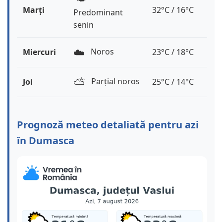
Marți
32°C / 16°C
Predominant
senin
☁️
Noros
Miercuri
23°C / 18°C
⛅️
Parțial noros
Joi
25°C / 14°C
Prognoză meteo detaliată pentru azi
în Dumasca