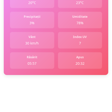
20°C
23°C
Precipitații
Umiditate
3%
78%
Vânt
Index UV
30 km/h
7
Răsărit
Apus
05:57
20:32