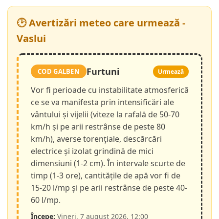
🕑 Avertizări meteo care urmează -
Vaslui
Furtuni
COD GALBEN
Urmează
Vor fi perioade cu instabilitate atmosferică
ce se va manifesta prin intensificări ale
vântului și vijelii (viteze la rafală de 50-70
km/h și pe arii restrânse de peste 80
km/h), averse torențiale, descărcări
electrice și izolat grindină de mici
dimensiuni (1-2 cm). În intervale scurte de
timp (1-3 ore), cantitățile de apă vor fi de
15-20 l/mp și pe arii restrânse de peste 40-
60 l/mp.
Începe:
Vineri, 7 august 2026, 12:00