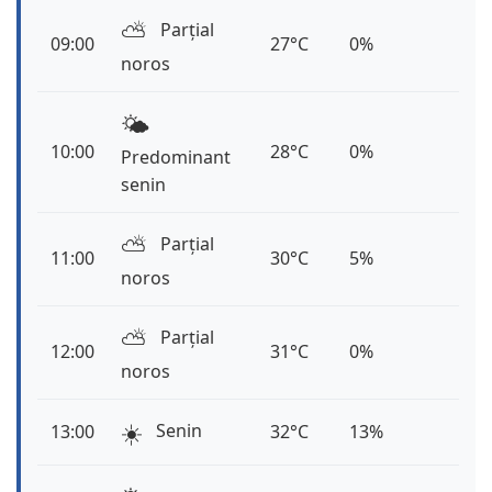
⛅️
Parțial
09:00
27°C
0%
noros
🌤️
10:00
28°C
0%
Predominant
senin
⛅️
Parțial
11:00
30°C
5%
noros
⛅️
Parțial
12:00
31°C
0%
noros
☀️
Senin
13:00
32°C
13%