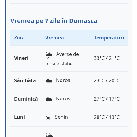
Vremea pe 7 zile în Dumasca
Ziua
Vremea
Temperaturi
🌦️
Averse de
Vineri
33°C / 21°C
ploaie slabe
☁️
Noros
Sâmbătă
23°C / 20°C
☁️
Noros
Duminică
27°C / 17°C
☀️
Senin
Luni
28°C / 13°C
🌤️