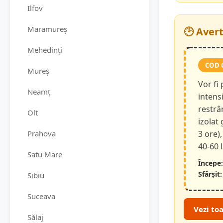
Ilfov
Maramureș
🕑 Aver
Mehedinți
COD 
Mureș
Vor fi
Neamț
intensi
restrâ
Olt
izolat
Prahova
3 ore),
40-60 
Satu Mare
Începe:
Sfârșit:
Sibiu
Suceava
Vezi to
Sălaj