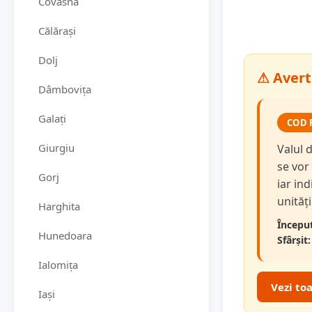
Covasna
Călărași
Dolj
⚠ Averti
Dâmbovița
Galați
COD 
Giurgiu
Valul 
se vor
Gorj
iar in
unităț
Harghita
Început
Hunedoara
Sfârșit:
Ialomița
Vezi to
Iași