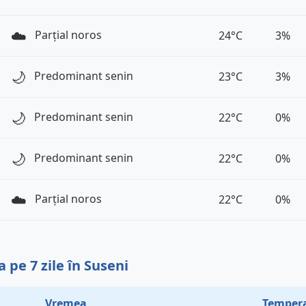
☁️
Parțial noros
24°C
3%
🌙
Predominant senin
23°C
3%
🌙
Predominant senin
22°C
0%
🌙
Predominant senin
22°C
0%
☁️
Parțial noros
22°C
0%
 pe 7 zile în Suseni
Vremea
Tempera