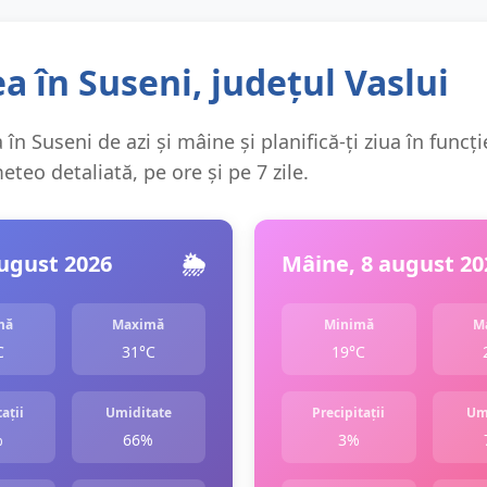
 în Suseni, județul Vaslui
în Suseni de azi și mâine și planifică-ți ziua în funcți
teo detaliată, pe ore și pe 7 zile.
august 2026
🌦️
Mâine, 8 august 20
mă
Maximă
Minimă
M
C
31°C
19°C
ații
Umiditate
Precipitații
Um
%
66%
3%