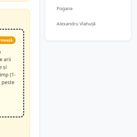
Pogana
Alexandru Vlahuță
rmează
n
e arii
e și
timp (1-
e peste