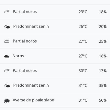
⛅️
Parțial noros
23°C
18%
🌤️
Predominant senin
26°C
20%
⛅️
Parțial noros
27°C
25%
☁️
Noros
27°C
18%
⛅️
Parțial noros
30°C
13%
🌤️
Predominant senin
31°C
35%
🌦️
Averse de ploaie slabe
31°C
50%