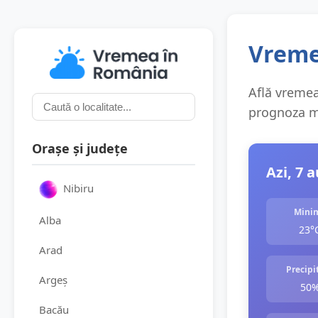
Vremea
Află vremea 
prognoza me
Orașe și județe
Azi, 7 
Nibiru
Mini
Alba
23°
Arad
Precipit
Argeș
50
Bacău