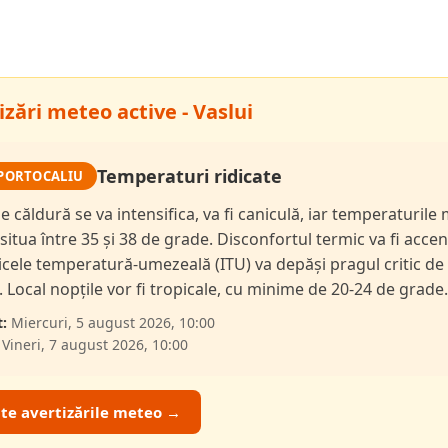
zări meteo active - Vaslui
Temperaturi ridicate
PORTOCALIU
de căldură se va intensifica, va fi caniculă, iar temperaturil
 situa între 35 și 38 de grade. Disconfortul termic va fi accen
dicele temperatură-umezeală (ITU) va depăși pragul critic de
i. Local nopțile vor fi tropicale, cu minime de 20-24 de grade.
:
Miercuri, 5 august 2026, 10:00
Vineri, 7 august 2026, 10:00
ate avertizările meteo →