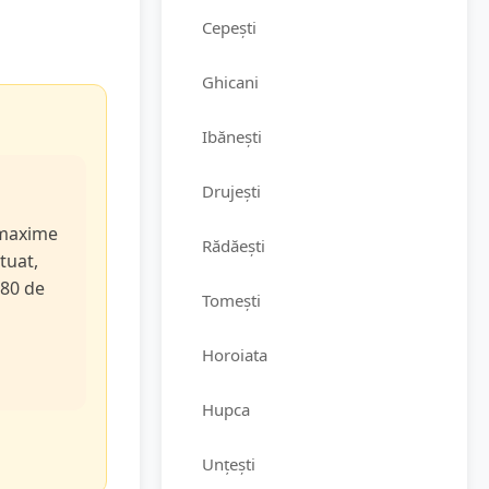
Cepești
Ghicani
Ibănești
Drujești
e maxime
Rădăești
tuat,
 80 de
Tomești
Horoiata
Hupca
Unțești