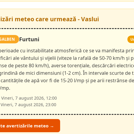
tizări meteo care urmează - Vaslui
Furtuni
GALBEN
U
 perioade cu instabilitate atmosferică ce se va manifesta pri
ficări ale vântului și vijelii (viteze la rafală de 50-70 km/h și p
nse de peste 80 km/h), averse torențiale, descărcări electric
 grindină de mici dimensiuni (1-2 cm). În intervale scurte de 
 cantitățile de apă vor fi de 15-20 l/mp și pe arii restrânse d
l/mp.
Vineri, 7 august 2026, 12:00
Vineri, 7 august 2026, 23:00
ate avertizările meteo →