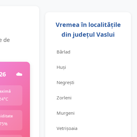
Vremea în localitățile
din județul Vaslui
e de
Bârlad
Huși
26
☁️
Negrești
aximă
Zorleni
24°C
Murgeni
iditate
75%
Vetrișoaia