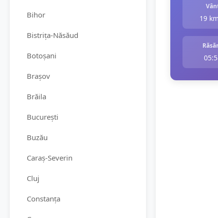
Vân
Bihor
19 k
Bistrița-Năsăud
Răsăr
Botoșani
05:5
Brașov
Brăila
București
Buzău
Caraș-Severin
Cluj
Constanța