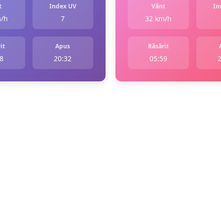
t
Index UV
Vânt
In
m/h
7
32 km/h
it
Apus
Răsărit
8
20:32
05:59