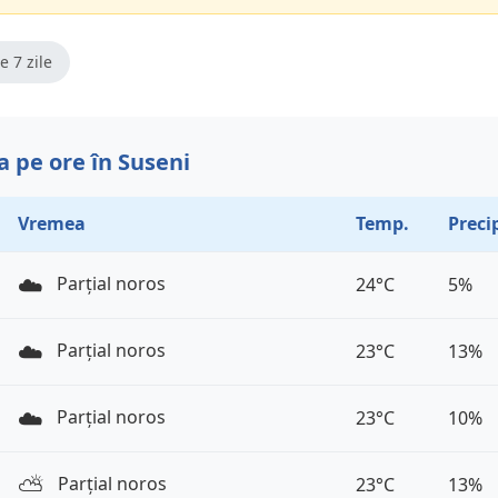
e 7 zile
 pe ore în Suseni
Vremea
Temp.
Precip
☁️
Parțial noros
24°C
5%
☁️
Parțial noros
23°C
13%
☁️
Parțial noros
23°C
10%
⛅️
Parțial noros
23°C
13%