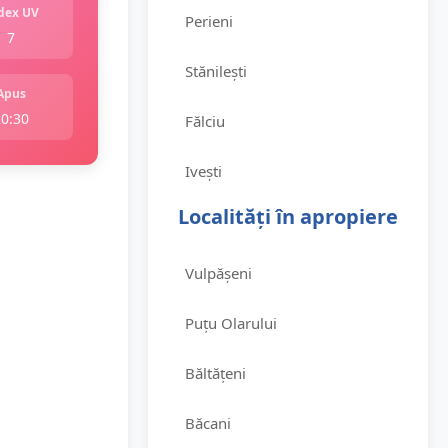
dex UV
Perieni
7
Stănilești
Apus
20:30
Fălciu
Ivești
Localități în apropiere
Vulpășeni
Puțu Olarului
Băltățeni
Băcani