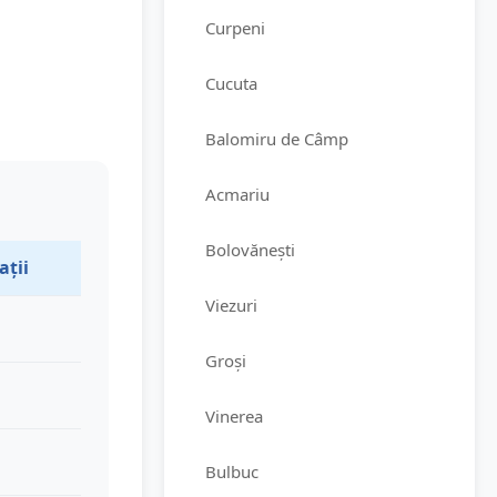
Curpeni
Cucuta
Balomiru de Câmp
Acmariu
Bolovănești
ații
Viezuri
Groși
Vinerea
Bulbuc