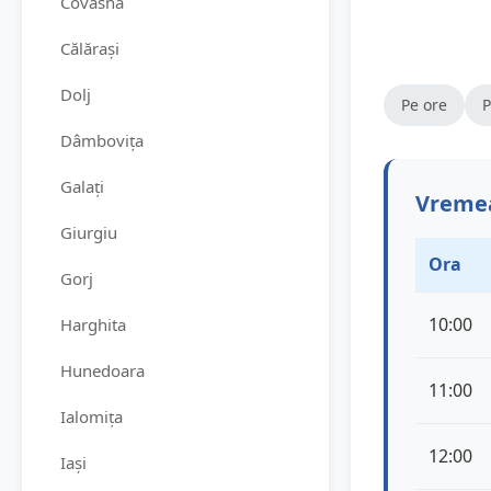
Covasna
Călărași
Dolj
Pe ore
P
Dâmbovița
Galați
Vremea
Giurgiu
Ora
Gorj
10:00
Harghita
Hunedoara
11:00
Ialomița
12:00
Iași