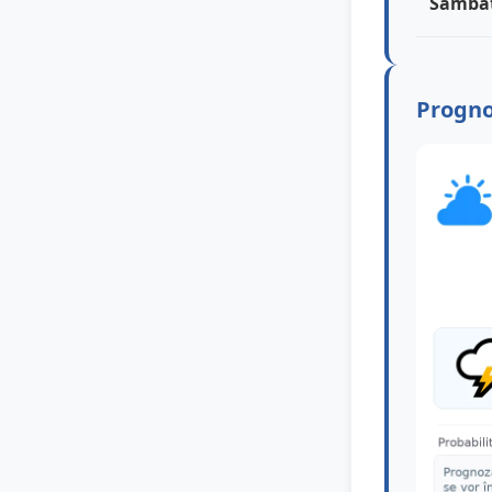
Sâmbă
Progno