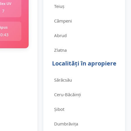
dex UV
Teiuș
7
Câmpeni
Apus
20:43
Abrud
Zlatna
Localități în apropiere
Sărăcsău
Ceru-Băcăinți
Șibot
Dumbrăvița