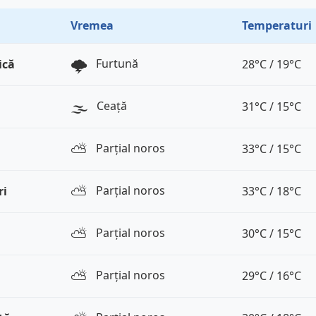
Vremea
Temperaturi
🌩️
Furtună
ică
28°C / 19°C
🌫️
Ceață
31°C / 15°C
⛅️
Parțial noros
33°C / 15°C
⛅️
Parțial noros
ri
33°C / 18°C
⛅️
Parțial noros
30°C / 15°C
⛅️
Parțial noros
29°C / 16°C