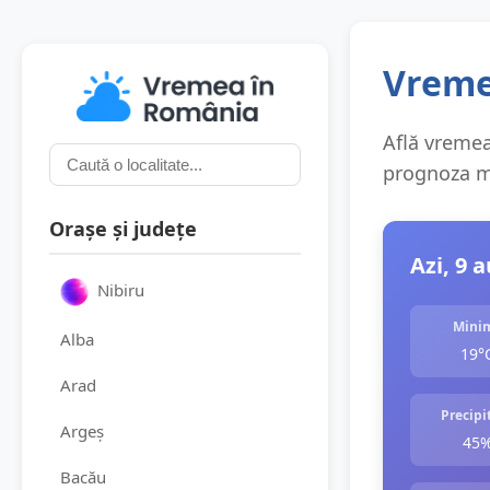
Vremea
Află vremea 
prognoza me
Orașe și județe
Azi, 9 
Nibiru
Mini
Alba
19°
Arad
Precipit
Argeș
45
Bacău