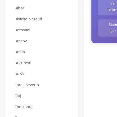
Vân
Bihor
18 k
Bistrița-Năsăud
Răsăr
Botoșani
06:1
Brașov
Brăila
București
Buzău
Caraș-Severin
Cluj
Constanța