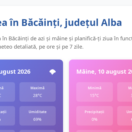
 în Băcăinți, județul Alba
în Băcăinți de azi și mâine și planifică-ți ziua în func
teo detaliată, pe ore și pe 7 zile.
august 2026
🌩️
Mâine, 10 august 2
mă
Maximă
Minimă
M
C
28°C
15°C
ații
Umiditate
Precipitații
Um
%
69%
0%