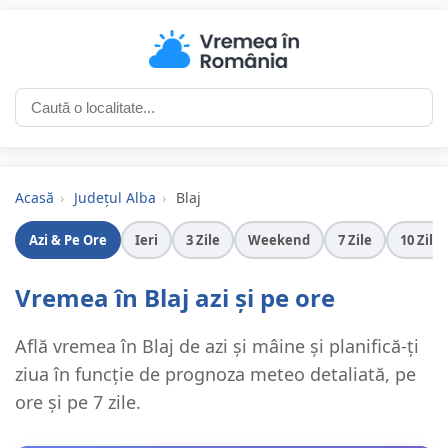
Acasă
›
Județul Alba
›
Blaj
Azi & Pe Ore
Ieri
3 Zile
Weekend
7 Zile
10 Zile
Vremea în Blaj azi și pe ore
Află vremea în Blaj de azi și mâine și planifică-ți
ziua în funcție de prognoza meteo detaliată, pe
ore și pe 7 zile.