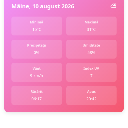
Mâine, 10 august 2026
⛅️
Minimă
Maximă
15°C
31°C
Precipitații
Umiditate
0%
58%
Vânt
Index UV
9 km/h
7
Răsărit
Apus
06:17
20:42