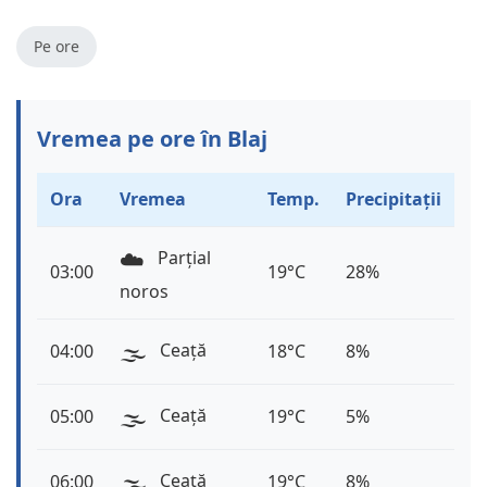
Pe ore
Vremea pe ore în Blaj
Ora
Vremea
Temp.
Precipitații
☁️
Parțial
03:00
19°C
28%
noros
🌫️
Ceață
04:00
18°C
8%
🌫️
Ceață
05:00
19°C
5%
🌫️
Ceață
06:00
19°C
8%