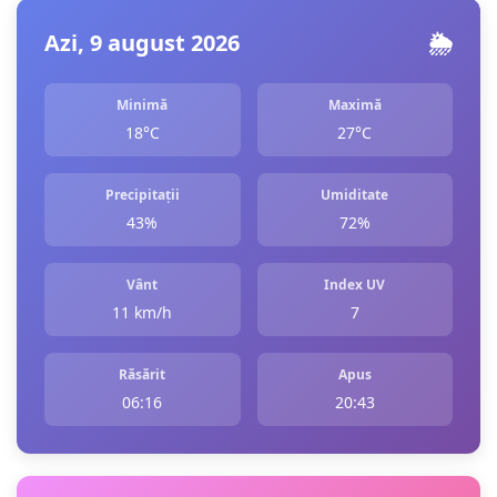
Azi, 9 august 2026
🌦️
Minimă
Maximă
18°C
27°C
Precipitații
Umiditate
43%
72%
Vânt
Index UV
11 km/h
7
Răsărit
Apus
06:16
20:43