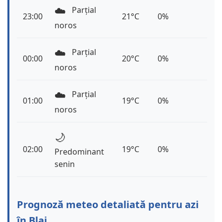
☁️
Parțial
23:00
21°C
0%
noros
☁️
Parțial
00:00
20°C
0%
noros
☁️
Parțial
01:00
19°C
0%
noros
🌙
02:00
19°C
0%
Predominant
senin
Prognoză meteo detaliată pentru azi
în Blaj