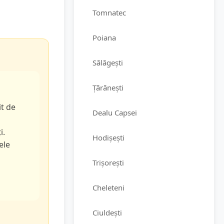
Tomnatec
Poiana
Sălăgești
Țărănești
it de
Dealu Capsei
i.
Hodișești
ele
Trișorești
Cheleteni
Ciuldești