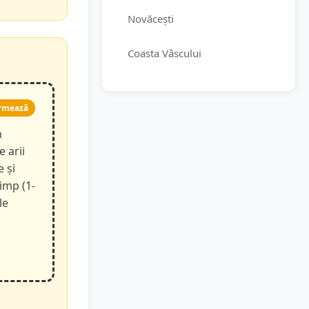
Novăcești
Coasta Vâscului
rmează
n
e arii
e și
timp (1-
le