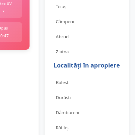
dex UV
Teiuș
7
Câmpeni
Apus
20:47
Abrud
Zlatna
Localități în apropiere
Bălești
Durăști
Dâmbureni
Rătitiș