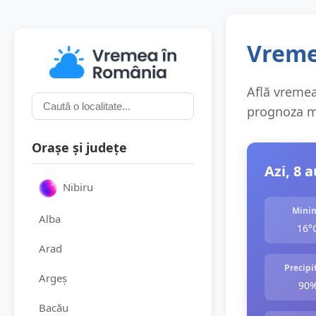
Vremea
Află vremea 
prognoza me
Orașe și județe
Azi, 8 
Nibiru
Mini
Alba
16°
Arad
Precipit
Argeș
90
Bacău