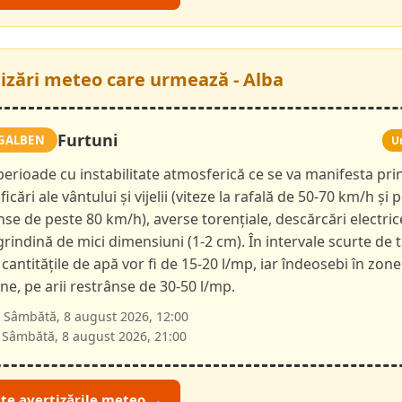
tizări meteo care urmează - Alba
Furtuni
GALBEN
U
 perioade cu instabilitate atmosferică ce se va manifesta pri
ficări ale vântului și vijelii (viteze la rafală de 50-70 km/h și p
nse de peste 80 km/h), averse torențiale, descărcări electric
 grindină de mici dimensiuni (1-2 cm). În intervale scurte de 
 cantitățile de apă vor fi de 15-20 l/mp, iar îndeosebi în zone
e, pe arii restrânse de 30-50 l/mp.
Sâmbătă, 8 august 2026, 12:00
Sâmbătă, 8 august 2026, 21:00
ate avertizările meteo →