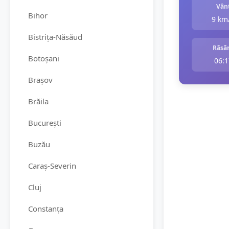
Vân
Bihor
9 km
Bistrița-Năsăud
Răsăr
Botoșani
06:1
Brașov
Brăila
București
Buzău
Caraș-Severin
Cluj
Constanța