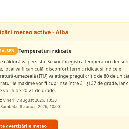
izări meteo active - Alba
Temperaturi ridicate
GALBEN
de căldură va persista. Se vor înregistra temperaturi deoseb
e, local va fi caniculă, disconfort termic ridicat și indicele
atură-umezeală (ITU) va atinge pragul critic de 80 de unităț
aturile maxime vor fi cuprinse între 31 și 37 de grade, iar c
 vor fi de 20-21 de grade.
:
Vineri, 7 august 2026, 10:30
Sâmbătă, 8 august 2026, 10:00
ate avertizările meteo →