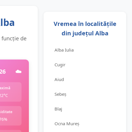
Alba
Vremea în localitățile
din județul Alba
n funcție de
Alba Iulia
Cugir
26
☁️
Aiud
aximă
Sebeș
22°C
Blaj
iditate
76%
Ocna Mureș