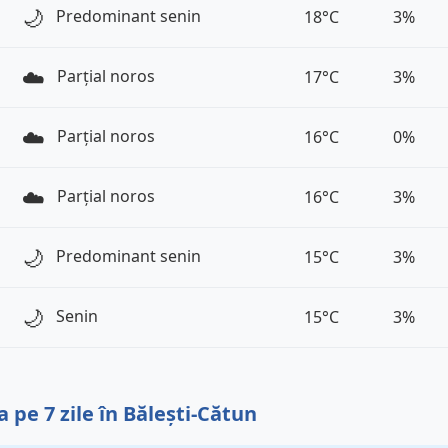
🌙
Predominant senin
18°C
3%
☁️
Parțial noros
17°C
3%
☁️
Parțial noros
16°C
0%
☁️
Parțial noros
16°C
3%
🌙
Predominant senin
15°C
3%
🌙
Senin
15°C
3%
 pe 7 zile în Bălești-Cătun