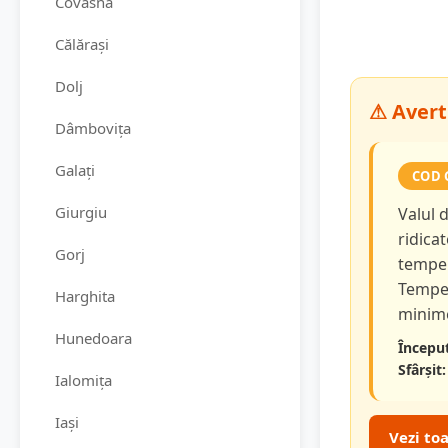
Covasna
Călărași
Dolj
⚠ Avert
Dâmbovița
Galați
COD 
Giurgiu
Valul 
ridicat
Gorj
temper
Temper
Harghita
minime
Hunedoara
Început
Sfârșit:
Ialomița
Iași
Vezi to