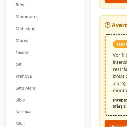
Ilfov
Maramureș
🕑 Aver
Mehedinți
Mureș
COD 
Neamț
Vor fi
intensi
Olt
restrâ
Prahova
izolat
3 ore),
Satu Mare
montan
Sibiu
Începe:
Sfârșit:
Suceava
Sălaj
Vezi to