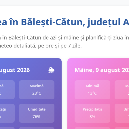
 în Bălești-Cătun, județul 
în Bălești-Cătun de azi și mâine și planifică-ți ziua î
teo detaliată, pe ore și pe 7 zile.
august 2026
🌦️
Mâine, 9 august 20
mă
Maximă
Minimă
M
C
23°C
13°C
ații
Umiditate
Precipitații
Um
%
76%
3%