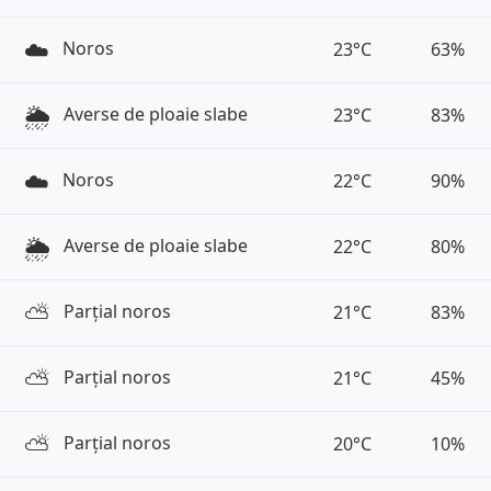
☁️
Noros
23°C
63%
🌦️
Averse de ploaie slabe
23°C
83%
☁️
Noros
22°C
90%
🌦️
Averse de ploaie slabe
22°C
80%
⛅️
Parțial noros
21°C
83%
⛅️
Parțial noros
21°C
45%
⛅️
Parțial noros
20°C
10%