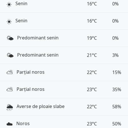
☀️
Senin
16°C
0%
☀️
Senin
16°C
0%
🌤️
Predominant senin
19°C
0%
🌤️
Predominant senin
21°C
3%
⛅️
Parțial noros
22°C
15%
⛅️
Parțial noros
23°C
35%
🌦️
Averse de ploaie slabe
22°C
58%
☁️
Noros
23°C
50%