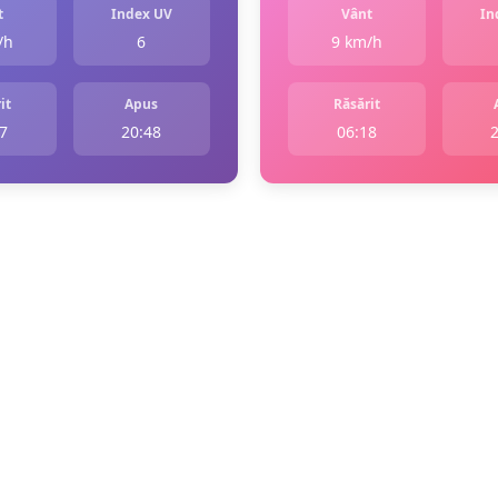
t
Index UV
Vânt
In
/h
6
9 km/h
it
Apus
Răsărit
7
20:48
06:18