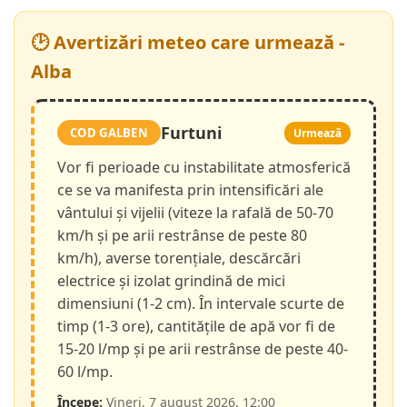
🕑 Avertizări meteo care urmează -
Alba
Furtuni
COD GALBEN
Urmează
Vor fi perioade cu instabilitate atmosferică
ce se va manifesta prin intensificări ale
vântului și vijelii (viteze la rafală de 50-70
km/h și pe arii restrânse de peste 80
km/h), averse torențiale, descărcări
electrice și izolat grindină de mici
dimensiuni (1-2 cm). În intervale scurte de
timp (1-3 ore), cantitățile de apă vor fi de
15-20 l/mp și pe arii restrânse de peste 40-
60 l/mp.
Începe:
Vineri, 7 august 2026, 12:00