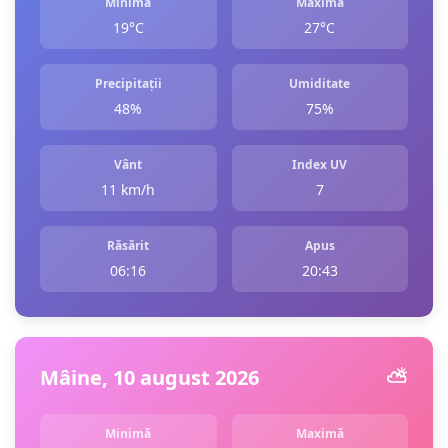
Minimă
Maximă
19°C
27°C
Precipitații
Umiditate
48%
75%
Vânt
Index UV
11 km/h
7
Răsărit
Apus
06:16
20:43
Mâine, 10 august 2026
⛅️
Minimă
Maximă