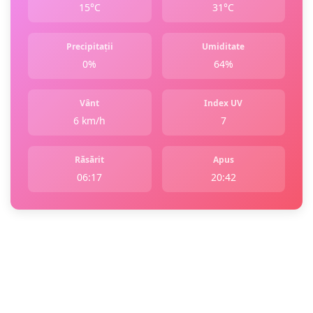
15°C
31°C
Precipitații
Umiditate
0%
64%
Vânt
Index UV
6 km/h
7
Răsărit
Apus
06:17
20:42