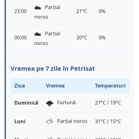
☁️
Parțial
23:00
21°C
0%
noros
☁️
Parțial
00:00
20°C
0%
noros
Vremea pe 7 zile în Petrisat
Ziua
Vremea
Temperaturi
🌩️
Furtună
Duminică
27°C / 19°C
⛅️
Parțial noros
Luni
31°C / 15°C