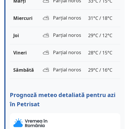
⛅️
Parțial noros
Marți
33°C / 15°C
⛅️
Parțial noros
Miercuri
31°C / 18°C
⛅️
Parțial noros
Joi
29°C / 12°C
⛅️
Parțial noros
Vineri
28°C / 15°C
⛅️
Parțial noros
Sâmbătă
29°C / 16°C
Prognoză meteo detaliată pentru azi
în Petrisat