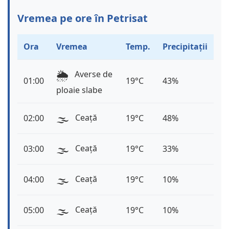
Vremea pe ore în Petrisat
Ora
Vremea
Temp.
Precipitații
🌦️
Averse de
01:00
19°C
43%
ploaie slabe
🌫️
Ceață
02:00
19°C
48%
🌫️
Ceață
03:00
19°C
33%
🌫️
Ceață
04:00
19°C
10%
🌫️
Ceață
05:00
19°C
10%