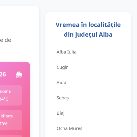
Vremea în localitățile
din județul Alba
ie de
Alba Iulia
Cugir
26
🌦️
Aiud
aximă
Sebeș
34°C
Blaj
iditate
70%
Ocna Mureș