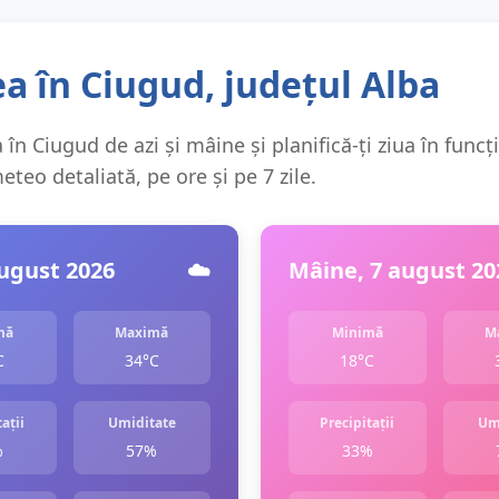
a în Ciugud, județul Alba
în Ciugud de azi și mâine și planifică-ți ziua în funcț
teo detaliată, pe ore și pe 7 zile.
august 2026
☁️
Mâine, 7 august 20
mă
Maximă
Minimă
M
C
34°C
18°C
ații
Umiditate
Precipitații
Um
%
57%
33%