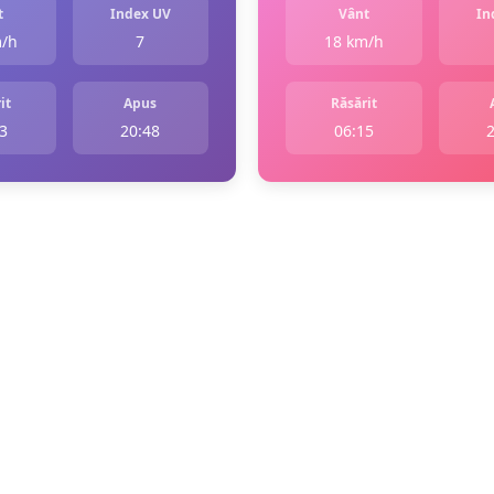
t
Index UV
Vânt
In
m/h
7
18 km/h
it
Apus
Răsărit
3
20:48
06:15