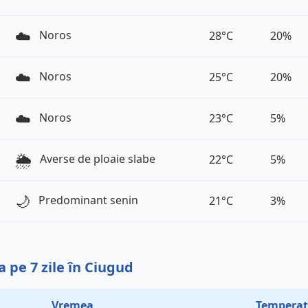
☁️
Noros
28°C
20%
☁️
Noros
25°C
20%
☁️
Noros
23°C
5%
🌦️
Averse de ploaie slabe
22°C
5%
🌙
Predominant senin
21°C
3%
 pe 7 zile în Ciugud
Vremea
Temperat