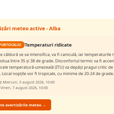
izări meteo active - Alba
Temperaturi ridicate
PORTOCALIU
de căldură se va intensifica, va fi caniculă, iar temperaturil
 situa între 35 și 38 de grade. Disconfortul termic va fi accen
dicele temperatură-umezeală (ITU) va depăși pragul critic de
i. Local nopțile vor fi tropicale, cu minime de 20-24 de grade.
:
Miercuri, 5 august 2026, 10:00
Vineri, 7 august 2026, 10:00
ate avertizările meteo →