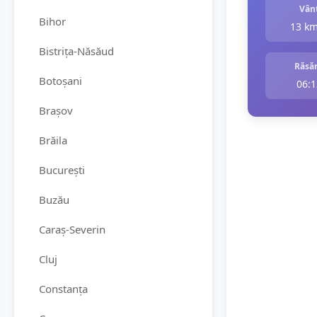
Vân
Bihor
13 k
Bistrița-Năsăud
Răsăr
Botoșani
06:1
Brașov
Brăila
București
Buzău
Caraș-Severin
Cluj
Constanța