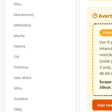
Ilfov
Maramureș
🕑 Aver
Mehedinți
COD 
Mureș
Vor fi
Neamț
intensi
restrâ
Olt
izolat
Prahova
3 ore),
40-60 
Satu Mare
Începe:
Sfârșit:
Sibiu
Suceava
Vezi to
Sălaj