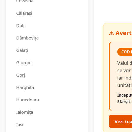
Covasna
Călărași
Dolj
⚠ Avert
Dâmbovița
Galați
COD 
Giurgiu
Valul 
se vor
Gorj
iar in
unităț
Harghita
Început
Hunedoara
Sfârșit:
Ialomița
Vezi to
Iași