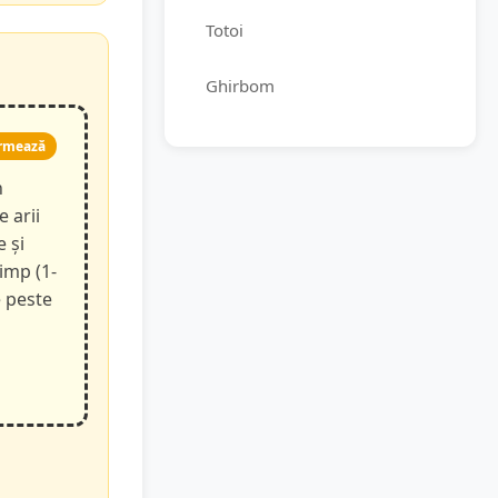
Totoi
Ghirbom
rmează
n
e arii
e și
timp (1-
e peste