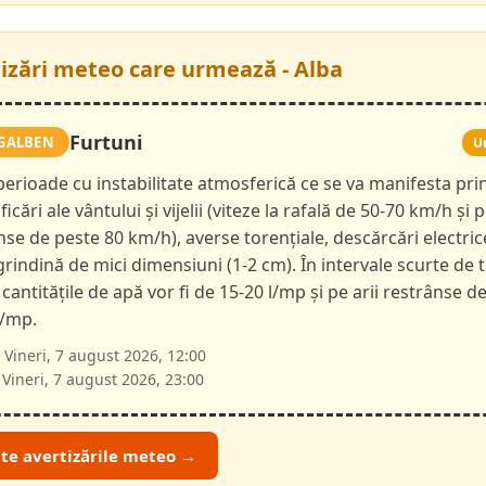
tizări meteo care urmează - Alba
Furtuni
GALBEN
U
 perioade cu instabilitate atmosferică ce se va manifesta pri
ficări ale vântului și vijelii (viteze la rafală de 50-70 km/h și p
nse de peste 80 km/h), averse torențiale, descărcări electric
 grindină de mici dimensiuni (1-2 cm). În intervale scurte de 
 cantitățile de apă vor fi de 15-20 l/mp și pe arii restrânse d
l/mp.
Vineri, 7 august 2026, 12:00
Vineri, 7 august 2026, 23:00
ate avertizările meteo →