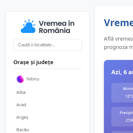
Vreme
Află vremea 
prognoza me
Orașe și județe
Azi, 6 
Nibiru
Mini
Alba
18°
Arad
Precipit
Argeș
25
Bacău