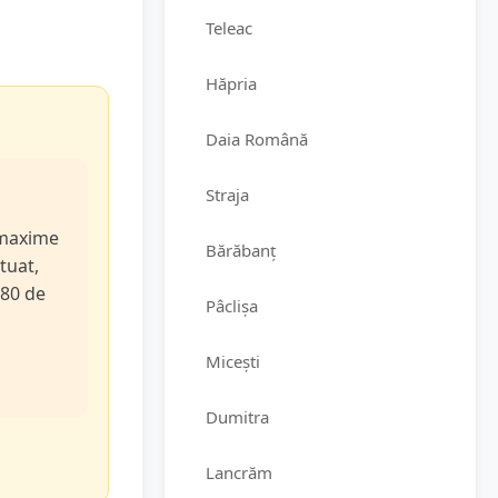
Teleac
Hăpria
Daia Română
Straja
e maxime
Bărăbanț
tuat,
 80 de
Pâclișa
Micești
Dumitra
Lancrăm