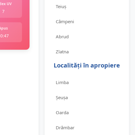
dex UV
Teiuș
7
Câmpeni
Apus
20:47
Abrud
Zlatna
Localități în apropiere
Limba
Șeușa
Oarda
Drâmbar