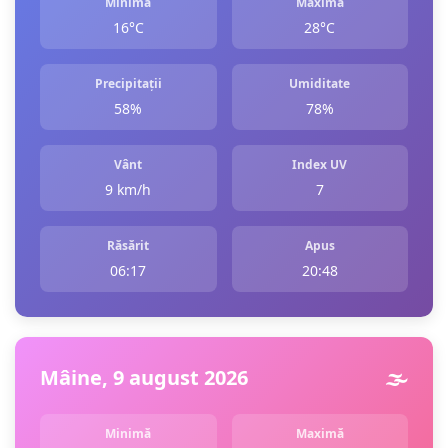
Minimă
Maximă
16°C
28°C
Precipitații
Umiditate
58%
78%
Vânt
Index UV
9 km/h
7
Răsărit
Apus
06:17
20:48
Mâine, 9 august 2026
🌫️
Minimă
Maximă