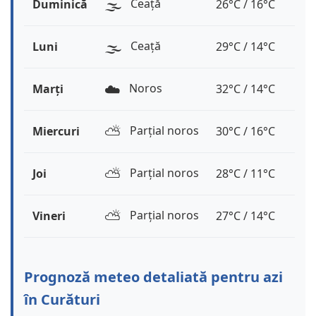
🌫️
Ceață
Duminică
26°C / 16°C
🌫️
Ceață
Luni
29°C / 14°C
☁️
Noros
Marți
32°C / 14°C
⛅️
Parțial noros
Miercuri
30°C / 16°C
⛅️
Parțial noros
Joi
28°C / 11°C
⛅️
Parțial noros
Vineri
27°C / 14°C
Prognoză meteo detaliată pentru azi
în Curături