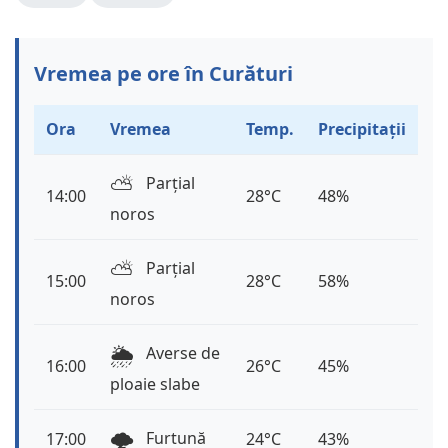
Vremea pe ore în Curături
Ora
Vremea
Temp.
Precipitații
⛅️
Parțial
14:00
28°C
48%
noros
⛅️
Parțial
15:00
28°C
58%
noros
🌦️
Averse de
16:00
26°C
45%
ploaie slabe
🌩️
Furtună
17:00
24°C
43%