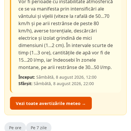
Vor fi perioade cu instabilitate atmosferică
ce se va manifesta prin intensificări ale
vântului și vijelii (viteze la rafală de 50...70
km/h și pe arii restrânse de peste 80
km/h), averse torențiale, descărcări
electrice și izolat grindină de mici
dimensiuni (1...2 cm). În intervale scurte de
timp (1...3 ore), cantitățile de apă vor fi de
15...20 l/mp, iar îndeosebi în zonele
montane, pe arii restrânse de 30...50 l/mp.
Început:
Sâmbătă, 8 august 2026, 12:00
Sfârșit:
Sâmbătă, 8 august 2026, 22:00
Vezi toate avertizările meteo →
Pe ore
Pe 7 zile