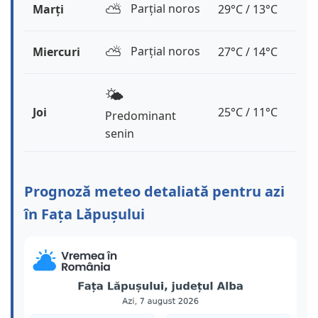
⛅️
Parțial noros
Marți
29°C / 13°C
⛅️
Parțial noros
Miercuri
27°C / 14°C
🌤️
Joi
25°C / 11°C
Predominant
senin
Prognoză meteo detaliată pentru azi
în Fața Lăpușului