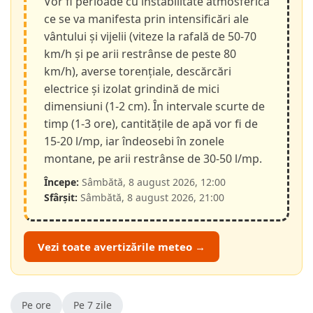
Vor fi perioade cu instabilitate atmosferică
ce se va manifesta prin intensificări ale
vântului și vijelii (viteze la rafală de 50-70
km/h și pe arii restrânse de peste 80
km/h), averse torențiale, descărcări
electrice și izolat grindină de mici
dimensiuni (1-2 cm). În intervale scurte de
timp (1-3 ore), cantitățile de apă vor fi de
15-20 l/mp, iar îndeosebi în zonele
montane, pe arii restrânse de 30-50 l/mp.
Începe:
Sâmbătă, 8 august 2026, 12:00
Sfârșit:
Sâmbătă, 8 august 2026, 21:00
Vezi toate avertizările meteo →
Pe ore
Pe 7 zile