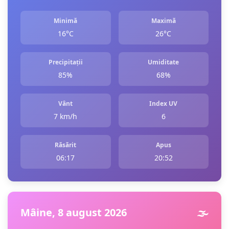
Minimă
Maximă
16°C
26°C
Precipitații
Umiditate
85%
68%
Vânt
Index UV
7 km/h
6
Răsărit
Apus
06:17
20:52
Mâine, 8 august 2026
🌫️