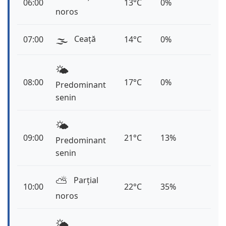
06:00
13°C
0%
noros
🌫️
Ceață
07:00
14°C
0%
🌤️
08:00
17°C
0%
Predominant
senin
🌤️
09:00
21°C
13%
Predominant
senin
⛅️
Parțial
10:00
22°C
35%
noros
🌤️