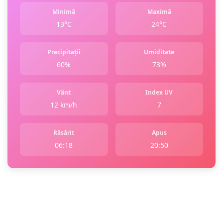
Minimă
Maximă
13°C
24°C
Precipitații
Umiditate
60%
73%
Vânt
Index UV
12 km/h
7
Răsărit
Apus
06:18
20:50