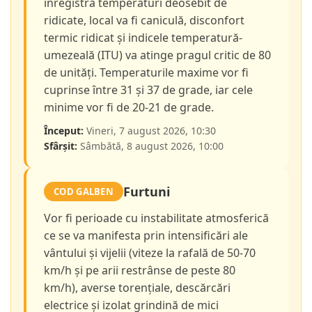
înregistra temperaturi deosebit de
ridicate, local va fi caniculă, disconfort
termic ridicat și indicele temperatură-
umezeală (ITU) va atinge pragul critic de 80
de unități. Temperaturile maxime vor fi
cuprinse între 31 și 37 de grade, iar cele
minime vor fi de 20-21 de grade.
Început:
Vineri, 7 august 2026, 10:30
Sfârșit:
Sâmbătă, 8 august 2026, 10:00
Furtuni
COD GALBEN
Vor fi perioade cu instabilitate atmosferică
ce se va manifesta prin intensificări ale
vântului și vijelii (viteze la rafală de 50-70
km/h și pe arii restrânse de peste 80
km/h), averse torențiale, descărcări
electrice și izolat grindină de mici