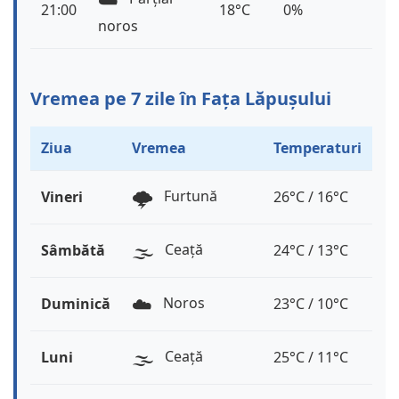
21:00
18°C
0%
noros
Vremea pe 7 zile în Fața Lăpușului
Ziua
Vremea
Temperaturi
🌩️
Furtună
Vineri
26°C / 16°C
🌫️
Ceață
Sâmbătă
24°C / 13°C
☁️
Noros
Duminică
23°C / 10°C
🌫️
Ceață
Luni
25°C / 11°C