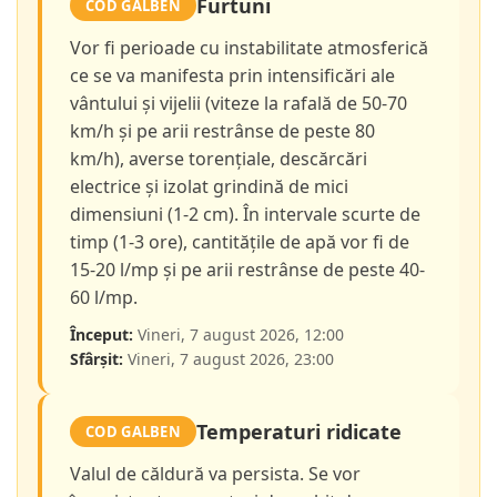
Furtuni
COD GALBEN
Vor fi perioade cu instabilitate atmosferică
ce se va manifesta prin intensificări ale
vântului și vijelii (viteze la rafală de 50-70
km/h și pe arii restrânse de peste 80
km/h), averse torențiale, descărcări
electrice și izolat grindină de mici
dimensiuni (1-2 cm). În intervale scurte de
timp (1-3 ore), cantitățile de apă vor fi de
15-20 l/mp și pe arii restrânse de peste 40-
60 l/mp.
Început:
Vineri, 7 august 2026, 12:00
Sfârșit:
Vineri, 7 august 2026, 23:00
Temperaturi ridicate
COD GALBEN
Valul de căldură va persista. Se vor