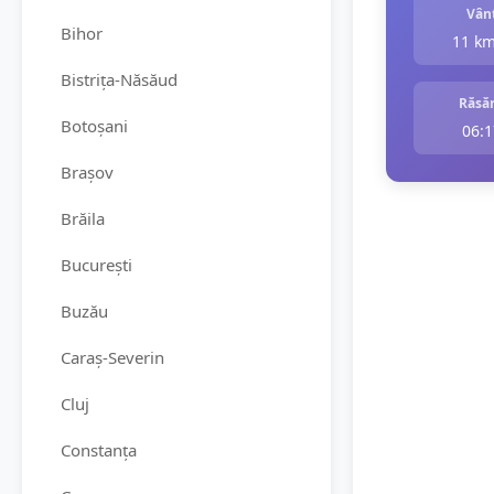
Vân
Bihor
11 k
Bistrița-Năsăud
Răsăr
Botoșani
06:1
Brașov
Brăila
București
Buzău
Caraș-Severin
Cluj
Constanța