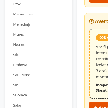
Ilfov
Maramureș
🕑 Aver
Mehedinți
Mureș
COD 
Neamț
Vor fi
intensi
Olt
restrâ
Prahova
izolat
3 ore),
Satu Mare
montan
Sibiu
Începe:
Sfârșit:
Suceava
Sălaj
Vezi to