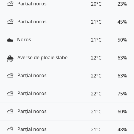
⛅️
Parțial noros
20°C
23%
⛅️
Parțial noros
21°C
45%
☁️
Noros
21°C
50%
🌦️
Averse de ploaie slabe
22°C
63%
⛅️
Parțial noros
22°C
63%
⛅️
Parțial noros
22°C
75%
⛅️
Parțial noros
21°C
60%
⛅️
Parțial noros
21°C
48%