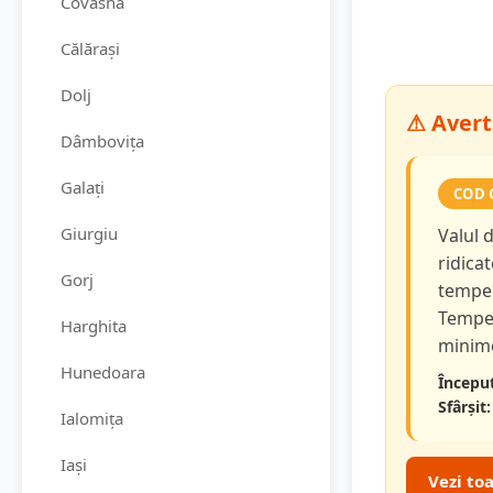
Covasna
Călărași
Dolj
⚠ Avert
Dâmbovița
Galați
COD 
Giurgiu
Valul 
ridicat
Gorj
temper
Temper
Harghita
minime
Hunedoara
Început
Sfârșit:
Ialomița
Iași
Vezi to