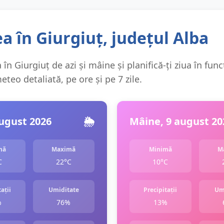
 în Giurgiuț, județul Alba
în Giurgiuț de azi și mâine și planifică-ți ziua în func
teo detaliată, pe ore și pe 7 zile.
august 2026
🌦️
Mâine, 9 august 20
mă
Maximă
Minimă
M
C
22°C
10°C
ații
Umiditate
Precipitații
Um
%
76%
13%