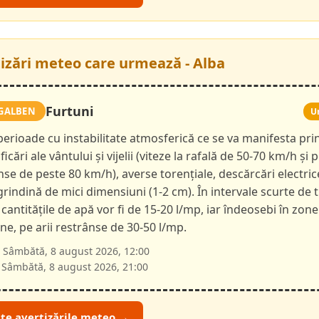
tizări meteo care urmează - Alba
Furtuni
GALBEN
U
 perioade cu instabilitate atmosferică ce se va manifesta pri
ficări ale vântului și vijelii (viteze la rafală de 50-70 km/h și p
nse de peste 80 km/h), averse torențiale, descărcări electric
 grindină de mici dimensiuni (1-2 cm). În intervale scurte de 
 cantitățile de apă vor fi de 15-20 l/mp, iar îndeosebi în zone
e, pe arii restrânse de 30-50 l/mp.
Sâmbătă, 8 august 2026, 12:00
Sâmbătă, 8 august 2026, 21:00
ate avertizările meteo →