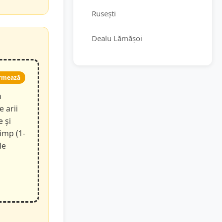
Rusești
Dealu Lămășoi
rmează
n
e arii
e și
timp (1-
le