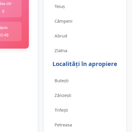
dex UV
Teiuș
6
Câmpeni
Apus
20:48
Abrud
Zlatna
Localități în apropiere
Butești
Zânzești
Trifești
Petreasa