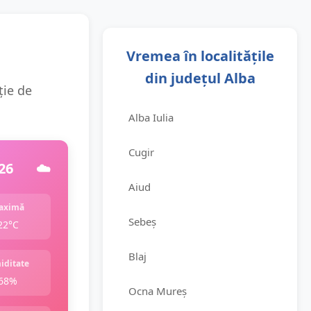
Vremea în localitățile
din județul Alba
ție de
Alba Iulia
Cugir
26
☁️
Aiud
aximă
Sebeș
22°C
Blaj
iditate
68%
Ocna Mureș