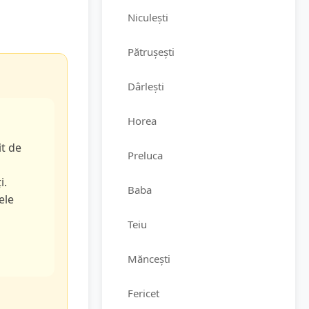
Niculești
Pătrușești
Dârlești
Horea
it de
Preluca
i.
Baba
ele
Teiu
Măncești
Fericet