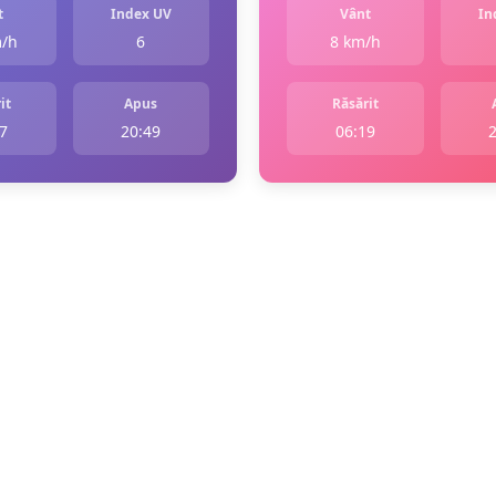
t
Index UV
Vânt
In
m/h
6
8 km/h
it
Apus
Răsărit
7
20:49
06:19