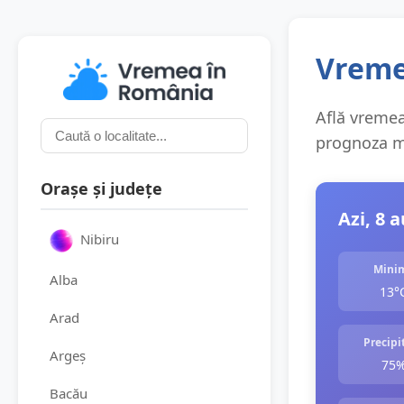
Vremea
Află vremea 
prognoza me
Orașe și județe
Azi, 8 
Nibiru
Mini
Alba
13°
Arad
Precipit
Argeș
75
Bacău