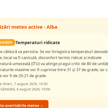
izări meteo active - Alba
Temperaturi ridicate
GALBEN
de căldură va persista. Se vor înregistra temperaturi deoseb
e, local va fi caniculă, disconfort termic ridicat și indicele
atură-umezeală (ITU) va atinge pragul critic de 80 de unităț
aturile maxime vor fi cuprinse între 31 și 37 de grade, iar c
 vor fi de 20-21 de grade.
:
Vineri, 7 august 2026, 10:30
Sâmbătă, 8 august 2026, 10:00
ate avertizările meteo →