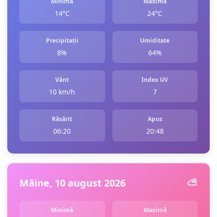
Minimă
Maximă
14°C
24°C
Precipitații
Umiditate
8%
64%
Vânt
Index UV
10 km/h
7
Răsărit
Apus
06:20
20:48
Mâine, 10 august 2026
⛅️
Minimă
Maximă