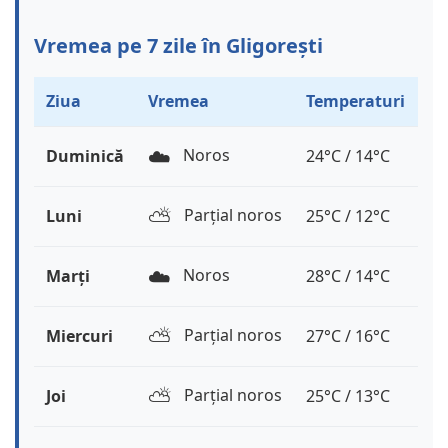
Vremea pe 7 zile în Gligorești
Ziua
Vremea
Temperaturi
☁️
Noros
Duminică
24°C / 14°C
⛅️
Parțial noros
Luni
25°C / 12°C
☁️
Noros
Marți
28°C / 14°C
⛅️
Parțial noros
Miercuri
27°C / 16°C
⛅️
Parțial noros
Joi
25°C / 13°C