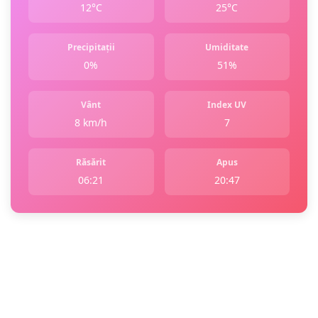
12°C
25°C
Precipitații
Umiditate
0%
51%
Vânt
Index UV
8 km/h
7
Răsărit
Apus
06:21
20:47