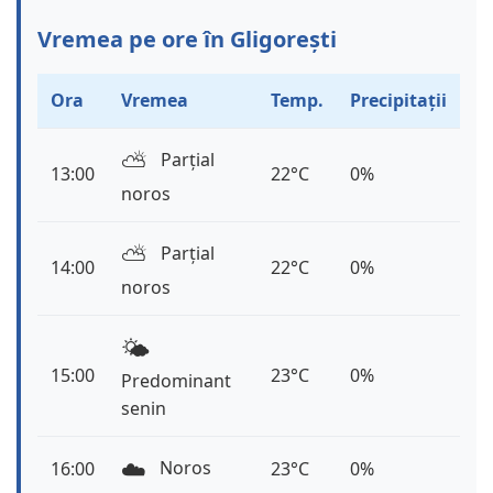
Vremea pe ore în Gligorești
Ora
Vremea
Temp.
Precipitații
⛅️
Parțial
13:00
22°C
0%
noros
⛅️
Parțial
14:00
22°C
0%
noros
🌤️
15:00
23°C
0%
Predominant
senin
☁️
Noros
16:00
23°C
0%