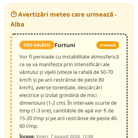
🕑 Avertizări meteo care urmează -
Alba
Furtuni
COD GALBEN
Urmează
Vor fi perioade cu instabilitate atmosferică
ce se va manifesta prin intensificări ale
vântului și vijelii (viteze la rafală de 50-70
km/h și pe arii restrânse de peste 80
km/h), averse torențiale, descărcări
electrice și izolat grindină de mici
dimensiuni (1-2 cm). În intervale scurte de
timp (1-3 ore), cantitățile de apă vor fi de
15-20 l/mp și pe arii restrânse de peste 40-
60 l/mp.
Începe:
Vineri, 7 august 2026, 12:00