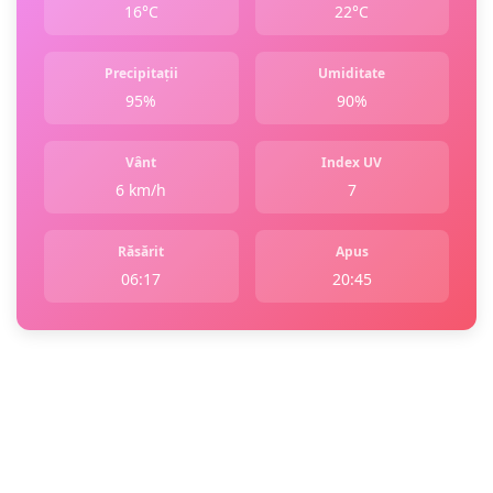
16°C
22°C
Precipitații
Umiditate
95%
90%
Vânt
Index UV
6 km/h
7
Răsărit
Apus
06:17
20:45