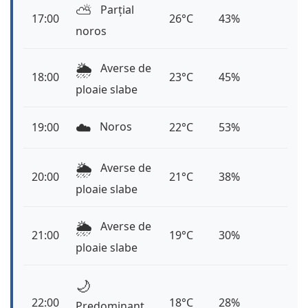
⛅️
Parțial
17:00
26°C
43%
noros
🌦️
Averse de
18:00
23°C
45%
ploaie slabe
☁️
Noros
19:00
22°C
53%
🌦️
Averse de
20:00
21°C
38%
ploaie slabe
🌦️
Averse de
21:00
19°C
30%
ploaie slabe
🌙
22:00
18°C
28%
Predominant