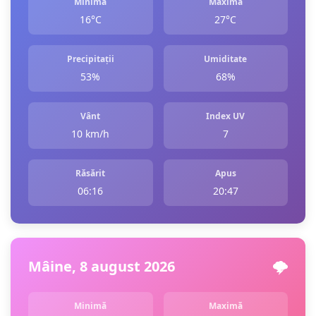
Minimă
Maximă
16°C
27°C
Precipitații
Umiditate
53%
68%
Vânt
Index UV
10 km/h
7
Răsărit
Apus
06:16
20:47
Mâine, 8 august 2026
🌩️
Minimă
Maximă