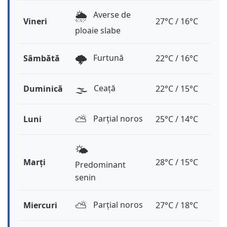
🌦️
Averse de
Vineri
27°C / 16°C
ploaie slabe
🌩️
Furtună
Sâmbătă
22°C / 16°C
🌫️
Ceață
Duminică
22°C / 15°C
⛅️
Parțial noros
Luni
25°C / 14°C
🌤️
Marți
28°C / 15°C
Predominant
senin
⛅️
Parțial noros
Miercuri
27°C / 18°C