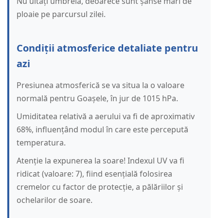
Nu uitați umbrela, deoarece sunt șanse mari de
ploaie pe parcursul zilei.
Condiții atmosferice detaliate pentru
azi
Presiunea atmosferică se va situa la o valoare
normală pentru Goașele, în jur de 1015 hPa.
Umiditatea relativă a aerului va fi de aproximativ
68%, influențând modul în care este percepută
temperatura.
Atenție la expunerea la soare! Indexul UV va fi
ridicat (valoare: 7), fiind esențială folosirea
cremelor cu factor de protecție, a pălăriilor și
ochelarilor de soare.