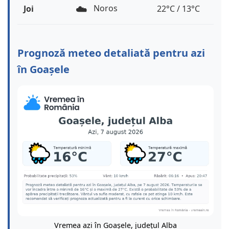
☁️
Noros
Joi
22°C / 13°C
Prognoză meteo detaliată pentru azi
în Goașele
Vremea azi în Goașele, județul Alba