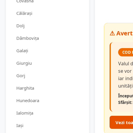
Covasna
Călărași
Dolj
⚠ Avert
Dâmbovița
Galați
COD 
Giurgiu
Valul 
se vor
Gorj
iar in
unităț
Harghita
Început
Hunedoara
Sfârșit:
Ialomița
Vezi to
Iași