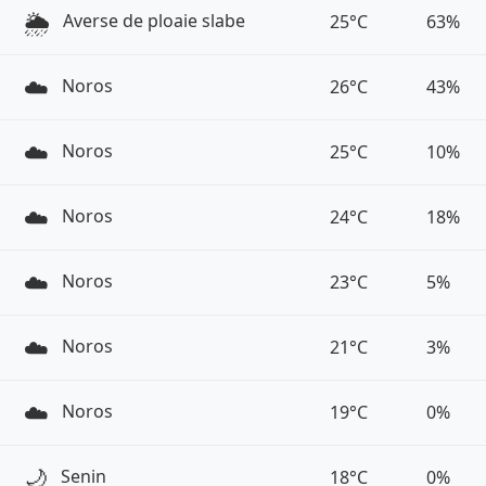
🌦️
Averse de ploaie slabe
25°C
63%
☁️
Noros
26°C
43%
☁️
Noros
25°C
10%
☁️
Noros
24°C
18%
☁️
Noros
23°C
5%
☁️
Noros
21°C
3%
☁️
Noros
19°C
0%
🌙
Senin
18°C
0%