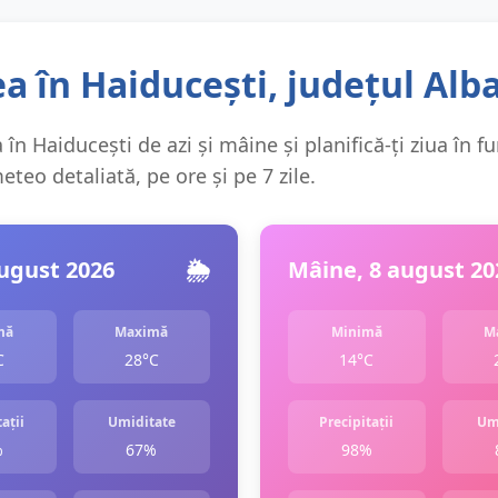
 în Haiducești, județul Alb
în Haiducești de azi și mâine și planifică-ți ziua în f
teo detaliată, pe ore și pe 7 zile.
august 2026
🌦️
Mâine, 8 august 20
mă
Maximă
Minimă
M
C
28°C
14°C
ații
Umiditate
Precipitații
Um
%
67%
98%