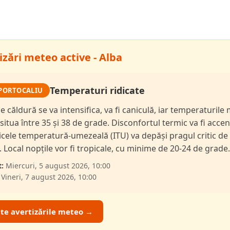
izări meteo active - Alba
Temperaturi ridicate
PORTOCALIU
de căldură se va intensifica, va fi caniculă, iar temperaturil
 situa între 35 și 38 de grade. Disconfortul termic va fi accen
dicele temperatură-umezeală (ITU) va depăși pragul critic de
i. Local nopțile vor fi tropicale, cu minime de 20-24 de grade.
:
Miercuri, 5 august 2026, 10:00
Vineri, 7 august 2026, 10:00
ate avertizările meteo →