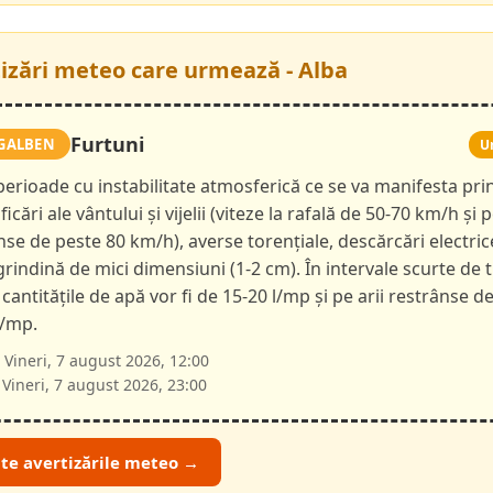
tizări meteo care urmează - Alba
Furtuni
GALBEN
U
 perioade cu instabilitate atmosferică ce se va manifesta pri
ficări ale vântului și vijelii (viteze la rafală de 50-70 km/h și p
nse de peste 80 km/h), averse torențiale, descărcări electric
 grindină de mici dimensiuni (1-2 cm). În intervale scurte de 
 cantitățile de apă vor fi de 15-20 l/mp și pe arii restrânse d
l/mp.
Vineri, 7 august 2026, 12:00
Vineri, 7 august 2026, 23:00
ate avertizările meteo →