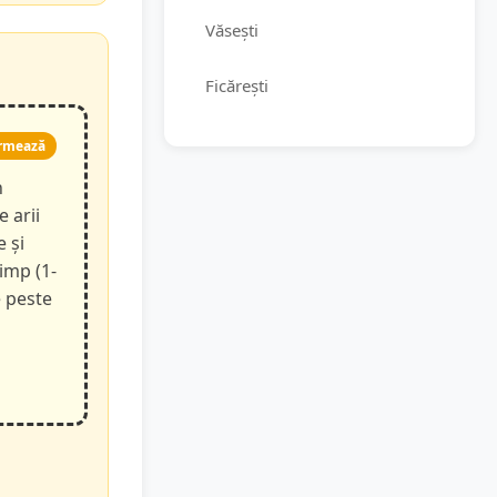
Văsești
Ficărești
rmează
n
e arii
e și
timp (1-
e peste