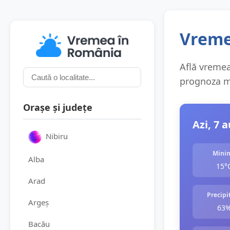
Vremea
Află vremea 
prognoza me
Orașe și județe
Azi, 7 
Nibiru
Mini
Alba
15°
Arad
Precipit
Argeș
63
Bacău