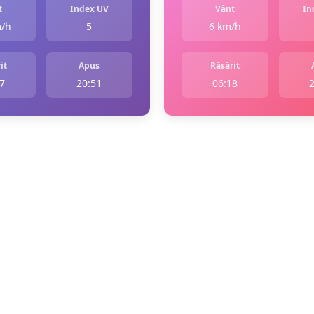
t
Index UV
Vânt
In
m/h
5
6 km/h
it
Apus
Răsărit
7
20:51
06:18