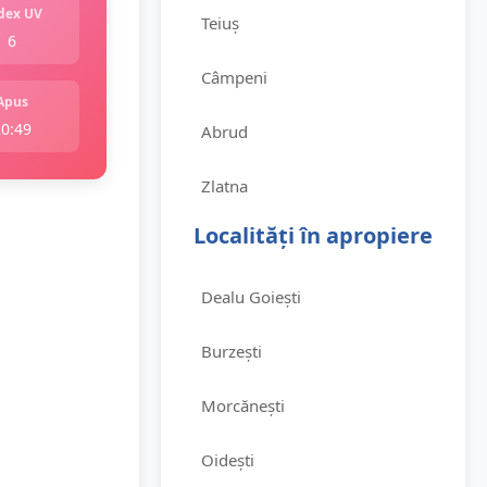
dex UV
Teiuș
6
Câmpeni
Apus
20:49
Abrud
Zlatna
Localități în apropiere
Dealu Goiești
Burzești
Morcănești
Oidești