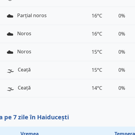
☁️
Parțial noros
16°C
0%
☁️
Noros
16°C
0%
☁️
Noros
15°C
0%
🌫️
Ceață
15°C
0%
🌫️
Ceață
14°C
0%
 pe 7 zile în Haiducești
Vremea
Tempera