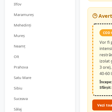
Ilfov
Maramureș
🕑 Aver
Mehedinți
COD 
Mureș
Vor fi
Neamț
intensi
restrâ
Olt
izolat
Prahova
3 ore),
40-60 
Satu Mare
Începe:
Sfârșit:
Sibiu
Suceava
Vezi to
Sălaj