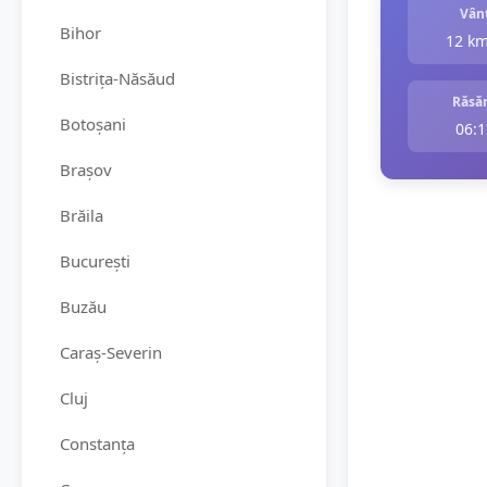
Vân
Bihor
12 k
Bistrița-Năsăud
Răsăr
Botoșani
06:1
Brașov
Brăila
București
Buzău
Caraș-Severin
Cluj
Constanța