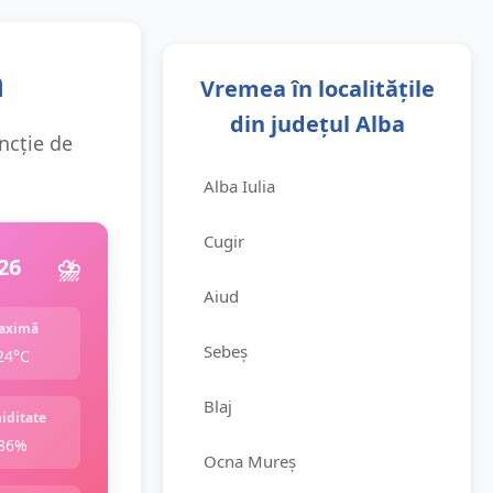
a
Vremea în localitățile
din județul Alba
uncție de
Alba Iulia
Cugir
26
⛈️
Aiud
aximă
Sebeș
24°C
Blaj
iditate
86%
Ocna Mureș