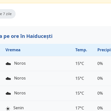
e 7 zile
 pe ore în Haiducești
Vremea
Temp.
Precipi
☁️
Noros
15°C
0%
☁️
Noros
15°C
0%
☁️
Noros
15°C
0%
☀️
Senin
17°C
0%